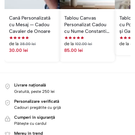
Cană Personalizată
Tablou Canvas
Tablou 
cu Mesaj — Cadou
Personalizat Cadou
cu Poz
Cavaler de Onoare
cu Nume Constantin
și Gata
— Acrostih cu Poză
de la
de la
de la
4
38.00
lei
102.00
lei
30.00
lei
85.00
lei
Livrare națională
Gratuită, peste 250 lei
Personalizare verificată
Cadouri pregătite cu grijă
Cumperi în siguranță
Plătește cu cardul
Mereu în trend