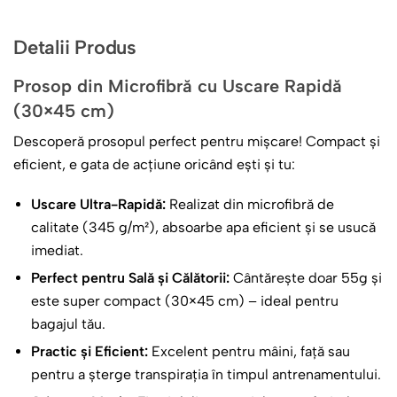
Microfibra moale absoarbe eficient și se usucă repede,
așa că prosopul își găsește locul după spălatul pe față, la
Detalii Produs
sport ori în călătorii. Este compact și ușor, potrivit pentru
mâini, față sau transpirație, fără să ocupe mult spațiu.
Prosop din Microfibră cu Uscare Rapidă
(30×45 cm)
Îl poți pregăti ca surpriză de
început de an școlar
, de ziua
Descoperă prosopul perfect pentru mișcare! Compact și
lui sau pentru o plecare în tabără. Dacă vrei o variantă în
eficient, e gata de acțiune oricând ești și tu:
care fotografia și numele rămân singurele elemente
principale, compară-l cu
prosopul pentru băieți cu poză
Uscare Ultra-Rapidă:
Realizat din microfibră de
și nume
. Iar pentru alte idei pe același material, vezi
calitate (345 g/m²), absoarbe apa eficient și se usucă
selecția de
prosoape personalizate
.
imediat.
Perfect pentru Sală și Călătorii:
Cântărește doar 55g și
este super compact (30×45 cm) – ideal pentru
bagajul tău.
Practic și Eficient:
Excelent pentru mâini, față sau
pentru a șterge transpirația în timpul antrenamentului.