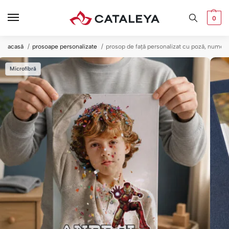
0
acasă
prosoape personalizate
prosop de față personalizat cu poză, nume și
Microfibră