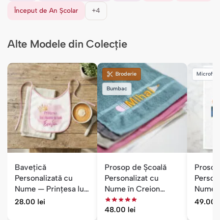
Început de An Școlar
+4
Alte Modele din Colecție
Broderie
Microfibr
Bumbac
Bavețică
Prosop de Școală
Prosop
Personalizată cu
Personalizat cu
Persona
Nume — Prințesa lui
Nume în Creion
Nume —
Mami și Tati
Brodat
28.00
lei
49.00
48.00
lei