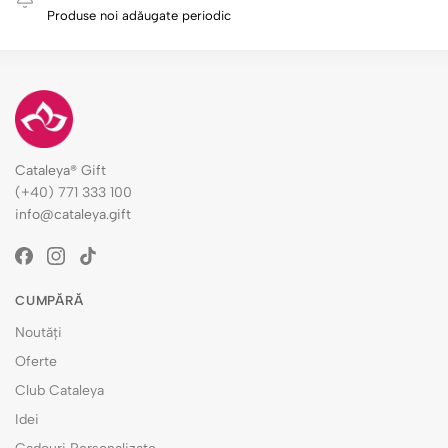
Produse noi adăugate periodic
Cataleya® Gift
(+40) 771 333 100
info@cataleya.gift
CUMPĂRĂ
Noutăți
Oferte
Club Cataleya
Idei