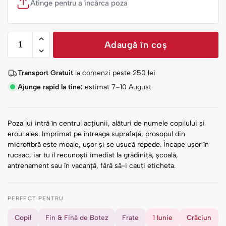
Atinge pentru a încărca poza
Adaugă în coș
Transport Gratuit
la comenzi peste
250
lei
Ajunge rapid la tine:
estimat 7–10 August
Poza lui intră în centrul acțiunii, alături de numele copilului și
eroul ales. Imprimat pe întreaga suprafață, prosopul din
microfibră este moale, ușor și se usucă repede. Încape ușor în
rucsac, iar tu îl recunoști imediat la grădiniță, școală,
antrenament sau în vacanță, fără să-i cauți eticheta.
PERFECT PENTRU
Copil
Fin & Fină de Botez
Frate
1 Iunie
Crăciun