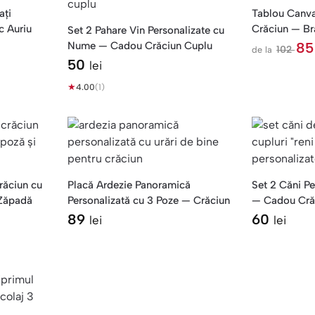
ați
Tablou Canva
c Auriu
Crăciun — Br
Set 2 Pahare Vin Personalizate cu
Poze
Nume — Cadou Crăciun Cuplu
8
102
de la
l
50
lei
e
i
★
4.00
(1)
răciun cu
Placă Ardezie Panoramică
Set 2 Căni P
 Zăpadă
Personalizată cu 3 Poze — Crăciun
— Cadou Crăc
89
60
lei
lei