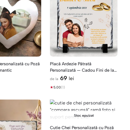
ersonalizată cu Poză
Placă Ardezie Pătrată
mantic
Personalizată — Cadou Fini de la
Nași
69
lei
de la
★
5.00
(1)
Stoc epuizat
Cutie Chei Personalizată cu Poză