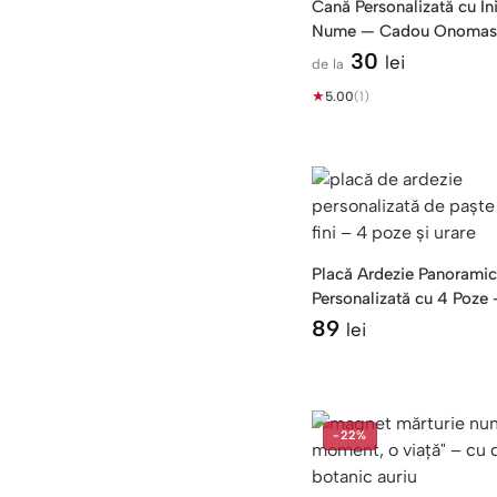
Cană Personalizată cu Ini
Nume — Cadou Onomas
Mihai
30
lei
de la
★
5.00
(1)
Placă Ardezie Panorami
Personalizată cu 4 Poz
Fini Paște
89
lei
-22%