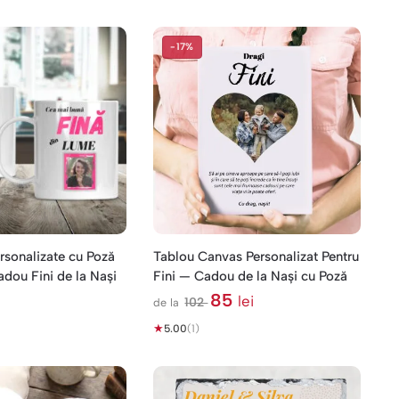
-17%
rsonalizate cu Poză
Tablou Canvas Personalizat Pentru
dou Fini de la Nași
Fini — Cadou de la Nași cu Poză
85
lei
102
de la
l
★
e
5.00
(1)
i