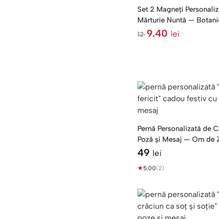
Set 2 Magneți Personaliz
Mărturie Nuntă — Botani
9.40
lei
12
l
e
i
Pernă Personalizată de C
Poză și Mesaj — Om de
49
lei
★
5.00
(2)