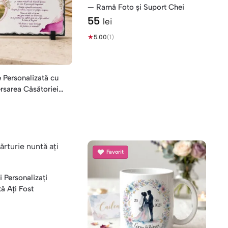
— Ramă Foto și Suport Chei
55
lei
★
5.00
(1)
 Personalizată cu
rsarea Căsătoriei
Favorit
 Personalizați
ă Ați Fost