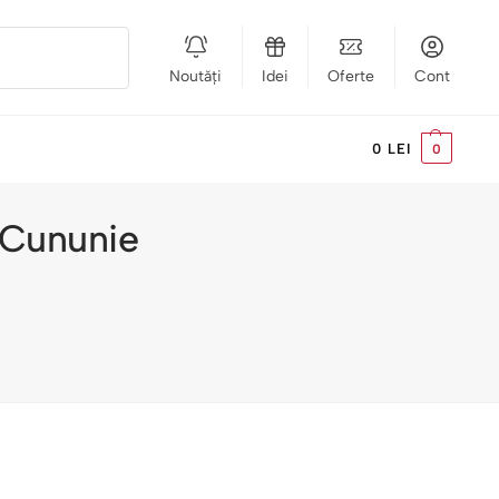
Noutăți
Idei
Oferte
Cont
Caută
0
LEI
0
e Cununie