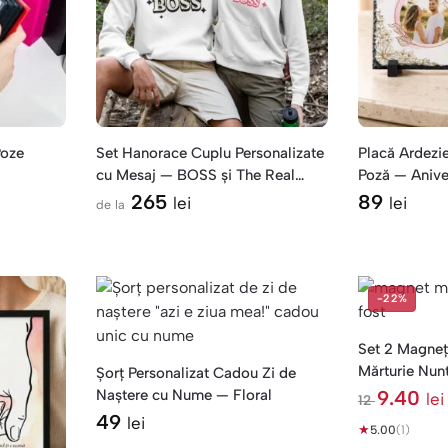
Poze
Set Hanorace Cuplu Personalizate
Placă Ardezie
cu Mesaj — BOSS și The Real
Poză — Anive
BOSS
Finilor
265
89
lei
lei
de la
-22%
Set 2 Magneți
Mărturie Nunt
Șorț Personalizat Cadou Zi de
Naștere cu Nume — Floral
9.40
lei
12
l
49
lei
★
e
5.00
(1)
i