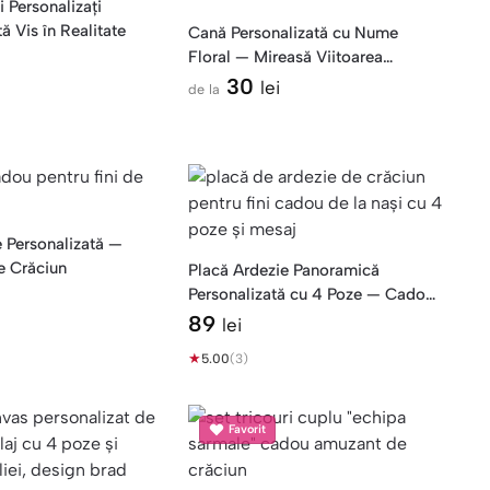
 Personalizați
ă Vis în Realitate
Cană Personalizată cu Nume
Floral — Mireasă Viitoarea
Doamnă
30
lei
de la
e Personalizată —
e Crăciun
Placă Ardezie Panoramică
Personalizată cu 4 Poze — Cadou
Fini Crăciun
89
lei
★
5.00
(3)
Favorit