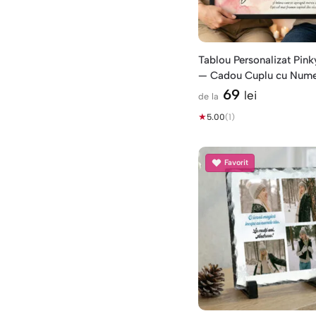
Tablou Personalizat Pin
— Cadou Cuplu cu Nume
69
lei
de la
★
5.00
(1)
Favorit