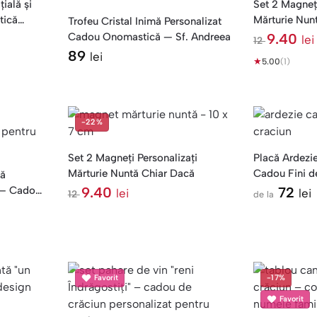
țială și
Set 2 Magneți
tică
Mărturie Nunt
Trofeu Cristal Inimă Personalizat
Cadou Onomastică — Sf. Andreea
9.40
lei
12
l
89
lei
★
e
5.00
(1)
i
-22%
Set 2 Magneți Personalizați
Placă Ardezi
Mărturie Nuntă Chiar Dacă
Cadou Fini d
că
e — Cadou
9.40
72
lei
lei
12
de la
l
e
i
Favorit
-17%
Favorit