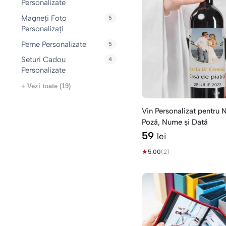
Personalizate
Magneți Foto
5
Personalizați
Perne Personalizate
5
Seturi Cadou
4
Personalizate
+ Vezi toate (19)
Vin Personalizat pentru 
Poză, Nume și Dată
59
lei
★
5.00
(2)