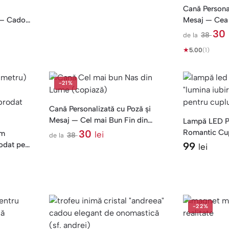
Cană Personal
e — Cadou
Mesaj — Cea 
Lume
30
38
de la
l
★
e
5.00
(1)
i
-21%
Cană Personalizată cu Poză și
Mesaj — Cel mai Bun Fin din
Lampă LED P
Lume
30
Romantic Cu
 m
lei
38
de la
l
LOVE
rodat pe
99
lei
e
i
-22%