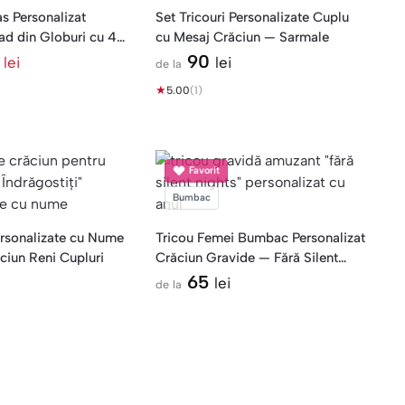
s Personalizat
Set Tricouri Personalizate Cuplu
ad din Globuri cu 4
cu Mesaj Crăciun — Sarmale
5
90
lei
lei
de la
★
5.00
(1)
Favorit
Bumbac
ersonalizate cu Nume
Tricou Femei Bumbac Personalizat
iun Reni Cupluri
Crăciun Gravide — Fără Silent
Nights
65
lei
de la