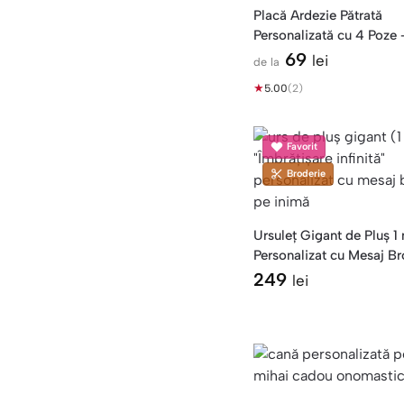
Placă Ardezie Pătrată
Personalizată cu 4 Poz
Andreea
69
lei
de la
★
5.00
(2)
Favorit
Broderie
Ursuleț Gigant de Pluș 1
Personalizat cu Mesaj B
Inimă
249
lei