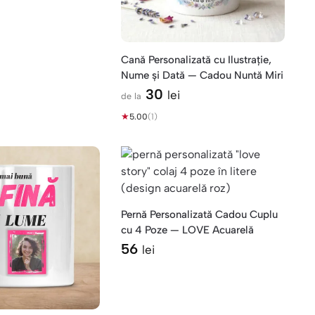
Cană Personalizată cu Ilustrație,
Nume și Dată — Cadou Nuntă Miri
30
lei
de la
★
5.00
(1)
Pernă Personalizată Cadou Cuplu
cu 4 Poze — LOVE Acuarelă
56
lei