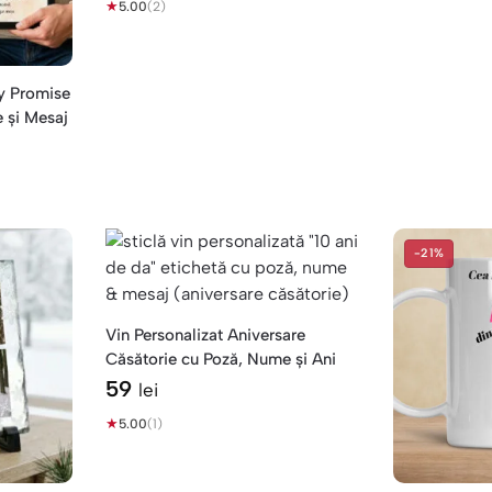
★
5.00
(2)
ky Promise
 și Mesaj
-21%
Vin Personalizat Aniversare
Căsătorie cu Poză, Nume și Ani
59
lei
★
5.00
(1)