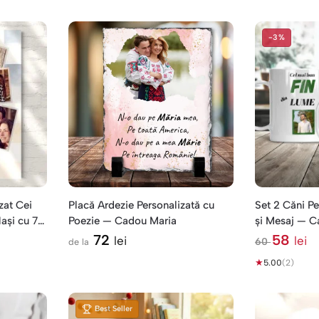
-3%
zat Cei
Placă Ardezie Personalizată cu
Set 2 Căni Pe
ași cu 7
Poezie — Cadou Maria
și Mesaj — Ca
72
58
lei
lei
60
de la
l
★
e
5.00
(2)
i
Best Seller