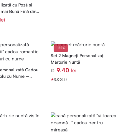
izată cu Poză și
mai Bună Fină din
lei
-22%
Set 2 Magneți Personalizați
Mărturie Nuntă
9.40
ersonalizată Cadou
lei
12
l
plu cu Nume —
★
e
5.00
(3)
i