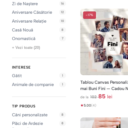
Zi de Naștere
16
Aniversare Căsătorie
12
-17%
Aniversare Relație
10
Casă Nouă
8
Onomastică
7
+ Vezi toate (20)
INTERESE
Gătit
1
Tablou Canvas Personali
Animale de companie
1
mai Buni Fini — Cadou N
Poze
85
lei
102
de la
l
★
e
5.00
(4)
TIP PRODUS
i
Căni personalizate
8
Plăci de Ardezie
8