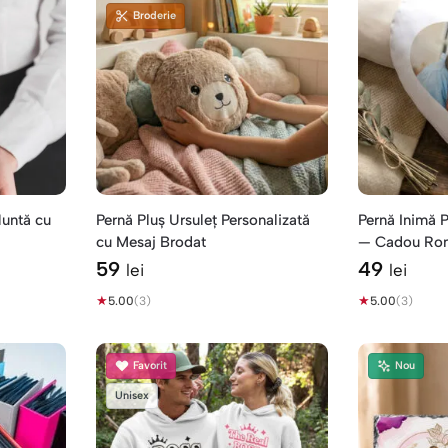
Broderie
Nuntă cu
Pernă Pluș Ursuleț Personalizată
Pernă Inimă P
cu Mesaj Brodat
— Cadou Ro
59
49
lei
lei
★
★
5.00
(3)
5.00
(3)
Favorit
Nou
Unisex