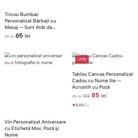
i
Tricou Bumbac
Personalizat Bărbați cu
Mesaj — Sunt Atât de
Bătrân
65
lei
de la
-17%
Tablou Canvas Personalizat
Cadou cu Nume Ilie —
Acrostih cu Poză
85
lei
102
de la
l
★
e
5.00
(2)
i
Vin Personalizat Aniversare
cu Etichetă Mov, Poză și
Nume