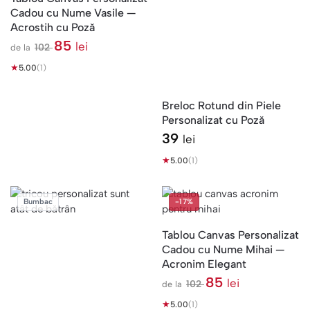
Cadou cu Nume Vasile —
Acrostih cu Poză
85
lei
102
de la
l
★
e
5.00
(1)
i
Breloc Rotund din Piele
Personalizat cu Poză
39
lei
★
5.00
(1)
Bumbac
-17%
Tablou Canvas Personalizat
Cadou cu Nume Mihai —
Acronim Elegant
85
lei
102
de la
l
★
e
5.00
(1)