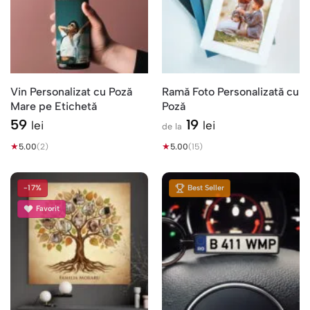
Vin Personalizat cu Poză
Ramă Foto Personalizată cu
Mare pe Etichetă
Poză
59
19
lei
lei
de la
★
★
5.00
(2)
5.00
(15)
-17%
Best Seller
Favorit