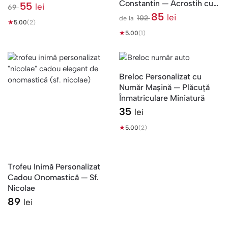
Constantin — Acrostih cu
55
lei
69
Poză
l
85
lei
102
de la
★
e
5.00
(2)
l
i
★
e
5.00
(1)
i
Breloc Personalizat cu
Număr Mașină — Plăcuță
Înmatriculare Miniatură
35
lei
★
5.00
(2)
Trofeu Inimă Personalizat
Cadou Onomastică — Sf.
Nicolae
89
lei