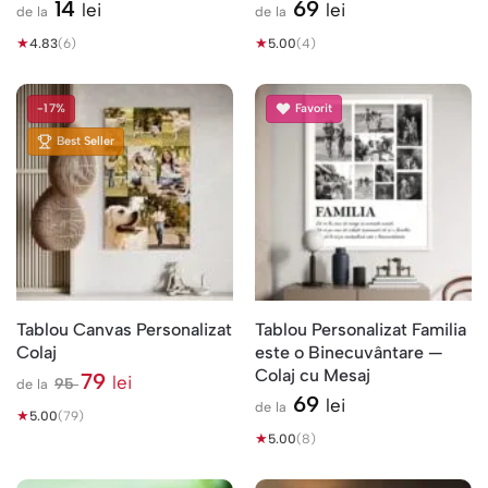
14
69
lei
lei
de la
de la
★
★
4.83
(6)
5.00
(4)
-17%
Favorit
Best Seller
Tablou Canvas Personalizat
Tablou Personalizat Familia
Colaj
este o Binecuvântare —
Colaj cu Mesaj
79
lei
95
de la
l
69
lei
de la
★
e
5.00
(79)
i
★
5.00
(8)