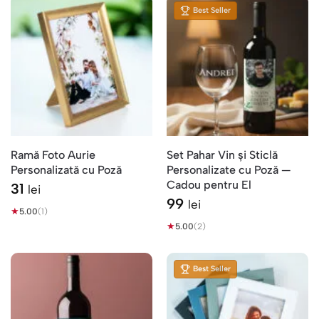
Best Seller
Ramă Foto Aurie
Set Pahar Vin și Sticlă
Personalizată cu Poză
Personalizate cu Poză —
Cadou pentru El
31
lei
99
lei
★
5.00
(1)
★
5.00
(2)
Best Seller