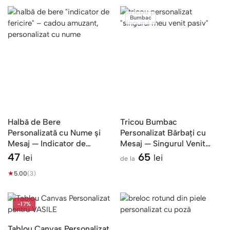
Bumbac
Halbă de Bere
Tricou Bumbac
Personalizată cu Nume și
Personalizat Bărbați cu
Mesaj — Indicator de
Mesaj — Singurul Venit
Fericire
Pasiv
47
65
lei
lei
de la
★
5.00
(3)
-17%
Tablou Canvas Personalizat