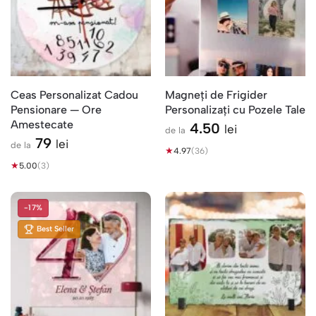
Ceas Personalizat Cadou
Magneți de Frigider
Pensionare — Ore
Personalizați cu Pozele Tale
Amestecate
4.50
lei
de la
79
lei
de la
★
4.97
(36)
★
5.00
(3)
-17%
Best Seller