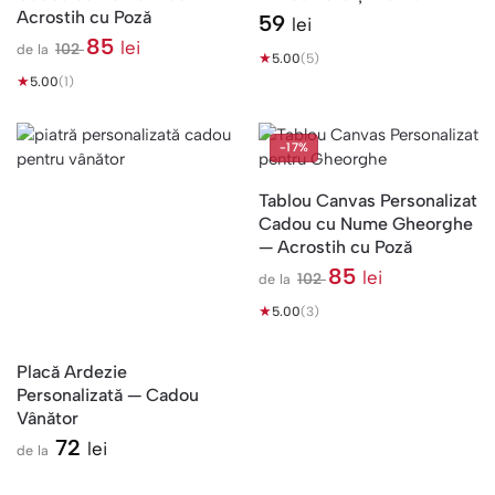
Acrostih cu Poză
59
lei
85
lei
102
de la
★
5.00
(5)
l
★
e
5.00
(1)
i
-17%
Tablou Canvas Personalizat
Cadou cu Nume Gheorghe
— Acrostih cu Poză
85
lei
102
de la
l
★
e
5.00
(3)
i
Placă Ardezie
Personalizată — Cadou
Vânător
72
lei
de la