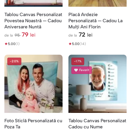
Tablou Canvas Personalizat
Placă Ardezie
Povestea Noastră — Cadou
Personalizată — Cadou La
Aniversare Nuntă
Mulți Ani Florin
79
72
lei
lei
95
de la
de la
l
★
e
★
5.00
(1)
5.00
(14)
i
-20%
-17%
Favorit
Foto Sticlă Personalizată cu
Tablou Canvas Personalizat
Poza Ta
Cadou cu Nume