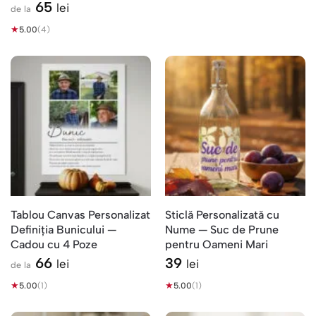
Amintire
65
lei
de la
★
5.00
(4)
Tablou Canvas Personalizat
Sticlă Personalizată cu
Definiția Bunicului —
Nume — Suc de Prune
Cadou cu 4 Poze
pentru Oameni Mari
66
39
lei
lei
de la
★
★
5.00
(1)
5.00
(1)