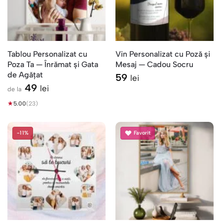
Tablou Personalizat cu
Vin Personalizat cu Poză și
Poza Ta — Înrămat și Gata
Mesaj — Cadou Socru
de Agățat
59
lei
49
lei
de la
★
5.00
(23)
-11%
Favorit