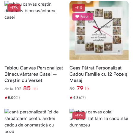
-17%
-11%
Favorit
Tablou Canvas Personalizat
Ceas Pătrat Personalizat
Binecuvântarea Casei —
Cadou Familie cu 12 Poze și
Creștin cu Verset
Mesaj
85
79
lei
lei
102
89
de la
l
l
★
e
★
e
5.00
(1)
4.86
(7)
i
i
-17%