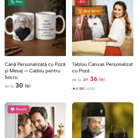
Nou
-8%
Best Seller
Cană Personalizată cu Poză
Tablou Canvas Personalizat
și Mesaj — Cadou pentru
cu Poză
Socru
36
lei
39
de la
l
30
lei
de la
★
e
4.98
(1408)
i
Favorit