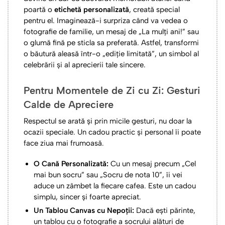
poartă o
etichetă personalizată
, creată special
pentru el. Imaginează-i surpriza când va vedea o
fotografie de familie, un mesaj de „La mulți ani!” sau
o glumă fină pe sticla sa preferată. Astfel, transformi
o băutură aleasă într-o „ediție limitată”, un simbol al
celebrării și al aprecierii tale sincere.
Pentru Momentele de Zi cu Zi: Gesturi
Calde de Apreciere
Respectul se arată și prin micile gesturi, nu doar la
ocazii speciale. Un cadou practic și personal îi poate
face ziua mai frumoasă.
O Cană Personalizată:
Cu un mesaj precum „Cel
mai bun socru” sau „Socru de nota 10”, îi vei
aduce un zâmbet la fiecare cafea. Este un cadou
simplu, sincer și foarte apreciat.
Un Tablou Canvas cu Nepoții:
Dacă ești părinte,
un tablou cu o fotografie a socrului alături de