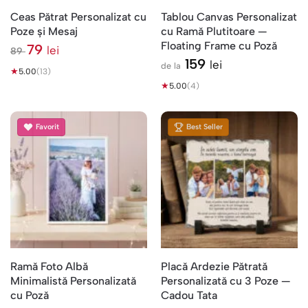
Ceas Pătrat Personalizat cu
Tablou Canvas Personalizat
Poze și Mesaj
cu Ramă Plutitoare —
Floating Frame cu Poză
79
lei
89
l
159
lei
de la
★
e
5.00
(13)
i
★
5.00
(4)
Favorit
Best Seller
Ramă Foto Albă
Placă Ardezie Pătrată
Minimalistă Personalizată
Personalizată cu 3 Poze —
cu Poză
Cadou Tata