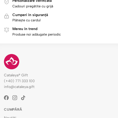
Personalizare verificată
Cadouri pregătite cu grijă
Cumperi în siguranță
Plătește cu cardul
Mereu în trend
Produse noi adăugate periodic
Cataleya® Gift
(+40) 771 333 100
info@cataleya.gift
CUMPĂRĂ
Noutăți