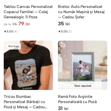
Tablou Canvas Personalizat
Breloc Auto Personalizat
Copacul Familiei — Colaj
cu Număr Mașină și Mesaj
Genealogic 11 Poze
— Cadou Șofer
79
35
lei
lei
95
de la
l
★
e
★
5.00
(4)
5.00
(2)
i
Bumbac
Stoc epuizat
Tricou Bumbac
Ramă Foto Argintie
Personalizat Bărbați cu
Personalizată cu Poză
Poză și Mesaj — Cadou
31
lei