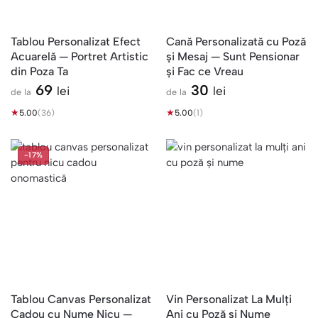
Tablou Personalizat Efect
Cană Personalizată cu Poză
Acuarelă — Portret Artistic
și Mesaj — Sunt Pensionar
din Poza Ta
și Fac ce Vreau
69
30
lei
lei
de la
de la
★
★
5.00
(36)
5.00
(1)
-17%
Tablou Canvas Personalizat
Vin Personalizat La Mulți
Cadou cu Nume Nicu —
Ani cu Poză și Nume