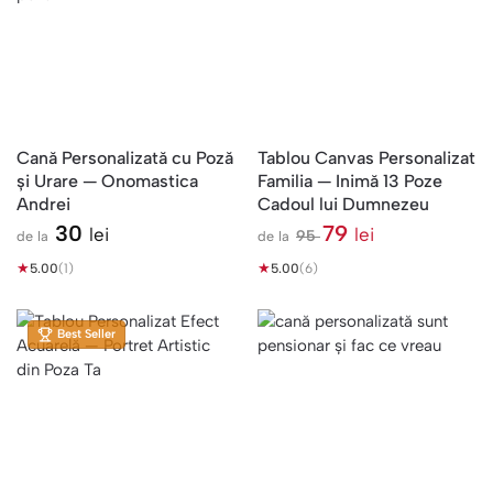
Cană Personalizată cu Poză
Tablou Canvas Personalizat
și Urare — Onomastica
Familia — Inimă 13 Poze
Andrei
Cadoul lui Dumnezeu
30
79
lei
lei
95
de la
de la
l
★
★
e
5.00
(1)
5.00
(6)
i
Best Seller