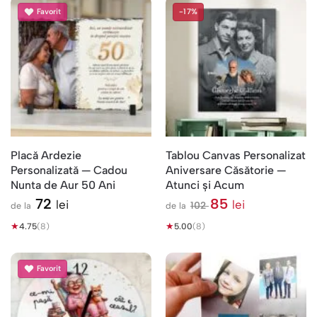
Favorit
-17%
Placă Ardezie
Tablou Canvas Personalizat
Personalizată — Cadou
Aniversare Căsătorie —
Nunta de Aur 50 Ani
Atunci și Acum
72
85
lei
lei
102
de la
de la
l
★
★
e
4.75
(8)
5.00
(8)
i
Favorit