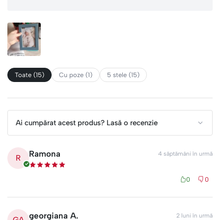
Toate (15)
Cu poze (1)
5 stele (15)
Ai cumpărat acest produs? Lasă o recenzie
Ramona
4 săptămâni în urmă
R
0
0
georgiana A.
2 luni în urmă
GA