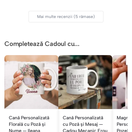
Mai multe recenzii (5 rămase)
Completează Cadoul cu...
Cană Personalizată
Cană Personalizată
Magneț
Florală cu Poză și
cu Poză și Mesaj —
Persona
Nume — Ileana
Cadou Mecanic Erou
Pozele 