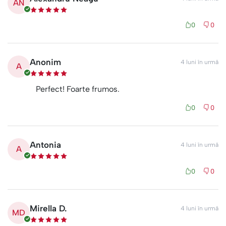
AN
0
0
Anonim
4 luni în urmă
A
Perfect! Foarte frumos.
0
0
Antonia
4 luni în urmă
A
0
0
Mirella D.
4 luni în urmă
MD