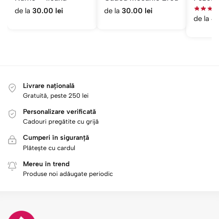
de la
30.00
lei
de la
30.00
lei
de la
4
Livrare națională
Gratuită, peste 250 lei
Personalizare verificată
Cadouri pregătite cu grijă
Cumperi în siguranță
Plătește cu cardul
Mereu în trend
Produse noi adăugate periodic