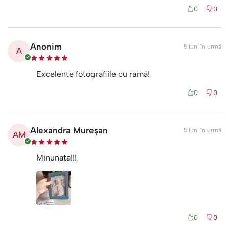
0
0
Anonim
5 luni în urmă
A
Excelente fotografiile cu ramā!
0
0
Alexandra Mureșan
5 luni în urmă
AM
Minunata!!!
0
0