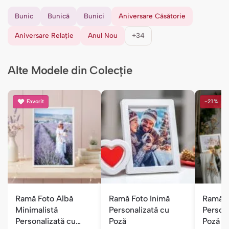
Bunic
Bunică
Bunici
Aniversare Căsătorie
Aniversare Relație
Anul Nou
+34
Alte Modele din Colecție
Favorit
-21%
Ramă Foto Albă
Ramă Foto Inimă
Ramă F
Minimalistă
Personalizată cu
Persona
Personalizată cu
Poză
Poză