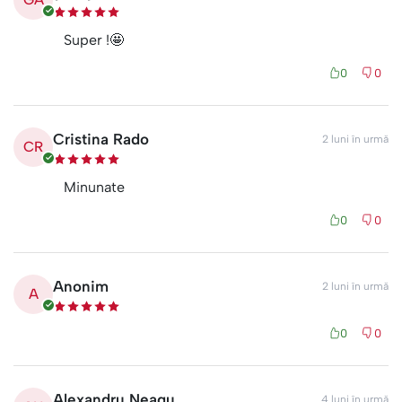
Super !🤩
0
0
Cristina Rado
2 luni în urmă
CR
Minunate
0
0
Anonim
2 luni în urmă
A
0
0
Alexandru Neagu
4 luni în urmă