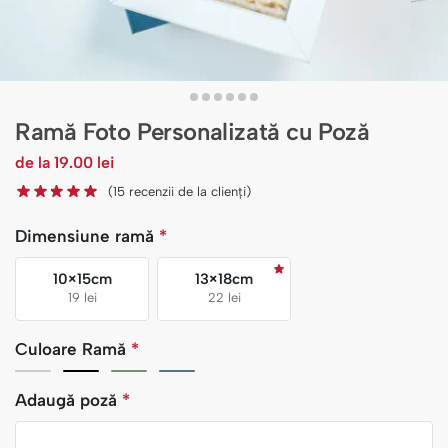
Ramă Foto Personalizată cu Poză
de la
19.00
lei
(
15
recenzii de la clienți)
Dimensiune ramă
*
10×15cm
13×18cm
19 lei
22 lei
Culoare Ramă
*
Adaugă poză
*