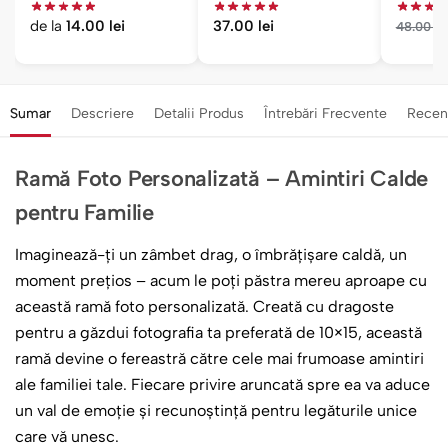
Poză
de la
14.00
lei
37.00
lei
48.00
le
Sumar
Descriere
Detalii Produs
Întrebări Frecvente
Recen
Ramă Foto Personalizată – Amintiri Calde
pentru Familie
Imaginează-ți un zâmbet drag, o îmbrățișare caldă, un
moment prețios – acum le poți păstra mereu aproape cu
această ramă foto personalizată. Creată cu dragoste
pentru a găzdui fotografia ta preferată de 10×15, această
ramă devine o fereastră către cele mai frumoase amintiri
ale familiei tale. Fiecare privire aruncată spre ea va aduce
un val de emoție și recunoștință pentru legăturile unice
care vă unesc.