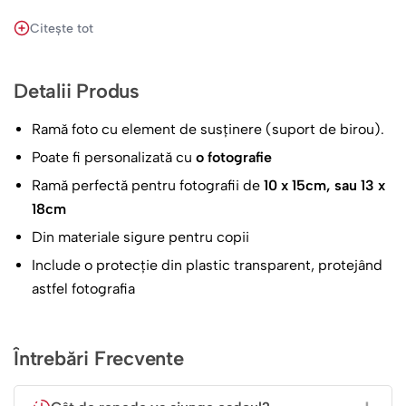
Citește tot
Această ramă este cadoul perfect pentru a celebra o
aniversare, o zi de naștere, o nuntă sau pur și simplu
pentru a spune „te iubesc” într-un mod special și
Detalii Produs
personal. Oferă un strop de căldură și familiaritate
oricărei încăperi, transformând o simplă fotografie într-o
Ramă foto cu element de susținere (suport de birou).
comoară de neprețuit. Dăruiește emoție, dăruiește
Poate fi personalizată cu
o fotografie
amintiri, dăruiește această ramă foto personalizată din
Ramă perfectă pentru fotografii de
10 x 15cm, sau 13 x
suflet pentru sufletele dragi din familia ta.
18cm
Din materiale sigure pentru copii
Include o protecție din plastic transparent, protejând
astfel fotografia
Întrebări Frecvente