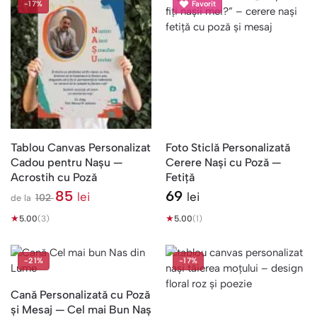
-17%
Favorit
Tablou Canvas Personalizat
Foto Sticlă Personalizată
Cadou pentru Nașu —
Cerere Nași cu Poză —
Acrostih cu Poză
Fetiță
85
69
lei
lei
102
de la
l
★
e
★
5.00
(3)
5.00
(1)
i
-21%
-17%
Cană Personalizată cu Poză
și Mesaj — Cel mai Bun Naș