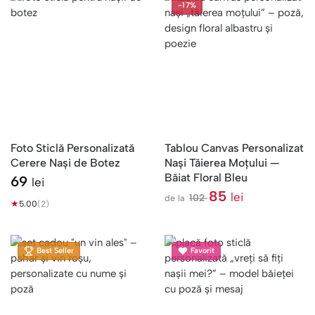
-17%
Foto Sticlă Personalizată
Tablou Canvas Personalizat
Cerere Nași de Botez
Nași Tăierea Moțului —
Băiat Floral Bleu
69
lei
85
lei
102
de la
★
5.00
(2)
l
e
i
Best Seller
Favorit