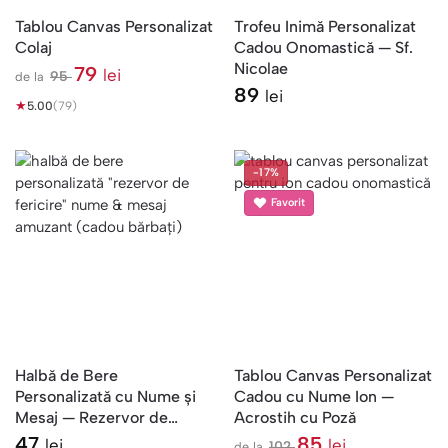
Tablou Canvas Personalizat
Trofeu Inimă Personalizat
Colaj
Cadou Onomastică — Sf.
Nicolae
79
lei
95
de la
l
89
lei
★
e
5.00
(79)
i
-17%
Favorit
Halbă de Bere
Tablou Canvas Personalizat
Personalizată cu Nume și
Cadou cu Nume Ion —
Mesaj — Rezervor de
Acrostih cu Poză
Fericire
47
85
lei
lei
102
de la