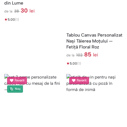
din Lume
30
lei
38
de la
l
★
e
5.00
(1)
i
Tablou Canvas Personalizat
Nași Tăierea Moțului —
Fetiță Floral Roz
85
lei
102
de la
l
★
e
5.00
(1)
i
Favorit
Favorit
Nou