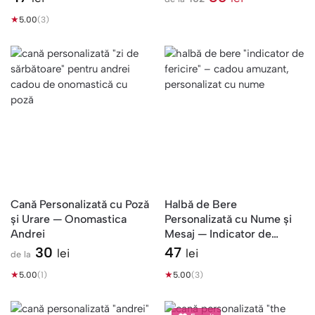
l
★
e
5.00
(3)
i
Cană Personalizată cu Poză
Halbă de Bere
și Urare — Onomastica
Personalizată cu Nume și
Andrei
Mesaj — Indicator de
Fericire
30
47
lei
lei
de la
★
★
5.00
(1)
5.00
(3)