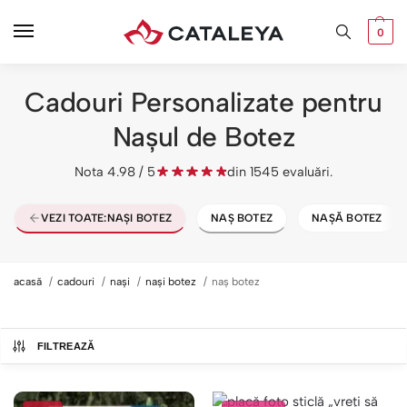
0
Cadouri Personalizate pentru
Nașul de Botez
Nota 4.98 / 5
din 1545 evaluări.
VEZI TOATE:
NAȘI BOTEZ
NAȘ BOTEZ
NAȘĂ BOTEZ
acasă
cadouri
nași
nași botez
naș botez
FILTREAZĂ