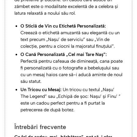
zâmbet este o modalitate excelentă de a celebra și
latura relaxată a noului său rol.
O Sticlă de Vin cu Etichetă Personalizată:
Creează o etichetă amuzantă sau elegantă cu un
text precum „Nașu’ de serviciu” sau „Vin de
colecție, pentru a ciocni la majoratul finuțului”.
O Cană Personalizată „Cel mai Tare Naș”:
Perfectă pentru cafeaua de dimineață, cana poate
fi personalizată cu o fotografie a bebelușului sau
cu un mesaj haios care să-i aducă aminte de noul
său statut.
Un Tricou cu Mesaj:
Un tricou cu textul „Nașu’
The Legend” sau „Echipă de șoc: Nașu’ și Finu’ ”
este un cadou perfect pentru a fi purtat la
petrecerea de după botez.
Întrebări frecvente
Ce fel de cadou, mai „bărbătesc”, pot să-i ofer