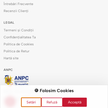
Întrebări Frecvente
Recenzii Clienți
LEGAL
Termeni și Condiții
Confidențialitatea Ta
Politica de Cookies
Politica de Retur
Hartă site
ANPC
🍪 Folosim Cookies
Măsuri de remediere pentru consumatori
Soluționarea alternativă a litigiilor
Setări
Refuză
Acceptă