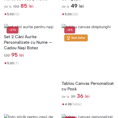
85
49
lei
lei
102
de la
de la
l
★
e
★
5.00
(12)
5.00
(23)
i
-21%
-8%
Set 2 Căni Aurite
Best Seller
Personalizate cu Nume —
Cadou Nași Botez
95
lei
120
l
★
e
5.00
(7)
i
Tablou Canvas Personalizat
cu Poză
36
lei
39
de la
l
★
e
4.98
(1406)
i