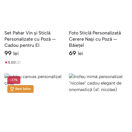
Set Pahar Vin și Sticlă
Foto Sticlă Personalizată
Personalizate cu Poză —
Cerere Nași cu Poză —
Cadou pentru El
Băiețel
99
69
lei
lei
★
5.00
(2)
-17%
Best Seller