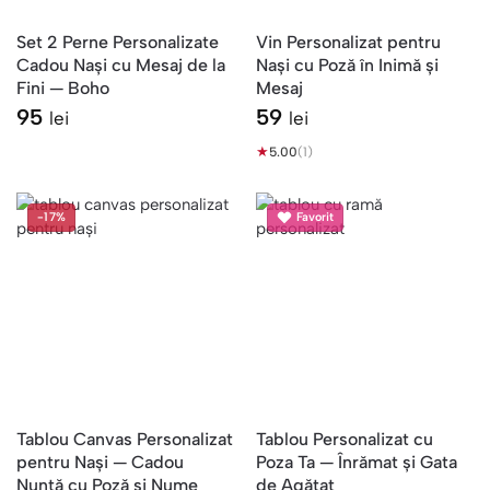
Set 2 Perne Personalizate
Vin Personalizat pentru
Cadou Nași cu Mesaj de la
Nași cu Poză în Inimă și
Fini — Boho
Mesaj
95
59
lei
lei
★
5.00
(1)
-17%
Favorit
Tablou Canvas Personalizat
Tablou Personalizat cu
pentru Nași — Cadou
Poza Ta — Înrămat și Gata
Nuntă cu Poză și Nume
de Agățat