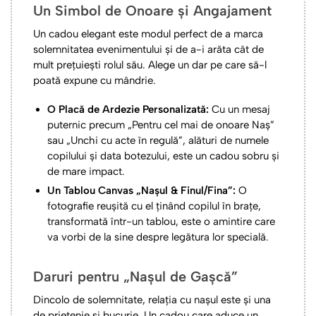
Un Simbol de Onoare și Angajament
Un cadou elegant este modul perfect de a marca
solemnitatea evenimentului și de a-i arăta cât de
mult prețuiești rolul său. Alege un dar pe care să-l
poată expune cu mândrie.
O Placă de Ardezie Personalizată:
Cu un mesaj
puternic precum „Pentru cel mai de onoare Naș”
sau „Unchi cu acte în regulă”, alături de numele
copilului și data botezului, este un cadou sobru și
de mare impact.
Un Tablou Canvas „Nașul & Finul/Fina”:
O
fotografie reușită cu el ținând copilul în brațe,
transformată într-un tablou, este o amintire care
va vorbi de la sine despre legătura lor specială.
Daruri pentru „Nașul de Gașcă”
Dincolo de solemnitate, relația cu nașul este și una
de prietenie și bucurie. Un cadou care aduce un