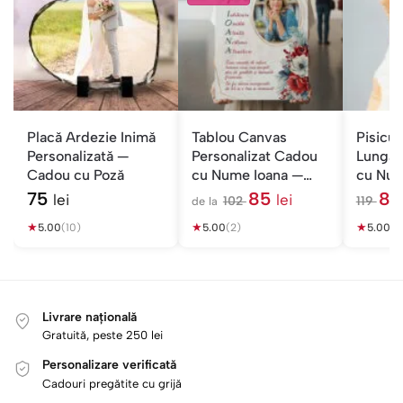
Placă Ardezie Inimă
Tablou Canvas
Pisicuț
Personalizată —
Personalizat Cadou
Lungă 
Cadou cu Poză
cu Nume Ioana —
cu Nu
Acrostih cu Poză
Copii
75
85
8
lei
lei
102
119
de la
l
l
★
★
e
★
e
5.00
(10)
5.00
(2)
5.00
(1)
i
i
Livrare națională
Gratuită, peste 250 lei
Personalizare verificată
Cadouri pregătite cu grijă