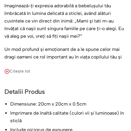
Imaginează-ți expresia adorabilă a bebelușului tău
îmbrăcată în lumina delicată a sticlei, având alături
cuvintele ce vin direct din inimă: „Mami și tati m-au
învățat că nașii sunt singura familie pe care ți-o alegi. Eu
vă aleg pe voi, vreți să fiți nașii mei?”
Un mod profund și emoționant de a le spune celor mai
dragi oameni ce rol important au în viața copilului tău și
cum, prin alegerea lor, familie ta se mărește și se
Citește tot
îmbogățește.
Alege Foto Sticlă pentru a-i invita pe nașii de botez, o
Detalii Produs
piesă de artă care rămâne drept mărturie a iubirii și a
legăturilor ce transcende timpul.
Dimensiune: 20cm x 20cm x 0.5cm
Imprimare de înaltă calitate (culori vii și luminoase) în
sticlă
Include picioruș de expunere