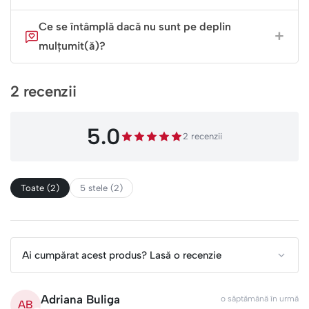
Ce se întâmplă dacă nu sunt pe deplin
mulțumit(ă)?
2 recenzii
5.0
2 recenzii
Toate (2)
5 stele (2)
Ai cumpărat acest produs? Lasă o recenzie
Adriana Buliga
o săptămână în urmă
AB