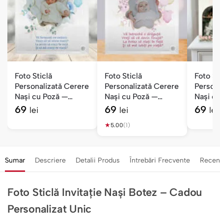
Foto Sticlă
Foto Sticlă
Foto St
Personalizată Cerere
Personalizată Cerere
Person
Nași cu Poză —
Nași cu Poză —
Nași cu
Băiețel
Fetiță
Mesaj
69
69
69
lei
lei
lei
★
5.00
(1)
Sumar
Descriere
Detalii Produs
Întrebări Frecvente
Recen
Foto Sticlă Invitație Nași Botez – Cadou
Personalizat Unic