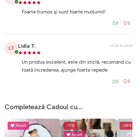
Foarte frumos și sunt foarte mulțumit!
0
0
Lidia T.
un an în urmă
LT
Un produs excelent, este din sticlă, recomand cu
toată încrederea, ajunge foarte repede
2
0
Completează Cadoul cu...
Favorit
-17%
-25%
Favorit