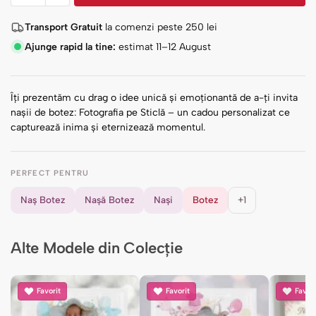
Transport Gratuit
la comenzi peste
250
lei
Ajunge rapid la tine:
estimat 11–12 August
Îți prezentăm cu drag o idee unică și emoționantă de a-ți invita
nașii de botez: Fotografia pe Sticlă – un cadou personalizat ce
capturează inima și eternizează momentul.
PERFECT PENTRU
Naș Botez
Nașă Botez
Nași
Botez
+1
Alte Modele din Colecție
Favorit
Favorit
Favori