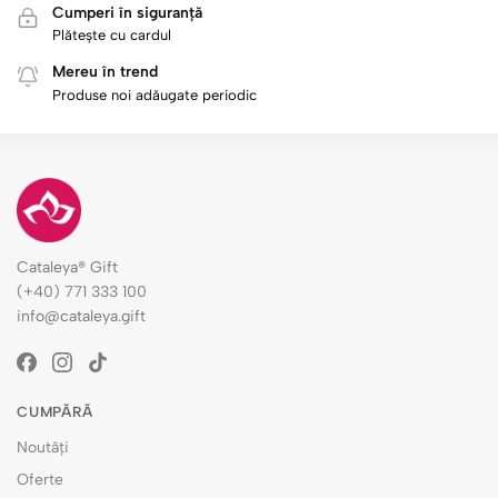
Cumperi în siguranță
Plătește cu cardul
Mereu în trend
Produse noi adăugate periodic
Cataleya® Gift
(+40) 771 333 100
info@cataleya.gift
CUMPĂRĂ
Noutăți
Oferte