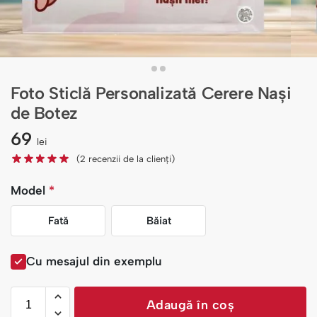
Foto Sticlă Personalizată Cerere Nași
de Botez
69
lei
(
2
recenzii de la clienți)
Model
*
Fată
Băiat
Cu mesajul din exemplu
Adaugă în coș