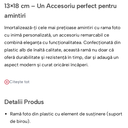
13×18 cm – Un Accesoriu perfect pentru
amintiri
Imortalizează-ți cele mai prețioase amintiri cu rama foto
cu inimă personalizată, un accesoriu remarcabil ce
combină eleganța cu funcționalitatea. Confecționată din
plastic alb de înaltă calitate, această ramă nu doar că
oferă durabilitate și rezistență în timp, dar și adaugă un
aspect modern și curat oricărei încăperi.
Această ramă foto este un mod de a-ți expune cele mai
Citește tot
iubite amintiri într-un mod care atrage atenția și
emoționează. Așază această ramă într-un loc vizibil, fie
pe biroul de la muncă, pe noptiera din dormitor sau pe o
Detalii Produs
etajeră în living, și lasă-i pe cei din jur să se bucure de
Ramă foto din plastic cu element de susținere (suport
fericirea ta. Fiecare colț al casei tale va căpăta o notă
de birou).
personală, insuflată de momentele pe care le-ai trăit și