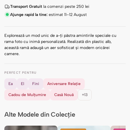
Transport Gratuit
la comenzi peste
250
lei
Ajunge rapid la tine:
estimat 11–12 August
Explorează un mod unic de a-ți păstra amintirile speciale cu
rama foto cu inimă personalizată. Realizată din plastic alb,
această ramă adaugă un aer sofisticat și modern oricărei
camere.
PERFECT PENTRU
Ea
El
Fini
Aniversare Relație
Cadou de Mulțumire
Casă Nouă
+13
Alte Modele din Colecție