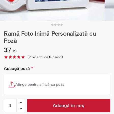
Ramă Foto Inimă Personalizată cu
Poză
37
lei
(
2
recenzii de la clienți)
Adaugă poză
*
Atinge pentru a încărca poza
Adaugă în coș