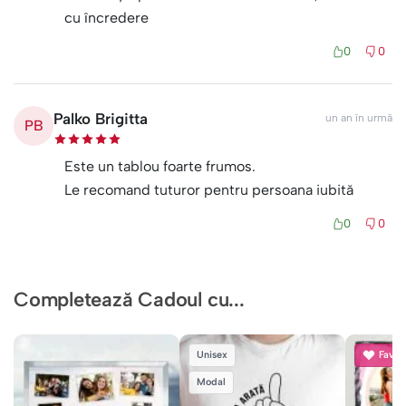
cu încredere
0
0
Palko Brigitta
un an în urmă
PB
Este un tablou foarte frumos.
Le recomand tuturor pentru persoana iubită
0
0
Completează Cadoul cu...
Unisex
Favori
Modal