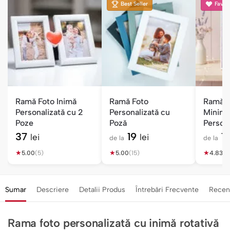
Best Seller
Favori
Ramă Foto Inimă
Ramă Foto
Ramă F
Personalizată cu 2
Personalizată cu
Minima
Poze
Poză
Persona
Poză
37
19
1
lei
lei
de la
de la
★
★
★
5.00
(5)
5.00
(15)
4.83
(6
Sumar
Descriere
Detalii Produs
Întrebări Frecvente
Recen
Rama foto personalizată cu inimă rotativă