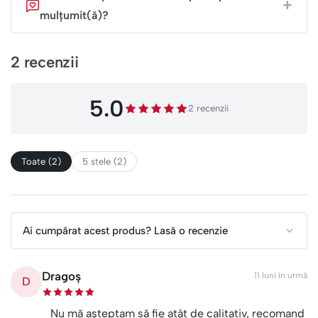
mod special și mereu la îndemână.
mulțumit(ă)?
Transformă fiecare moment într-o poveste vizuală pe
care o poți răsfoi zilnic, bucurându-te de frumusețea și
2 recenzii
semnificația fiecărei fotografii.
5.0
2 recenzii
Toate (2)
5 stele (2)
Ai cumpărat acest produs? Lasă o recenzie
Dragoș
11 luni în urmă
D
Nu mă așteptam să fie atât de calitativ, recomand