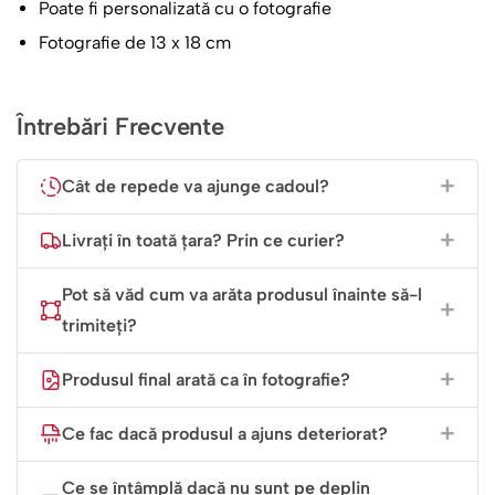
de persoanele speciale din viața ta.
Poate fi personalizată cu o fotografie
Fotografie de 13 x 18 cm
Pentru cei care caută un cadou cu adevărat semnificativ,
rama foto cu inimă personalizată este alegerea perfectă.
Aceasta permite să oferi nu doar un obiect decorativ, ci
Întrebări Frecvente
și o experiență emoțională. Imaginează-ți bucuria celor
dragi când vor deschide cadoul și vor vedea fotografia
Cât de repede va ajunge cadoul?
voastră preferată încadrată într-un mod atât de special.
Livrați în toată țara? Prin ce curier?
Rama este ușor de utilizat, oferind un sistem simplu
pentru inserarea și schimbarea fotografiilor. Dimensiunea
Pot să văd cum va arăta produsul înainte să-l
de 13×18 cm este ideală pentru a surprinde detaliile fine
trimiteți?
ale fiecărei fotografii, fie că este vorba de un portret de
familie, peisaje din vacanțe sau imagini artistice.
Produsul final arată ca în fotografie?
În concluzie, rama foto cu inimă personalizată este un
Ce fac dacă produsul a ajuns deteriorat?
amestec perfect de estetică și emoție, un accesoriu care
dă viață încăperii și păstrează fiecare amintire într-un
Ce se întâmplă dacă nu sunt pe deplin