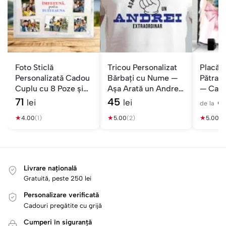
Foto Sticlă
Tricou Personalizat
Placă 
Personalizată Cadou
Bărbați cu Nume —
Pătrată
Cuplu cu 8 Poze și
Așa Arată un Andrei
— Cado
Mesaj
Extraordinar
71
45
6
lei
lei
de la
★
★
★
4.00
(1)
5.00
(2)
5.00
(2
Livrare națională
Gratuită, peste 250 lei
Personalizare verificată
Cadouri pregătite cu grijă
Cumperi în siguranță