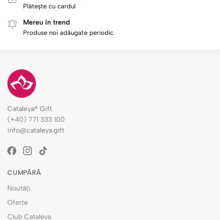
Plătește cu cardul
Mereu în trend
Produse noi adăugate periodic
Cataleya® Gift
(+40) 771 333 100
info@cataleya.gift
CUMPĂRĂ
Noutăți
Oferte
Club Cataleya