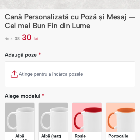
Cană Personalizată cu Poză și Mesaj —
Cel mai Bun Fin din Lume
30
38
lei
de la
l
e
i
Adaugă poze
*
Atinge pentru a încărca pozele
Alege modelul
*
Albă
Albă (mat)
Roșie
Portocalie