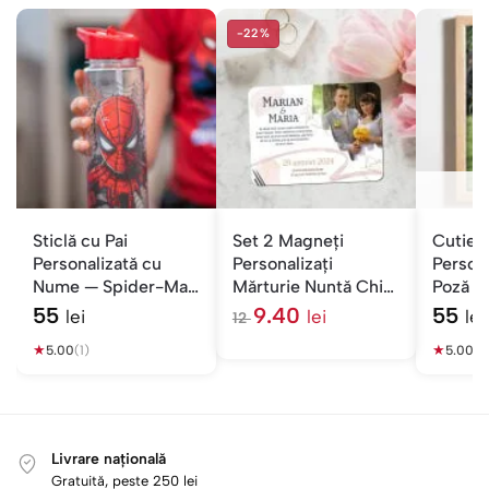
-22%
S
Sticlă cu Pai
Set 2 Magneți
Cutie 
Personalizată cu
Personalizați
Persona
Nume — Spider-Man
Mărturie Nuntă Chiar
Poză —
pentru Școală
Dacă
Suport
55
9.40
55
lei
lei
lei
12
l
★
e
★
5.00
(1)
5.00
(1)
i
Livrare națională
Gratuită, peste 250 lei