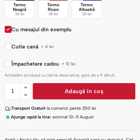
Termo
Termo
Termo
Neagră
Roșie
Albastră
39 lei
39 lei
39 lei
Cu mesajul din exemplu
Cutie cană
+ 4 lei
Împachetare cadou
+ 10 lei
Ambalăm produsul cu hârtie decorativă, gata de a fi dăruit.
Adaugă în coș
Transport Gratuit
la comenzi peste
250
lei
Ajunge rapid la tine:
estimat 10–11 August
Arată-i finului tău că este special! Această cană cu mesajul „Cel