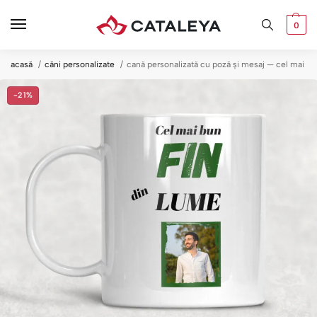
0
acasă
căni personalizate
cană personalizată cu poză și mesaj — cel mai bu
-21%