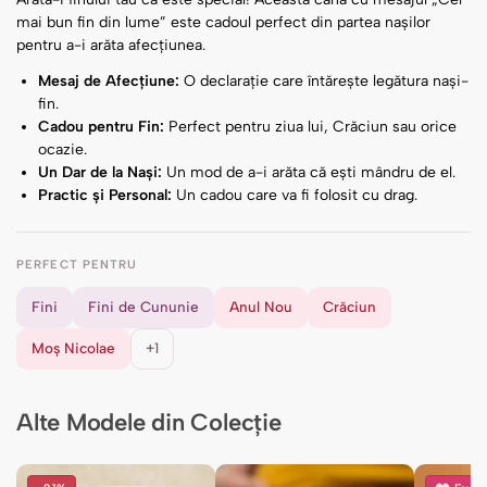
mai bun fin din lume” este cadoul perfect din partea nașilor
pentru a-i arăta afecțiunea.
Mesaj de Afecțiune:
O declarație care întărește legătura nași-
fin.
Cadou pentru Fin:
Perfect pentru ziua lui, Crăciun sau orice
ocazie.
Un Dar de la Nași:
Un mod de a-i arăta că ești mândru de el.
Practic și Personal:
Un cadou care va fi folosit cu drag.
PERFECT PENTRU
Fini
Fini de Cununie
Anul Nou
Crăciun
Moș Nicolae
+1
Alte Modele din Colecție