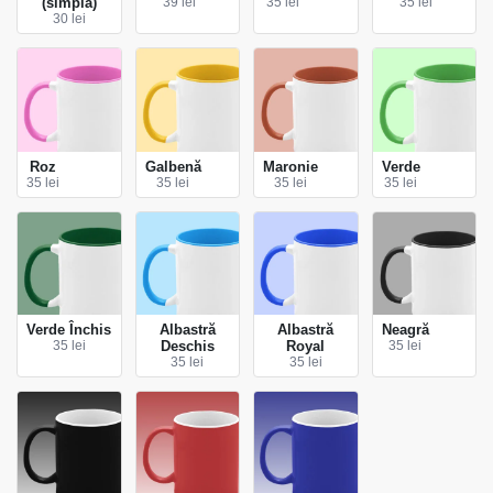
(simplă)
39 lei
35 lei
35 lei
30 lei
Roz
Galbenă
Maronie
Verde
35 lei
35 lei
35 lei
35 lei
Verde Închis
Albastră
Albastră
Neagră
35 lei
Deschis
Royal
35 lei
35 lei
35 lei