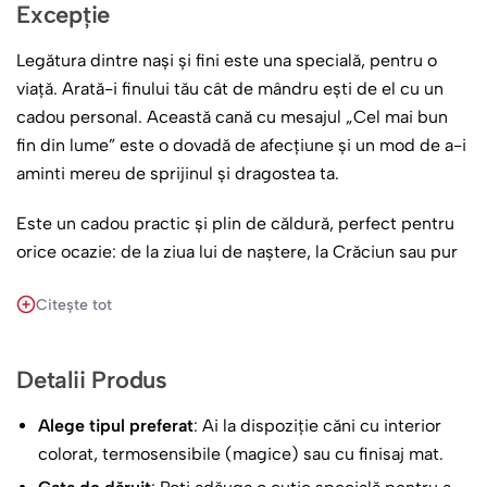
Excepție
Legătura dintre nași și fini este una specială, pentru o
viață. Arată-i finului tău cât de mândru ești de el cu un
cadou personal. Această cană cu mesajul „Cel mai bun
fin din lume” este o dovadă de afecțiune și un mod de a-i
aminti mereu de sprijinul și dragostea ta.
Este un cadou practic și plin de căldură, perfect pentru
orice ocazie: de la ziua lui de naștere, la Crăciun sau pur
și simplu ca o surpriză. O cană care îi va aduce un
Citește tot
zâmbet și îi va aminti de legătura voastră specială.
Un dar de la nași, care vine direct din inimă.
Detalii Produs
Alege tipul preferat
: Ai la dispoziție căni cu interior
colorat, termosensibile (magice) sau cu finisaj mat.