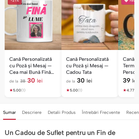
-21%
Favori
Cană Personalizată
Cană Personalizată
Cană M
cu Poză și Mesaj —
cu Poză și Mesaj —
Termos
Cea mai Bună Fină
Cadou Tata
Persona
din Lume
Poză
30
30
39
lei
lei
lei
38
de la
de la
l
★
e
★
★
5.00
(1)
5.00
(1)
4.77
(1
i
Sumar
Descriere
Detalii Produs
Întrebări Frecvente
Recen
Un Cadou de Suflet pentru un Fin de