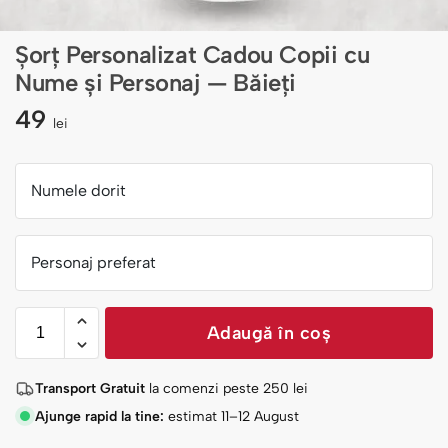
Șorț Personalizat Cadou Copii cu
Nume și Personaj — Băieți
49
lei
Numele dorit
Personaj preferat
Adaugă în coș
Transport Gratuit
la comenzi peste
250
lei
Ajunge rapid la tine:
estimat 11–12 August