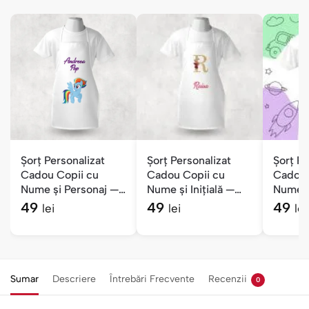
Șorț Personalizat
Șorț Personalizat
Șorț Pe
Cadou Copii cu
Cadou Copii cu
Cadou 
Nume și Personaj —
Nume și Inițială —
Nume și
Fete
Fete
Băieți
49
49
49
lei
lei
lei
Sumar
Descriere
Întrebări Frecvente
Recenzii
0