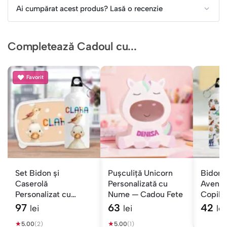
Ai cumpărat acest produs? Lasă o recenzie
Completează Cadoul cu...
Favorit
Set Bidon și
Pușculiță Unicorn
Bidonu
Caserolă
Personalizată cu
Aventu
Personalizat cu
Nume — Cadou Fete
Copilaș
Nume — Animale
97
63
42
lei
lei
lei
Vesele
★
★
5.00
(2)
5.00
(1)