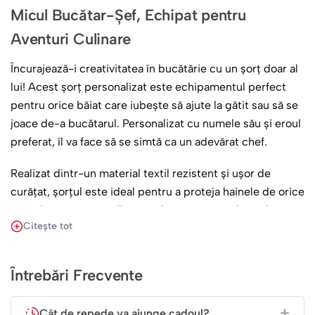
Micul Bucătar-Șef, Echipat pentru
Aventuri Culinare
Încurajează-i creativitatea în bucătărie cu un șorț doar al
lui! Acest șorț personalizat este echipamentul perfect
pentru orice băiat care iubește să ajute la gătit sau să se
joace de-a bucătarul. Personalizat cu numele său și eroul
preferat, îl va face să se simtă ca un adevărat chef.
Realizat dintr-un material textil rezistent și ușor de
curățat, șorțul este ideal pentru a proteja hainele de orice
pată de creativitate. Este perfect pentru ateliere de gătit,
Citește tot
pentru ajutor în bucătărie sau pentru activități de pictură.
Este cadoul ideal pentru a-i stimula pasiunea pentru
Întrebări Frecvente
gătit și pentru a transforma timpul petrecut în bucătărie
într-o aventură distractivă și personalizată.
Cât de repede va ajunge cadoul?