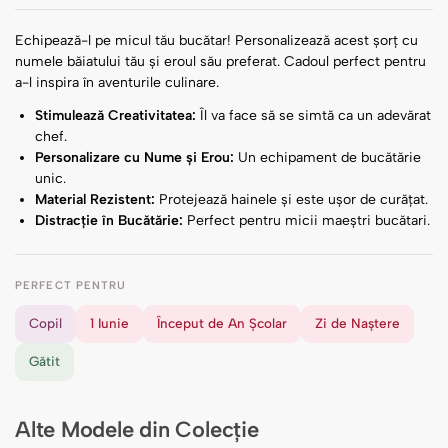
Echipează-l pe micul tău bucătar! Personalizează acest șorț cu
numele băiatului tău și eroul său preferat. Cadoul perfect pentru
a-l inspira în aventurile culinare.
Stimulează Creativitatea:
Îl va face să se simtă ca un adevărat
chef.
Personalizare cu Nume și Erou:
Un echipament de bucătărie
unic.
Material Rezistent:
Protejează hainele și este ușor de curățat.
Distracție în Bucătărie:
Perfect pentru micii maeștri bucătari.
PERFECT PENTRU
Copil
1 Iunie
Început de An Școlar
Zi de Naștere
Gătit
Alte Modele din Colecție