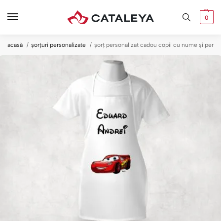
0
acasă
șorțuri personalizate
șorț personalizat cadou copii cu nume și person