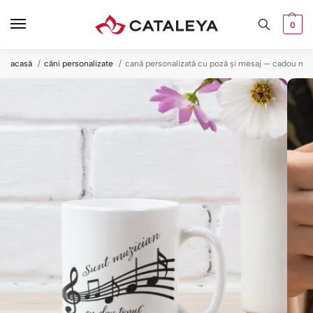
0
acasă
căni personalizate
cană personalizată cu poză și mesaj — cadou mu