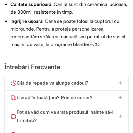
Calitate superioară
: Cănile sunt din ceramică lucioasă,
pentru inspirație, își va aminti de tine și de acest gest
de 330ml, rezistente în timp.
plin de căldură.
Îngrijire ușoară
: Cana se poate folosi la cuptorul cu
Oferă un cadou care cântă direct la suflet și aduce un
microunde. Pentru a proteja personalizarea,
zâmbet pe buze – pentru că muzica bună și umorul de
recomandăm spălarea manuală sau pe raftul de sus al
calitate merg mână-n mână!
mașinii de vase, la programe blânde/ECO.
Comandă acum și pregătește-te să „dai tonul” la cea mai
tare surpriză!
Întrebări Frecvente
Cât de repede va ajunge cadoul?
Livrați în toată țara? Prin ce curier?
Pot să văd cum va arăta produsul înainte să-l
trimiteți?