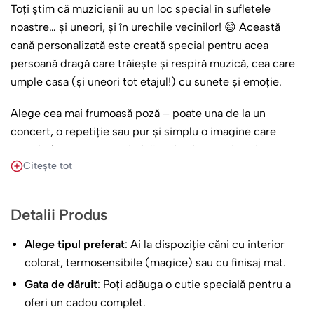
Toți știm că muzicienii au un loc special în sufletele
noastre… și uneori, și în urechile vecinilor! 😄 Această
cană personalizată este creată special pentru acea
persoană dragă care trăiește și respiră muzică, cea care
umple casa (și uneori tot etajul!) cu sunete și emoție.
Alege cea mai frumoasă poză – poate una de la un
concert, o repetiție sau pur și simplu o imagine care
surprinde esența sa artistică – și noi o vom imprima cu
Citește tot
grijă. Alături, mesajul „Sunt muzician, eu dau tonul la tot
etajul!” adaugă exact nota de umor și autoironie
prietenoasă care va stârni zâmbete garantat.
Detalii Produs
Este cadoul ideal pentru orice ocazie: ziua de naștere, o
Alege tipul preferat
: Ai la dispoziție căni cu interior
reușită muzicală, absolvirea conservatorului sau pur și
colorat, termosensibile (magice) sau cu finisaj mat.
simplu pentru a-i arăta cât de mult îi apreciezi pasiunea
Gata de dăruit
: Poți adăuga o cutie specială pentru a
(și poate… răbdarea vecinilor). De fiecare dată când își va
oferi un cadou complet.
savura cafeaua, ceaiul sau poate chiar „licoarea magică”