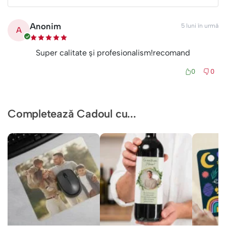
Anonim
5 luni în urmă
A
Super calitate și profesionalism!recomand
0
0
Completează Cadoul cu...