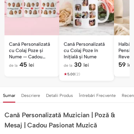
Cană Personalizată
Cană Personalizată
Halbă 
cu Colaj Poze și
cu Colaj Poze în
Pensio
Nume — Cadou
Inițială și Nume
Revede
Gașca Mea
Bine ai
45
30
59
lei
lei
lei
de la
de la
★
5.00
(2)
Sumar
Descriere
Detalii Produs
Întrebări Frecvente
Recen
Cană Personalizată Muzician | Poză &
Mesaj | Cadou Pasionat Muzică