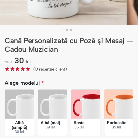
Cană Personalizată cu Poză și Mesaj —
Cadou Muzician
30
lei
de la
(O recenzie client)
Alege modelul
*
Albă
Albă (mat)
Roșie
Portocalie
(simplă)
39 lei
35 lei
35 lei
30 lei