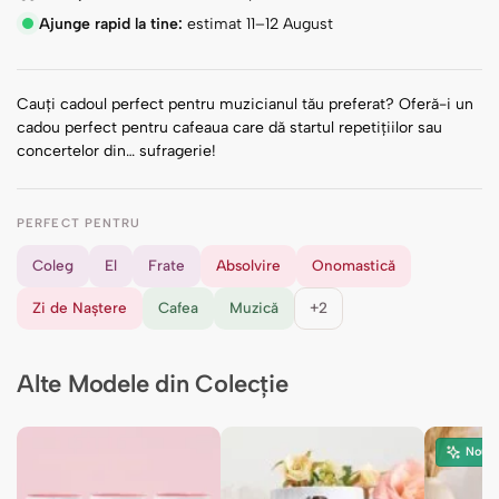
Ajunge rapid la tine:
estimat 11–12 August
Cauți cadoul perfect pentru muzicianul tău preferat? Oferă-i un
cadou perfect pentru cafeaua care dă startul repetițiilor sau
concertelor din… sufragerie!
PERFECT PENTRU
Coleg
El
Frate
Absolvire
Onomastică
Zi de Naștere
Cafea
Muzică
+2
Alte Modele din Colecție
Nou