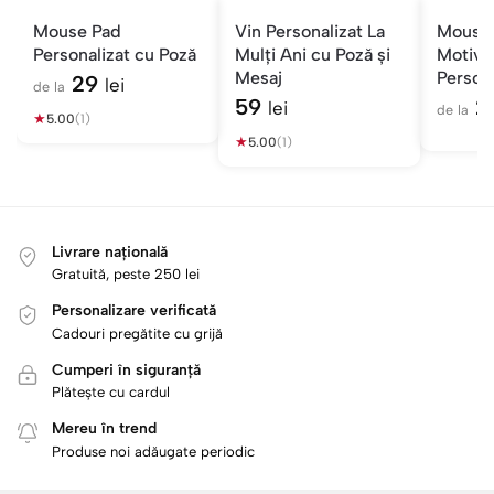
Mouse Pad
Vin Personalizat La
Mouse
Personalizat cu Poză
Mulți Ani cu Poză și
Motiva
Mesaj
Person
29
lei
de la
Viseaz
59
2
lei
de la
★
5.00
(1)
Realiz
★
5.00
(1)
Livrare națională
Gratuită, peste 250 lei
Personalizare verificată
Cadouri pregătite cu grijă
Cumperi în siguranță
Plătește cu cardul
Mereu în trend
Produse noi adăugate periodic