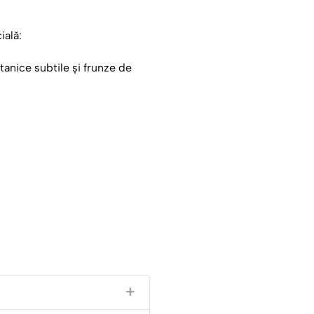
ială:
otanice subtile și frunze de
font modern, curat, oferind
t pahar să fie o alegere
vie efervescența șampaniei sau
e care oferă eleganță la
în timp, astfel încât paharul să