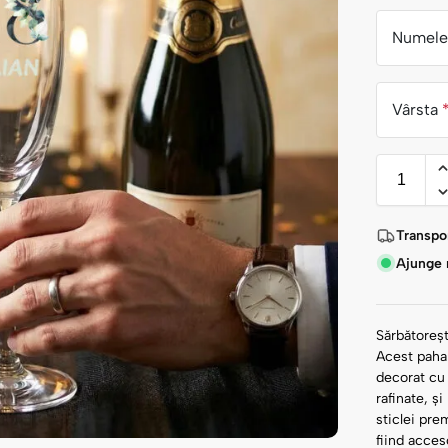
Numele 
Vârsta
Transpor
Ajunge r
Sărbătoreșt
Acest paha
decorat cu 
rafinate, ș
sticlei pre
fiind acces