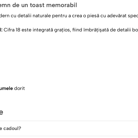
demn de un toast memorabil
n cu detalii naturale pentru a crea o piesă cu adevărat spec
l:
Cifra 18 este integrată grațios, fiind îmbrățișată de detalii b
egante.
unună, numele sărbătoritului (ex:
Iulian
) este imprimat cu un 
l.
brată, cu tonuri de bleumarin, verde stins și alb, face ca aces
 cât și pentru fete.
umele
dorit
ecare atingere
de tip
flute
, o formă alungită și zveltă, ideală pentru a păstra 
 dintr-o sticlă impecabilă, extrem de clară, cu un picior subțir
e
realizat cu atenție la detalii, asigurând o rezistență excelentă 
le viitoare.
e cadoul?