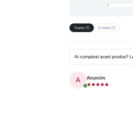
1
Toate (1)
5 stele (1)
Ai cumpărat acest produs? L
Anonim
A