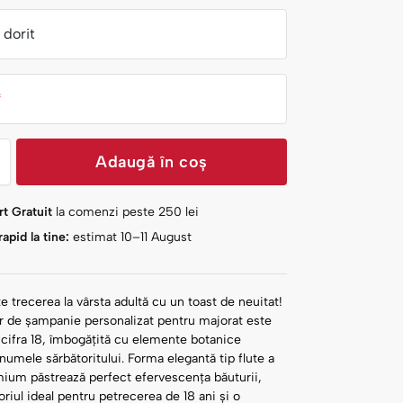
dorit
*
Adaugă în coș
t Gratuit
la comenzi peste
250
lei
apid la tine:
estimat 10–11 August
e trecerea la vârsta adultă cu un toast de neuitat!
r de șampanie personalizat pentru majorat este
cifra 18, îmbogățită cu elemente botanice
i numele sărbătoritului. Forma elegantă tip flute a
mium păstrează perfect efervescența băuturii,
oriul ideal pentru petrecerea de 18 ani și o