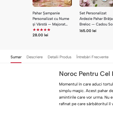
Pahar Șampanie
Set Personalizat
Personalizat cu Nume
Ardezie Pahar Brăța
și Vârstă — Majorat
Breloc — Cadou So
Fete Floral
165.00
lei
28.00
lei
Sumar
Descriere
Detalii Produs
Întrebări Frecvente
Noroc Pentru Cel M
Momentul în care aduci tortul,
simplu magic. Acest pahar de
amintirile care vor urma. Nu e
rafinat pe care sărbătoritul îl 