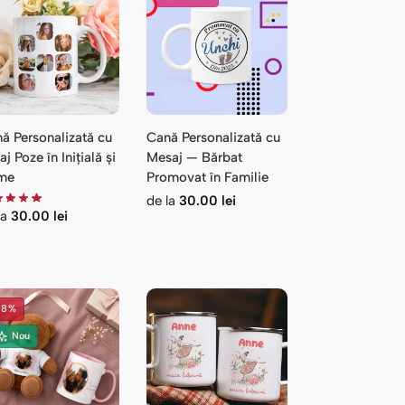
ă Personalizată cu
Cană Personalizată cu
aj Poze în Inițială și
Mesaj — Bărbat
me
Promovat în Familie
de la
30.00
lei
la
30.00
lei
-8%
Nou