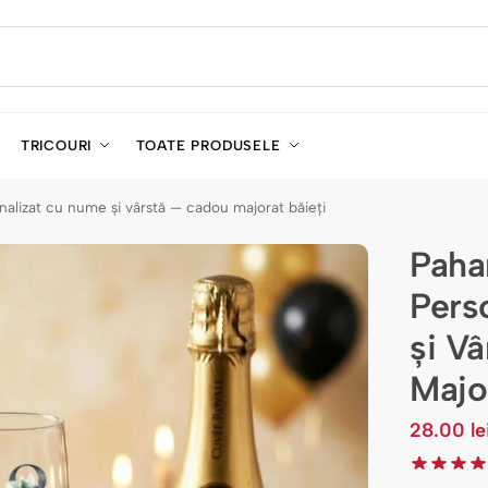
TRICOURI
TOATE PRODUSELE
alizat cu nume și vârstă — cadou majorat băieți
Paha
Pers
și V
Majo
28.00
le