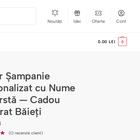
Noutăți
Idei
Oferte
Cont
Caută
0.00
LEI
0
r Șampanie
onalizat cu Nume
ârstă — Cadou
rat Băieți
i
(O recenzie client)