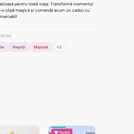
rețioasă pentru toată viața. Transformă momentul
ntr-o clipă magică și comandă acum un cadou cu
marcabil!
ENTRU
ate
Nepoți
Majorat
+2
Favorit