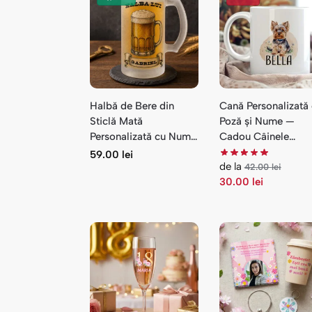
Halbă de Bere din
Cană Personalizată
Sticlă Mată
Poză și Nume —
Personalizată cu Nume
Cadou Câinele
— Design Vintage
Preferat
59.00
lei
de la
42.00
lei
30.00
lei