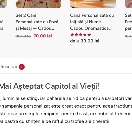
Set 2 Căni
Cană Personalizată cu
Set
ră
Personalizate cu Poză
Inițială și Nume —
Per
ră
și Mesaj — Cadou
Cadou Onomastică
pen
Cuplu Primul An
Mihai
și 
70.00
lei
85.00
lei
100
de la
30.00
lei
Recenzii
1
ai Așteptat Capitol al Vieții!
 luminile se sting, iar paharele se ridică pentru a sărbători vâr
 șampanie personalizat este creat exact pentru acea fracțiun
ste doar un simplu recipient pentru toast, ci simbolul trecerii 
va păstra cu sfințenie pe raftul cu trofee ale tinereții.