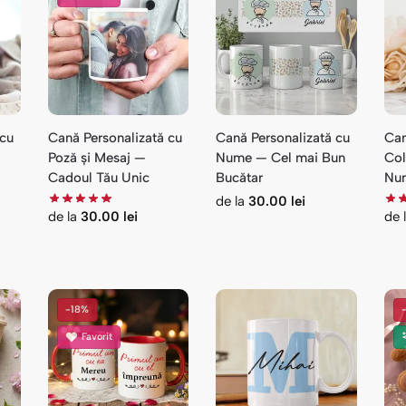
 cu
Cană Personalizată cu
Cană Personalizată cu
Can
Poză și Mesaj —
Nume — Cel mai Bun
Col
Cadoul Tău Unic
Bucătar
Nu
de la
30.00
lei
de la
30.00
lei
de 
-18%
Favorit