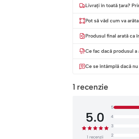
„Vârsta de 18 ani est
Livrați în toată țara? Pr
fină – plin de eferves
Pot să văd cum va arăta 
Surpriza perfectă pent
Produsul final arată ca î
Dacă ești în căutarea acelui d
din partea părinților, o surpri
Ce fac dacă produsul a 
momentul ciocnirii paharelor o
Ce se întâmplă dacă nu
1 recenzie
5
5.0
4
3
2
1 recenzii