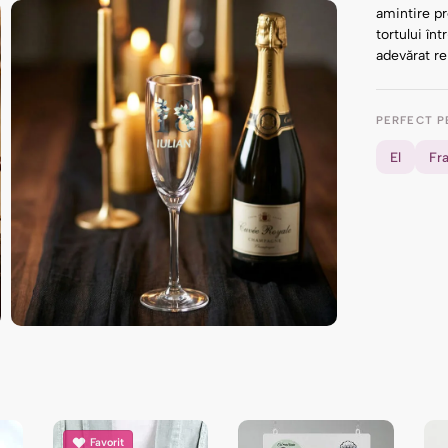
amintire p
tortului î
adevărat re
PERFECT P
El
Fr
Favorit