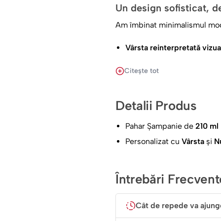
Un design sofisticat, 
Am îmbinat minimalismul moder
Vârsta reinterpretată vizua
eucalipt în nuanțe reci, el
Citește tot
Numele în prim-plan:
Sub c
un aer premium și persona
Detalii Produs
Stil unisex:
Cromatica echili
perfectă atât pentru băieți,
Pahar Șampanie de
210 ml
Personalizat cu
Vârsta
și
N
Finețe și claritate la fi
Paharul are o siluetă clasică 
a prosecco-ului. Este realizat
Întrebări Frecvent
fiecare prindere. Printul este 
poată fi folosit și la aniversări
Cât de repede va ajung