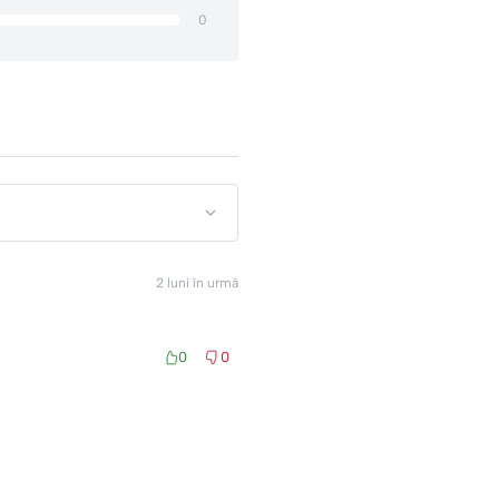
0
2 luni în urmă
0
0