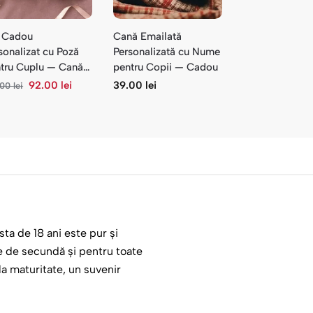
 Cadou
Cană Emailată
sonalizat cu Poză
Personalizată cu Nume
tru Cuplu — Cană
pentru Copii — Cadou
Ursuleț
92.00
lei
39.00
lei
.00
lei
sta de 18 ani este pur și
e de secundă și pentru toate
la maturitate, un suvenir