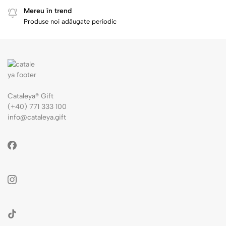
Mereu în trend
Produse noi adăugate periodic
Cataleya® Gift
(+40) 771 333 100
info@cataleya.gift