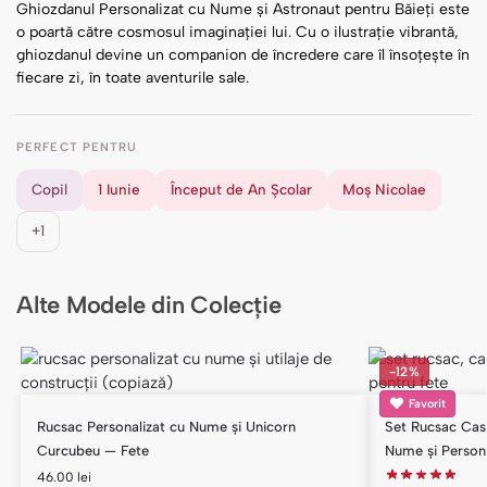
Ghiozdanul Personalizat cu Nume și Astronaut pentru Băieți este
o poartă către cosmosul imaginației lui. Cu o ilustrație vibrantă,
ghiozdanul devine un companion de încredere care îl însoțește în
fiecare zi, în toate aventurile sale.
PERFECT PENTRU
Copil
1 Iunie
Început de An Școlar
Moș Nicolae
+1
Alte Modele din Colecție
-12%
Favorit
Rucsac Personalizat cu Nume și Unicorn
Set Rucsac Case
Curcubeu — Fete
Nume și Person
46.00
lei