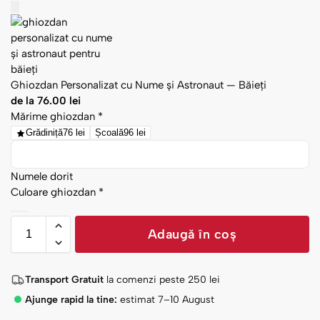
Ghiozdan Personalizat cu Nume și Astronaut — Băieți
de la
76.00
lei
Mărime ghiozdan
*
Grădiniță
76 lei
Școală
96 lei
Numele dorit
Culoare ghiozdan
*
Adaugă în coș
Transport Gratuit
la comenzi peste
250
lei
Ajunge rapid la tine:
estimat 7–10 August