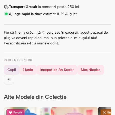
Transport Gratuit
la comenzi peste
250
lei
Ajunge rapid la tine:
estimat 11–12 August
Fie că îl iei la grădiniță, în parc sau în excursii, acest papagal de
pluș va deveni rapid cel mai bun prieten al micuțului tău!
Personalizează-l cu numele dorit.
PERFECT PENTRU
Copil
1 Iunie
Început de An Școlar
Moș Nicolae
+1
Alte Modele din Colecție
Favorit
Brode