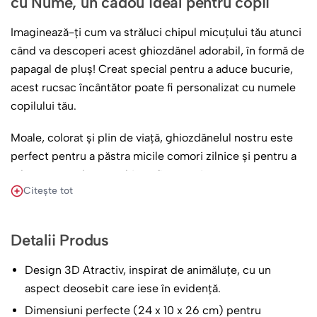
cu Nume, un cadou ideal pentru copii
Imaginează-ți cum va străluci chipul micuțului tău atunci
când va descoperi acest ghiozdănel adorabil, în formă de
papagal de pluș! Creat special pentru a aduce bucurie,
acest rucsac încântător poate fi personalizat cu numele
copilului tău.
Moale, colorat și plin de viață, ghiozdănelul nostru este
perfect pentru a păstra micile comori zilnice și pentru a
aduce un zâmbet pe chip în fiecare zi.
Citește tot
Detalii Produs
Design 3D Atractiv, inspirat de animăluțe, cu un
aspect deosebit care iese în evidență.
Dimensiuni perfecte (24 x 10 x 26 cm) pentru