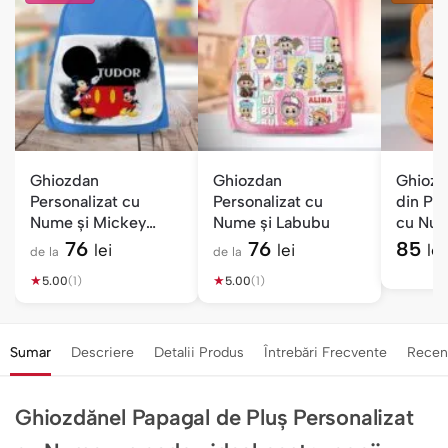
Ghiozdan
Ghiozdan
Ghiozd
Personalizat cu
Personalizat cu
din Plu
Nume și Mickey
Nume și Labubu
cu Num
Mouse
76
76
85
lei
lei
lei
de la
de la
★
★
5.00
(1)
5.00
(1)
Sumar
Descriere
Detalii Produs
Întrebări Frecvente
Recen
Ghiozdănel Papagal de Pluș Personalizat