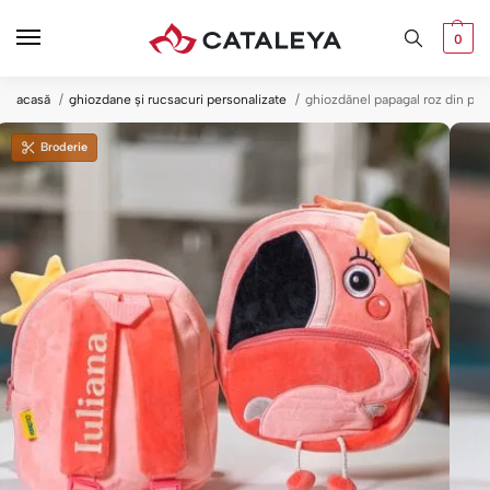
0
acasă
ghiozdane și rucsacuri personalizate
ghiozdănel papagal roz din plu
Broderie