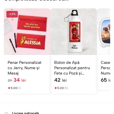
-13%
Penar Personalizat
Bidon de Apă
Casero
cu Jerry, Nume și
Personalizat pentru
Persona
Mesaj
Fete cu Poză și
Nume —
Personaj
Cățeluș
34
42
65
lei
lei
lei
39
l
★
e
★
5.00
(1)
5.00
(5)
i
Livrare națională