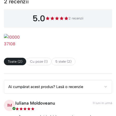
2 recenzii
5.0
2 recenzii
Toate (2)
Cu poze (1)
5 stele (2)
Ai cumpărat acest produs? Lasă o recenzie
Iuliana Moldoveanu
11 luni în urmă
IM