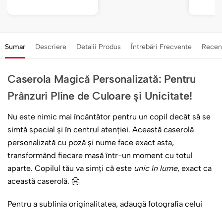
Sumar
Descriere
Detalii Produs
Întrebări Frecvente
Recen
Caserola Magică Personalizată: Pentru
Prânzuri Pline de Culoare și Unicitate!
Nu este nimic mai încântător pentru un copil decât să se
simtă special și în centrul atenției. Această caserolă
personalizată cu poză și nume face exact asta,
transformând fiecare masă într-un moment cu totul
aparte. Copilul tău va simți că este
unic în lume
, exact ca
această caserolă. 🤗
Pentru a sublinia originalitatea, adaugă fotografia celui
mic. Numele lui completează design-ul simplu dar