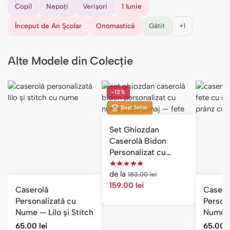
Copil
Nepoți
Verișori
1 Iunie
Început de An Școlar
Onomastică
Gătit
+1
Alte Modele din Colecție
-13%
Best Seller
Set Ghiozdan
Caserolă Bidon
Personalizat cu
Nume și Personaj —
de la
Fete
183.00
lei
159.00
lei
Caserolă
Casero
Personalizată cu
Persona
Nume — Lilo și Stitch
Nume —
pentru
65.00
lei
65.00
l