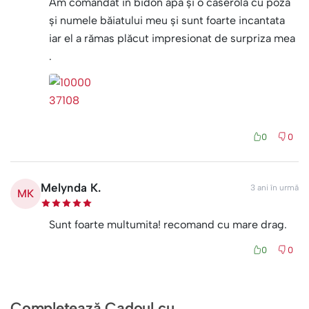
Am comandat in bidon apa și o caserola cu poza
și numele băiatului meu și sunt foarte incantata
iar el a rămas plăcut impresionat de surpriza mea
.
0
0
Melynda K.
3 ani în urmă
MK
Sunt foarte multumita! recomand cu mare drag.
0
0
Completează Cadoul cu...