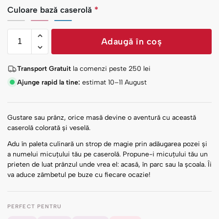
Culoare bază caserolă
*
Adaugă în coș
Transport Gratuit
la comenzi peste
250
lei
Ajunge rapid la tine:
estimat 10–11 August
Gustare sau prânz, orice masă devine o aventură cu această
caserolă colorată și veselă.
Adu în paleta culinară un strop de magie prin adăugarea pozei și
a numelui micuțului tău pe caserolă. Propune-i micuțului tău un
prieten de luat prânzul unde vrea el: acasă, în parc sau la școala. Îi
va aduce zâmbetul pe buze cu fiecare ocazie!
PERFECT PENTRU