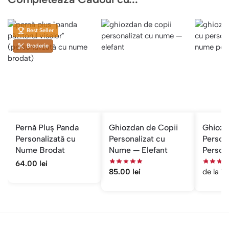
Best Seller
Broderie
Pernă Pluș Panda
Ghiozdan de Copii
Ghiozd
Personalizată cu
Personalizat cu
Persona
Nume Brodat
Nume — Elefant
Person
Fete
64.00
lei
85.00
lei
de la
7