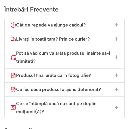
Întrebări Frecvente
Încearcă caserola personalizată pentru băieți și
transformă prânzul micuțului tău într-o experiență
Magică! ✨
Cât de repede va ajunge cadoul?
Caserola pentru fetițe e
aici
, cu personajul preferat de
Livrați în toată țara? Prin ce curier?
desene
aici
, iar mai jos ai și seturi pregătite pentru grădi
sau școală
Pot să văd cum va arăta produsul înainte să-l
trimiteți?
Produsul final arată ca în fotografie?
Ce fac dacă produsul a ajuns deteriorat?
Ce se întâmplă dacă nu sunt pe deplin
mulțumit(ă)?