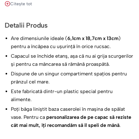
Citește tot
special. 💖
🍏 Caserola Personalizată: Un Ajutor în
Detalii Produs
Drumul Spre Un Stil de Viață Sănătos! 🥦
Are dimensiunile ideale (
6,1cm x 18,7cm x 13cm
)
Adu un zâmbet pe chipul copilului și încurajează-l să
pentru a încăpea cu ușurință în orice rucsac.
consume mâncare sănătoasă cu caserola personalizată.
Capacul se închide etanș, așa că nu ai grija scurgerilor
Când cel mic vede cutiuța veselă care îi poartă numele și
și pentru ca mâncarea să rămână proaspătă.
fotografia, va fi încântat să o deschidă și să descopere ce
gustări delicioase și sănătoase i-au pregătit părinții. 🍅🥕
Dispune de un singur compartiment spațios pentru
prânzul cel mare.
Această caserolă unică poate fi un aliat de nădejde în
Este fabricată dintr-un plastic special pentru
educarea copilului în privința unei alimentații sănătoase.
alimente.
Cu ajutorul ei, hrana de calitate, legumele crocante și
Poți băga liniștit baza caserolei în mașina de spălat
fructele zemoase vor fi cu adevărat păstrate (capacul
vase. Pentru ca
personalizarea de pe capac să reziste
închide foarte bine protejând conținutul), transformând
cât mai mult, îți recomandăm să îl speli de mână
.
masa de prânz într-un moment de savoare și bucurie! 🌟
🍴