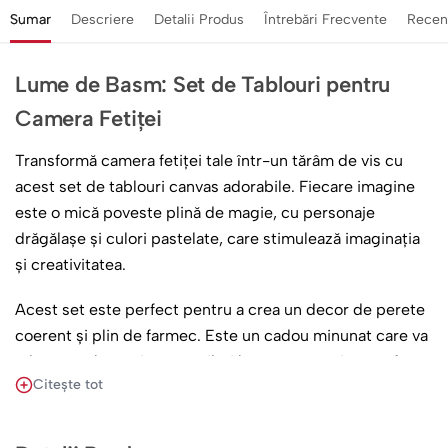
Sumar
Descriere
Detalii Produs
Întrebări Frecvente
Recen
Lume de Basm: Set de Tablouri pentru
Camera Fetiței
Transformă camera fetiței tale într-un tărâm de vis cu
acest set de tablouri canvas adorabile. Fiecare imagine
este o mică poveste plină de magie, cu personaje
drăgălașe și culori pastelate, care stimulează imaginația
și creativitatea.
Acest set este perfect pentru a crea un decor de perete
coerent și plin de farmec. Este un cadou minunat care va
aduce zâmbete și va contribui la crearea unei atmosfere
Citește tot
calde și primitoare, ideale pentru joacă și somn liniștit.