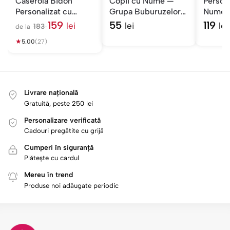
Caserolă Bidon
Copii cu Nume —
Persona
Personalizat cu
Grupa Buburuzelor
Nume 
Nume și Personaj —
— Grădiniță
Cadou 
159
55
119
lei
lei
lei
183
de la
Fete
l
★
e
5.00
(27)
i
Livrare națională
Gratuită, peste 250 lei
Personalizare verificată
Cadouri pregătite cu grijă
Cumperi în siguranță
Plătește cu cardul
Mereu în trend
Produse noi adăugate periodic