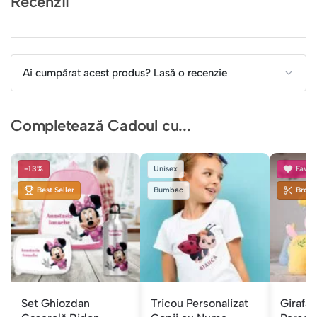
Recenzii
Ai cumpărat acest produs? Lasă o recenzie
Completează Cadoul cu...
-13%
Unisex
Favori
Best Seller
Bumbac
Brode
Set Ghiozdan
Tricou Personalizat
Girafă 