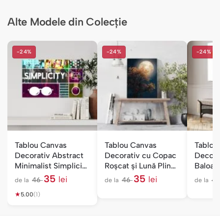
Alte Modele din Colecție
-24%
-24%
-24%
Tablou Canvas
Tablou Canvas
Tablou
Decorativ Abstract
Decorativ cu Copac
Decora
Minimalist Simplicity
Roșcat și Lună Plină
Baloan
— Birou
— Dormitor
Camera
35
35
lei
lei
46
46
4
de la
de la
de la
l
l
★
e
e
5.00
(1)
i
i