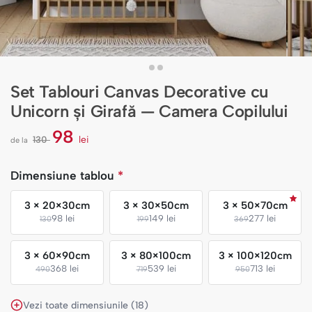
Set Tablouri Canvas Decorative cu
Unicorn și Girafă — Camera Copilului
98
130
lei
de la
l
e
i
Dimensiune tablou
*
3 × 20×30cm
3 × 30×50cm
3 × 50×70cm
98 lei
149 lei
277 lei
130
199
369
3 × 60×90cm
3 × 80×100cm
3 × 100×120cm
368 lei
539 lei
713 lei
490
719
950
Vezi toate dimensiunile (18)