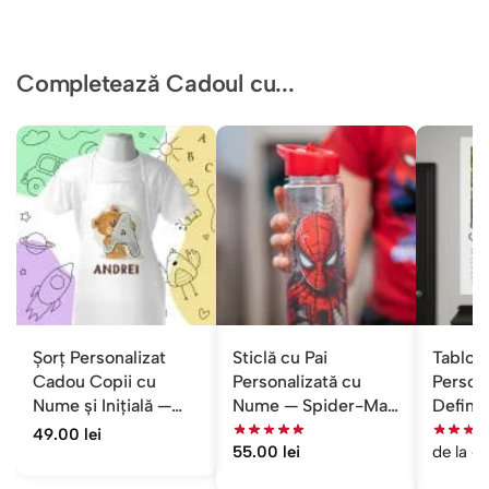
Completează Cadoul cu...
Șorț Personalizat
Sticlă cu Pai
Tablou
Cadou Copii cu
Personalizată cu
Persona
Nume și Inițială —
Nume — Spider-Man
Definiț
Băieți
pentru Școală
Cadou 
49.00
lei
55.00
lei
de la
6