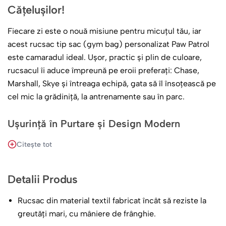
Cățelușilor!
Fiecare zi este o nouă misiune pentru micuțul tău, iar
acest rucsac tip sac (gym bag) personalizat Paw Patrol
este camaradul ideal. Ușor, practic și plin de culoare,
rucsacul îi aduce împreună pe eroii preferați: Chase,
Marshall, Skye și întreaga echipă, gata să îl însoțească pe
cel mic la grădiniță, la antrenamente sau în parc.
Ușurință în Purtare și Design Modern
Conceput special pentru a fi manevrat cu ușurință de
Citește tot
către copii, acest rucsac îmbină stilul cu utilitatea:
Grafică Vibrantă „Action Team”:
Designul surprinde
Detalii Produs
echipa Paw Patrol într-o ipostază dinamică, cu un
Rucsac din material textil fabricat încât să reziste la
efect artistic tip acuarelă care iese în evidență pe
greutăți mari, cu mâniere de frânghie.
fundalul deschis al sacului.