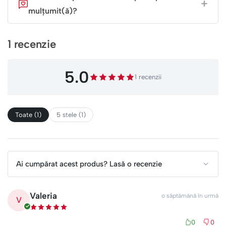
mulțumit(ă)?
i libertate totală de mișcare în timp ce își poartă mândru
personajele favorite.
1 recenzie
„Nicio sarcină nu e prea grea când ai
echipa Paw Patrol în spate!
5.0
1 recenzii
Personalizează aventura copilului tău cu
un rucsac creat special pentru el.”
Toate (1)
5 stele (1)
Ai cumpărat acest produs? Lasă o recenzie
Valeria
o săptămână în urmă
V
0
0