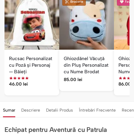
Broderie
Favori
Rucsac Personalizat
Ghiozdănel Văcuță
Ghiozd
cu Poză și Personaj
din Pluș Personalizat
Persona
— Băieți
cu Nume Brodat
Nume ș
Drăgăl
85.00
lei
46.00
lei
86.00
l
Sumar
Descriere
Detalii Produs
Întrebări Frecvente
Recen
Echipat pentru Aventură cu Patrula