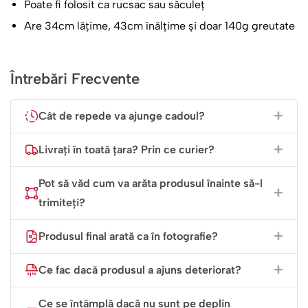
Poate fi folosit ca rucsac sau săculeț
Personalizare cu Nume:
Numele copilului (ex:
Matteo
)
Are 34cm lățime, 43cm înălțime și doar 140g greutate
este imprimat central cu un font jucăuș, facilitând
identificarea rapidă a obiectului la școală sau la
locurile de joacă.
Întrebări Frecvente
Sistem de Închidere Simplu:
Șnururile groase și
rezistente servesc atât ca bretele, cât și ca mecanism
Cât de repede va ajunge cadoul?
de închidere rapidă, permițând copilului să își
organizeze singur lucrurile.
Livrați în toată țara? Prin ce curier?
Material Flexibil și Rezistent:
Realizat dintr-o țesătură
durabilă, dar ușoară, rucsacul se pliază ușor atunci
Pot să văd cum va arăta produsul înainte să-l
când nu este folosit și este simplu de curățat.
trimiteți?
Un Accesoriu Multifuncțional
Produsul final arată ca în fotografie?
Acest rucsac este soluția perfectă pentru a transporta
Ce fac dacă produsul a ajuns deteriorat?
echipamentul de sport, încălțămintea de schimb pentru
grădiniță sau jucăriile preferate. Datorită greutății
Ce se întâmplă dacă nu sunt pe deplin
reduse, nu pune presiune pe spatele micuțului, oferindu-