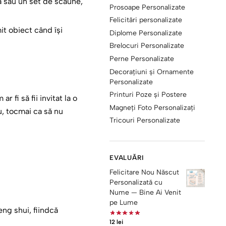
nă sau un set de scaune,
Prosoape Personalizate
Felicitări personalizate
it obiect când își
Diplome Personalizate
Brelocuri Personalizate
Perne Personalizate
Decorațiuni și Ornamente
Personalizate
Printuri Poze și Postere
 fi să fii invitat la o
Magneți Foto Personalizați
nu, tocmai ca să nu
Tricouri Personalizate
EVALUĂRI
Felicitare Nou Născut
Personalizată cu
Nume — Bine Ai Venit
pe Lume
eng shui, fiindcă
12
lei