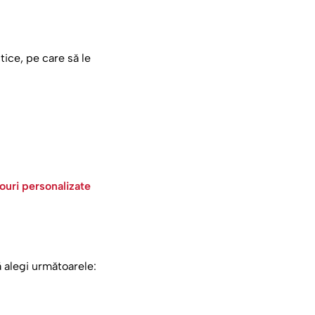
ice, pe care să le
ouri personalizate
ă alegi următoarele: