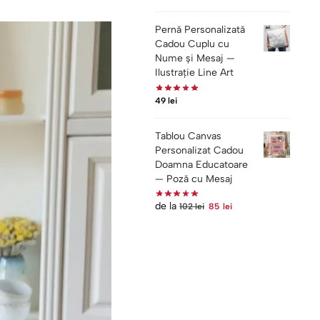
Pernă Personalizată
Cadou Cuplu cu
Nume și Mesaj —
Ilustrație Line Art
49
lei
Tablou Canvas
Personalizat Cadou
Doamna Educatoare
— Poză cu Mesaj
de la
102
lei
85
lei