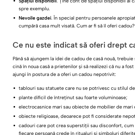
Spațiul disponibil
. Ține cont de spațiul disponibil al
spre exemplu.
Nevoile gazdei
. În special pentru persoanele apropia
cumpără casa mult visată. Cum ar fi să îl oferi cadou?
Ce nu este indicat să oferi drept 
Până să ajungem la idei de cadou de casă nouă, trebuie să 
cină în noua casă a prietenilor și să realizezi că nu a fos
ajungi în postura de a oferi un cadou nepotrivit:
tablouri sau statuete care nu se potrivesc cu stilul de
plante dificil de întreținut sau foarte voluminoase;
electrocasnice mari sau obiecte de mobilier de mari 
obiecte religioase, deoarece pot fi considerate nepot
cadouri care pot crea superstiții sau disconfort, cum 
fiecare persoană crede în ritualuri și simboluri diferit