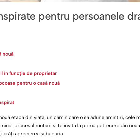
nspirate pentru persoanele dra
să nouă
l în funcție de proprietar
rocoase pentru o casă nouă
nspirat
ouă etapă din viață, un cămin care o să adune amintiri, cele m
rminat procesul mutării și te invită la prima petrecere din noua
 arăți aprecierea și bucuria.