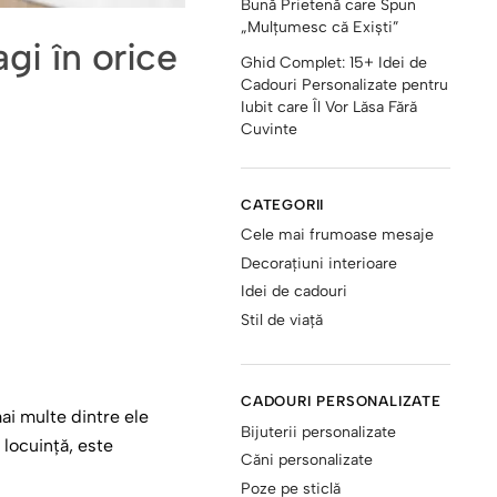
Bună Prietenă care Spun
„Mulțumesc că Exiști”
gi în orice
Ghid Complet: 15+ Idei de
Cadouri Personalizate pentru
Iubit care Îl Vor Lăsa Fără
Cuvinte
CATEGORII
Cele mai frumoase mesaje
Decorațiuni interioare
Idei de cadouri
Stil de viață
CADOURI PERSONALIZATE
ai multe dintre ele
Bijuterii personalizate
 locuință, este
Căni personalizate
Poze pe sticlă