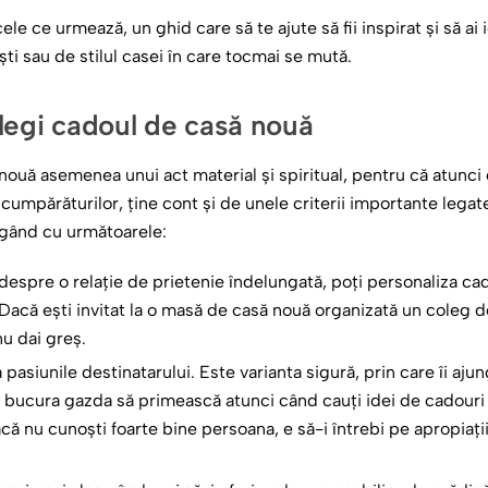
le ce urmează, un ghid care să te ajute să fii inspirat și să ai
ști sau de stilul casei în care tocmai se mută.
 alegi cadoul de casă nouă
nouă asemenea unui act material și spiritual, pentru că atunci 
umpărăturilor, ține cont și de unele criterii importante legate 
n gând cu următoarele:
despre o relație de prietenie îndelungată, poți personaliza cad
. Dacă ești invitat la o masă de casă nouă organizată un coleg
nu dai greș.
asiunile destinatarului. Este varianta sigură, prin care îi ajungi 
r bucura gazda să primească atunci când cauți idei de cadouri
acă nu cunoști foarte bine persoana, e să-i întrebi pe apropiați