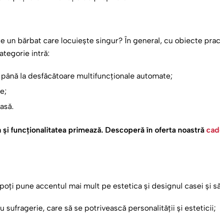
 un bărbat care locuiește singur? În general, cu obiecte pract
ategorie intră:
, până la desfăcătoare multifuncționale automate;
e;
asă.
a și funcționalitatea primează. Descoperă în oferta noastră
cad
 poți pune accentul mai mult pe estetica și designul casei și s
sufragerie, care să se potrivească personalității și esteticii;