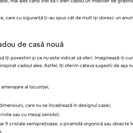
 casei, mai ales când vrei să-i oferi cadou un mobilier de grădi
te, care cu siguranță ți-au spus cât de mult își doresc un anum
cadou de casă nouă
îți povestim și ce nu este indicat să oferi. Imaginează-ți cum ar
t inspirat cadoul ales. Astfel, îți oferim câteva sugestii de așa 
 amenajare al locuinței;
dimensiuni, care nu se încadrează în designul casei;
rivite sau cu mesaj sensibil;
ar fi cristale semiprețioase, o piramidă orgonică sau obiecte f
e.