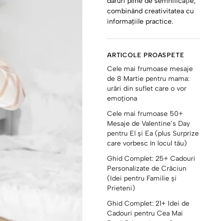
daruri pline de semnificație,
combinând creativitatea cu
informațiile practice.
ARTICOLE PROASPETE
Cele mai frumoase mesaje
de 8 Martie pentru mama:
urări din suflet care o vor
emoționa
Cele mai frumoase 50+
Mesaje de Valentine’s Day
pentru El și Ea (plus Surprize
care vorbesc în locul tău)
Ghid Complet: 25+ Cadouri
Personalizate de Crăciun
(Idei pentru Familie și
Prieteni)
Ghid Complet: 21+ Idei de
Cadouri pentru Cea Mai