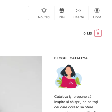
Noutăți
Idei
Oferte
Cont
Caută
0
LEI
0
BLOGUL CATALEYA
Cataleya își propune să
inspire și să sprijine pe toți
cei care doresc să ofere