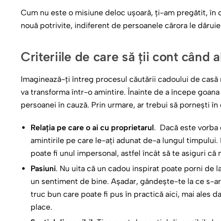
Cum nu este o misiune deloc ușoară, ți-am pregătit, în ce
nouă potrivite, indiferent de persoanele cărora le dăruie
Criteriile de care să ții cont când
Imaginează-ți întreg procesul căutării cadoului de casă 
va transforma într-o amintire. Înainte de a începe goana c
persoanei în cauză. Prin urmare, ar trebui să pornești î
Relația pe care o ai cu proprietarul
. Dacă este vorba 
amintirile pe care le-ați adunat de-a lungul timpului
poate fi unul impersonal, astfel încât să te asiguri că 
Pasiuni
. Nu uita că un cadou inspirat poate porni de la p
un sentiment de bine. Așadar, gândește-te la ce s-a
truc bun care poate fi pus în practică aici, mai ales d
place.