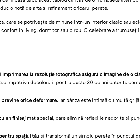
, aduc o notă de artă și rafinament oricărui perete.
ă, care se potrivește de minune într-un interior clasic sau ec
 confort în living, dormitor sau birou. O celebrare a frumuseți
i imprimarea la rezoluție fotografică asigură o imagine de o cl
jate împotriva decolorării pentru peste 30 de ani datorită cern
v previne orice deformare
, iar pânza este întinsă cu multă grij
 un finisaj mat special
, care elimină reflexiile nedorite și pun
entru spațiul tău
și transformă un simplu perete în punctul de 