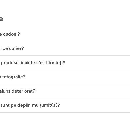
e
e cadoul?
in ce curier?
produsul înainte să-l trimiteți?
n fotografie?
ajuns deteriorat?
 sunt pe deplin mulțumit(ă)?