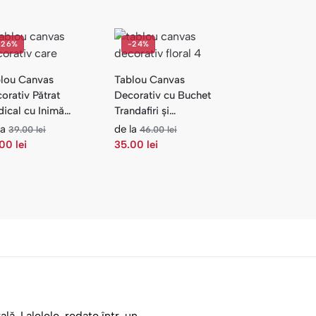
-26%
-24%
lou Canvas
Tablou Canvas
orativ Pătrat
Decorativ cu Buchet
ical cu Inimă
Trandafiri și
ie — Birou
Crizanteme — Flori
la
de la
39.00
lei
46.00
lei
.00
lei
35.00
lei
lă. Lalelele, redate într-un