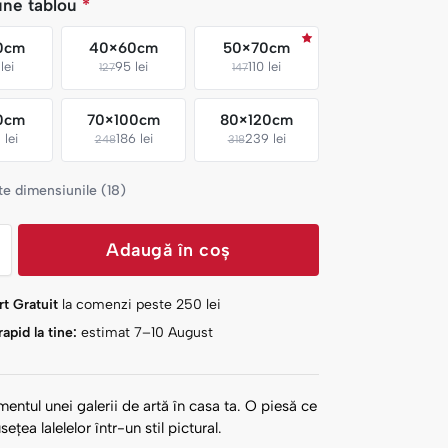
une tablou
*
0cm
40×60cm
50×70cm
lei
95 lei
110 lei
127
147
0cm
70×100cm
80×120cm
 lei
186 lei
239 lei
248
318
te dimensiunile (18)
Adaugă în coș
t Gratuit
la comenzi peste
250
lei
apid la tine:
estimat 7–10 August
entul unei galerii de artă în casa ta. O piesă ce
ețea lalelelor într-un stil pictural.