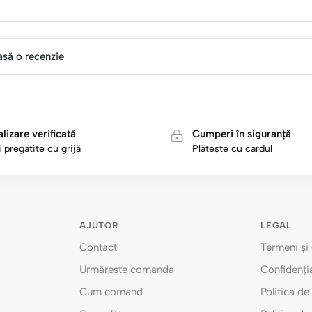
asă o recenzie
lizare verificată
Cumperi în siguranță
 pregătite cu grijă
Plătește cu cardul
AJUTOR
LEGAL
Contact
Termeni și 
Urmărește comanda
Confidenția
Cum comand
Politica d