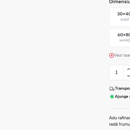
Dimensi
30×4
62 
82
60×8
142
189
Vezi toa
Transpor
Ajunge r
Adu rafinam
redă frumus