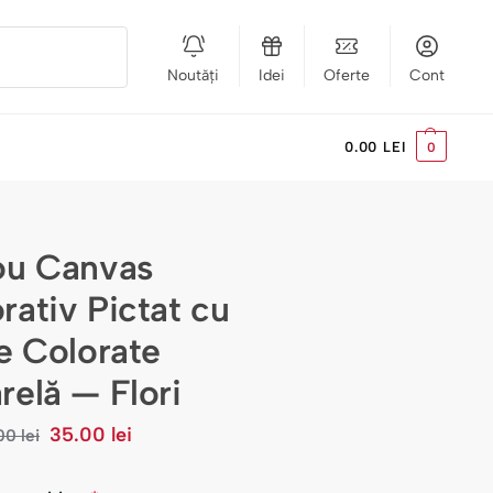
Noutăți
Idei
Oferte
Cont
Caută
0.00
LEI
0
ou Canvas
rativ Pictat cu
le Colorate
relă — Flori
35.00
lei
.00
lei