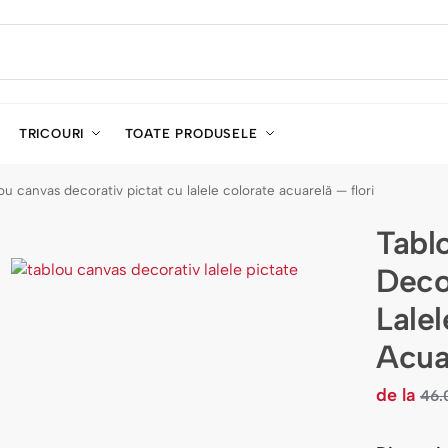
TRICOURI
TOATE PRODUSELE
ou canvas decorativ pictat cu lalele colorate acuarelă — flori
Tabl
Deco
Lale
Acua
de la
46