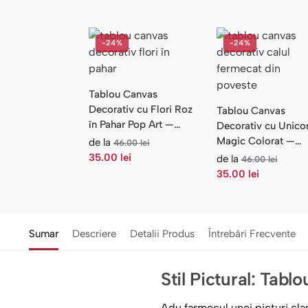
-24%
-24%
Tablou Canvas
Decorativ cu Flori Roz
Tablou Canvas
în Pahar Pop Art —
Decorativ cu Unico
Flori
Magic Colorat —
de la
46.00
lei
Camera Copilului
35.00
lei
de la
46.00
lei
35.00
lei
Sumar
Descriere
Detalii Produs
Întrebări Frecvente
Stil Pictural: Tabl
Adu farmecul unei picturi cla