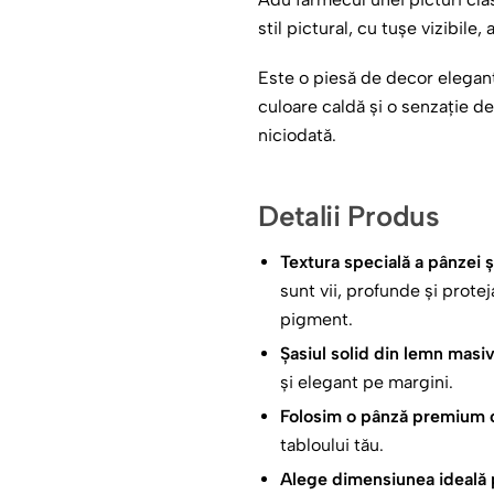
stil pictural, cu tușe vizibile
Este o piesă de decor elegant
culoare caldă și o senzație de
niciodată.
Detalii Produs
Textura specială a pânzei ș
sunt vii, profunde și prote
pigment.
Șasiul solid din lemn masi
și elegant pe margini.
Folosim o pânză premium cu
tabloului tău.
Alege dimensiunea ideală p