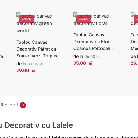
-26%
-24%
Tablou Canvas
Tab
Decorativ cu Flori
Dec
Tablou Canvas
Cosmos Portocalii
Med
Decorativ Pătrat cu
Apus — Dormitor
Roș
Frunze Verzi Tropicale
rn
de la
de 
46.00
lei
— Living
35.00
lei
29
de la
39.00
lei
29.00
lei
Recenzii
0
ou Decorativ cu Lalele
sice în casa ta cu acest tablou canvas de o frumusețe atempora