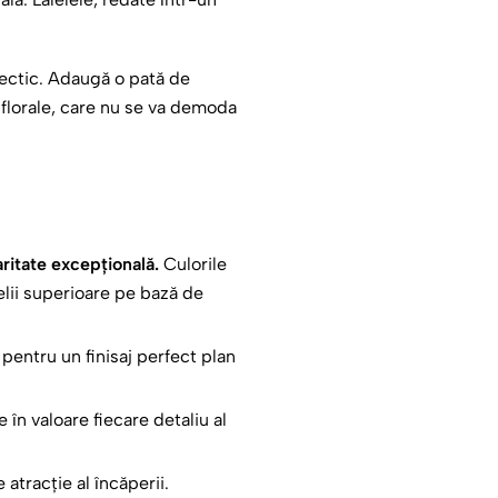
lectic. Adaugă o pată de
i florale, care nu se va demoda
aritate excepțională.
Culorile
elii superioare pe bază de
ă pentru un finisaj perfect plan
e în valoare fiecare detaliu al
atracție al încăperii.