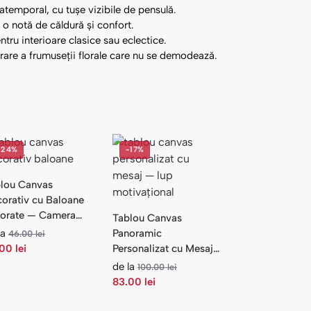
atemporal, cu tușe vizibile de pensulă.
o notă de căldură și confort.
ntru interioare clasice sau eclectice.
rare a frumuseții florale care nu se demodează.
-24%
-17%
lou Canvas
orativ cu Baloane
orate — Camera
Tablou Canvas
ilului
la
Panoramic
46.00
lei
.00
lei
Personalizat cu Mesaj
— Lup Motivațional
de la
100.00
lei
83.00
lei