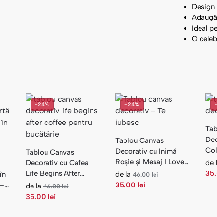
Design 
Adaugă 
Ideal pe
O celeb
-24%
-24%
Tab
Dec
Tablou Canvas
Col
Decorativ cu Inimă
Tablou Canvas
Cop
Roșie și Mesaj I Love
Decorativ cu Cafea
de 
You — Dormitor
Life Begins After
35
în
de la
46.00
lei
Coffee — Bucătărie
 —
35.00
lei
de la
46.00
lei
35.00
lei