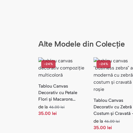
Alte Modele din Colecție
-24%
-24%
Tablou Canvas
Decorativ cu Petale
Flori și Macarons
Tablou Canvas
Pastel — Flori
de la
Decorativ cu Zebră 
46.00
lei
35.00
lei
Costum și Cravată
Birou
de la
46.00
lei
35.00
lei