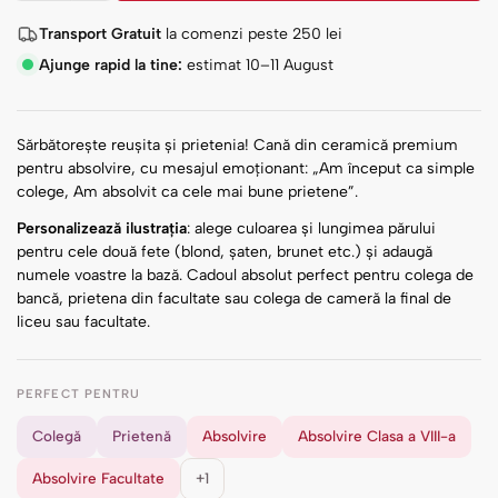
Transport Gratuit
la comenzi peste
250
lei
Ajunge rapid la tine:
estimat 10–11 August
Sărbătorește reușita și prietenia! Cană din ceramică premium
pentru absolvire, cu mesajul emoționant: „Am început ca simple
colege, Am absolvit ca cele mai bune prietene”.
Personalizează ilustrația
: alege culoarea și lungimea părului
pentru cele două fete (blond, șaten, brunet etc.) și adaugă
numele voastre la bază. Cadoul absolut perfect pentru colega de
bancă, prietena din facultate sau colega de cameră la final de
liceu sau facultate.
PERFECT PENTRU
Colegă
Prietenă
Absolvire
Absolvire Clasa a VIII-a
Absolvire Facultate
+1