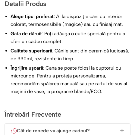
Detalii Produs
ilustrație elegantă și un mesaj de suflet:
Alege tipul preferat
: Ai la dispoziție căni cu interior
Prietenia în Prim-Plan:
Ilustrația prezintă două fete
colorat, termosensibile (magice) sau cu finisaj mat.
privite din spate, purtând mândre tocile de absolvire
Gata de dăruit
: Poți adăuga o cutie specială pentru a
și robele cu umerii goi, stând umăr la umăr în fața unui
oferi un cadou complet.
nou început.
Calitate superioară
: Cănile sunt din ceramică lucioasă,
Personalizare Completă (Alege Părul):
Tu ești
de 330ml, rezistente în timp.
regizorul! Poți personaliza ilustrația alegând
culoarea
și lungimea părului
pentru ambele fete (ex: o fată
Îngrijire ușoară
: Cana se poate folosi la cuptorul cu
blondă și una șatenă, sau ambele brunete), astfel încât
microunde. Pentru a proteja personalizarea,
să semene perfect cu voi.
recomandăm spălarea manuală sau pe raftul de sus al
mașinii de vase, la programe blânde/ECO.
Numele Voastre:
La baza cănii vom adăuga
numele
voastre
(ex: Mihaela și Cătălina, sau Sephora și
Vanessa) cu un font elegant, elegant și curat.
Întrebări Frecvente
Cuvinte Care Rămân Peste Ani
Cât de repede va ajunge cadoul?
Deasupra ilustrației, tronează mesajul care rezumă