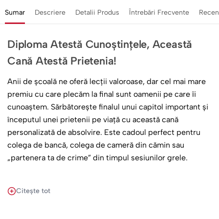
Sumar
Descriere
Detalii Produs
Întrebări Frecvente
Recen
Diploma Atestă Cunoștințele, Această
Cană Atestă Prietenia!
Anii de școală ne oferă lecții valoroase, dar cel mai mare
premiu cu care plecăm la final sunt oamenii pe care îi
cunoaștem. Sărbătorește finalul unui capitol important și
începutul unei prietenii pe viață cu această cană
personalizată de absolvire. Este cadoul perfect pentru
colega de bancă, colega de cameră din cămin sau
„partenera ta de crime” din timpul sesiunilor grele.
Un Design Emoționant, Creat Special pentru
Citește tot
Voi Două
Grafica surprinde perfect spiritul absolvirii printr-o