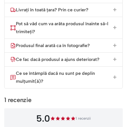
perfect anii petrecuți împreună, scris cu o caligrafie
Livrați în toată țara? Prin ce curier?
modernă:
Pot să văd cum va arăta produsul înainte să-l
„Am început ca simple colege, Am
trimiteți?
absolvit ca cele mai bune prietene.”
Produsul final arată ca în fotografie?
Amintirea Dimineților de După Sesiune
Ce fac dacă produsul a ajuns deteriorat?
Realizată din ceramică albă premium, cu finisaj lucios de
înaltă calitate, cana va fi martora multor cafele savurate
Ce se întâmplă dacă nu sunt pe deplin
împreună, chiar și atunci când drumurile voastre se vor
mulțumit(ă)?
despărți profesional. Este rezistentă și durabilă, exact ca
legătura voastră!
1 recenzie
5.0
1 recenzii