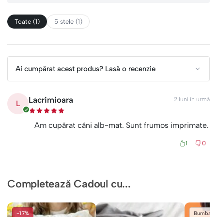
Toate (1)
5 stele (1)
Ai cumpărat acest produs? Lasă o recenzie
Lacrimioara
2 luni în urmă
L
Am cupărat căni alb-mat. Sunt frumos imprimate.
1
0
Completează Cadoul cu...
-17%
Bumbac