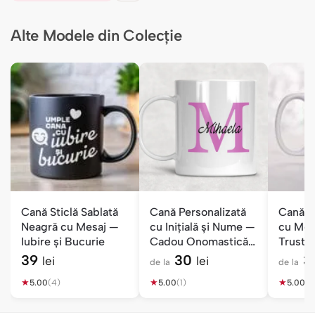
Alte Modele din Colecție
Cană Sticlă Sablată
Cană Personalizată
Cană P
Neagră cu Mesaj —
cu Inițială și Nume —
cu Mes
Iubire și Bucurie
Cadou Onomastică
Trust M
Mihaela
Doctor
39
30
3
lei
lei
de la
de la
★
★
★
5.00
(4)
5.00
(1)
5.00
(1)