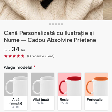
Cană Personalizată cu Ilustrație și
Nume — Cadou Absolvire Prietene
34
lei
de la
(O recenzie client)
Alege modelul
*
Albă
Albă (mat)
Roșie
Portocalie
(simplă)
39 lei
35 lei
35 lei
30 lei