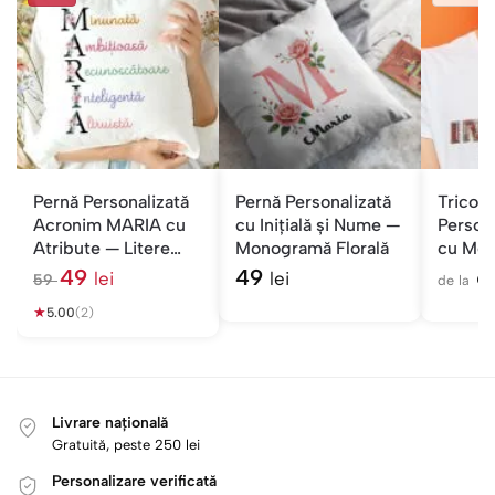
Pernă Personalizată
Pernă Personalizată
Tricou
Acronim MARIA cu
cu Inițială și Nume —
Persona
Atribute — Litere
Monogramă Florală
cu Mes
Florale
Inginer
49
49
6
lei
lei
59
de la
l
★
e
5.00
(2)
i
Livrare națională
Gratuită, peste 250 lei
Personalizare verificată