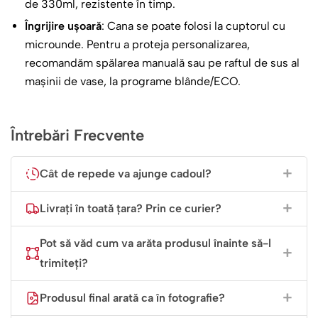
de 330ml, rezistente în timp.
o declarație de recunoștință, o îmbrățișare caldă și o
amintire prețioasă. Alege să-i oferi un cadou din suflet, o
Îngrijire ușoară
: Cana se poate folosi la cuptorul cu
cană personalizată cu atribute și nume, pentru un cadru
microunde. Pentru a proteja personalizarea,
didactic de neuitat!
recomandăm spălarea manuală sau pe raftul de sus al
mașinii de vase, la programe blânde/ECO.
Întrebări Frecvente
Cât de repede va ajunge cadoul?
Livrați în toată țara? Prin ce curier?
Pot să văd cum va arăta produsul înainte să-l
trimiteți?
Produsul final arată ca în fotografie?