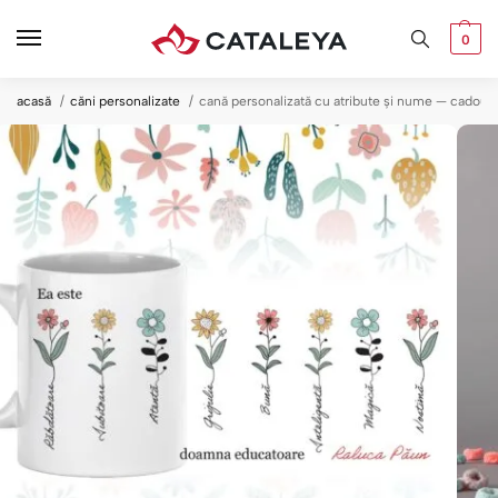
0
acasă
căni personalizate
cană personalizată cu atribute și nume — cadou c