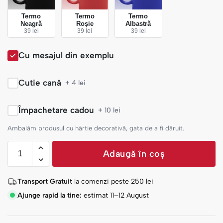
Termo
Termo
Termo
Neagră
Roșie
Albastră
39 lei
39 lei
39 lei
Cu mesajul din exemplu
Cutie cană
+ 4 lei
Împachetare cadou
+ 10 lei
Ambalăm produsul cu hârtie decorativă, gata de a fi dăruit.
Adaugă în coș
Transport Gratuit
la comenzi peste
250
lei
Ajunge rapid la tine:
estimat 11–12 August