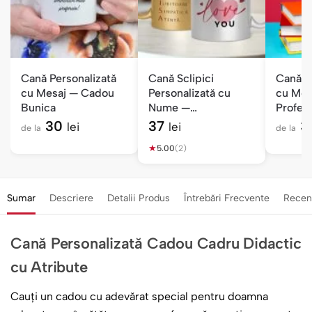
Cană Personalizată
Cană Sclipici
Cană P
cu Mesaj — Cadou
Personalizată cu
cu Mes
Bunica
Nume —
Profes
Semnificația
30
37
3
lei
lei
de la
de la
Numelui
★
5.00
(2)
Sumar
Descriere
Detalii Produs
Întrebări Frecvente
Recen
Cană Personalizată Cadou Cadru Didactic
cu Atribute
Cauți un cadou cu adevărat special pentru doamna