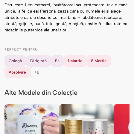
Dăruiește-i educatoarei, învățătoarei sau profesoarei tale o cană
unică, la fel ca ea! Personalizează cana cu numele ei și alege
atributele care o descriu cel mai bine – răbdătoare, iubitoare,
atentă, grijulie, bună, inteligentă, magică, nostimă – ilustrate ca
rădăcinile puternice ale unei flori.
PERFECT PENTRU
Colegă
Dirigintă
Ea
1 Martie
8 Martie
Absolvire
+8
Alte Modele din Colecție