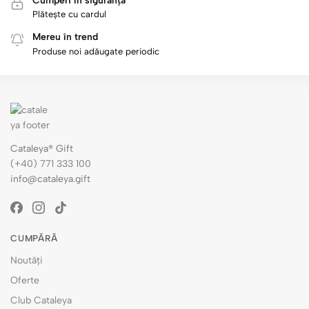
Cumperi în siguranță
Plătește cu cardul
Mereu în trend
Produse noi adăugate periodic
Cataleya® Gift
(+40) 771 333 100
info@cataleya.gift
CUMPĂRĂ
Noutăți
Oferte
Club Cataleya