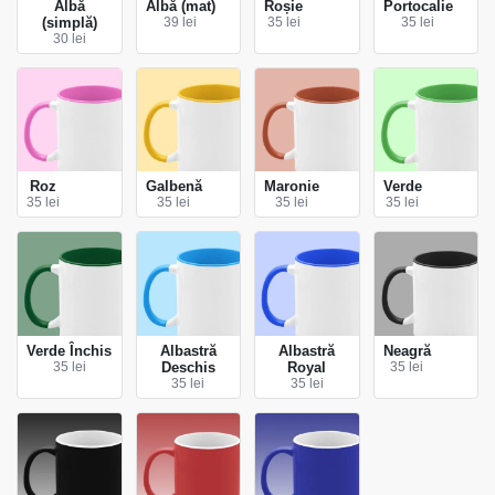
Albă
Albă (mat)
Roșie
Portocalie
(simplă)
39 lei
35 lei
35 lei
30 lei
Roz
Galbenă
Maronie
Verde
35 lei
35 lei
35 lei
35 lei
Verde Închis
Albastră
Albastră
Neagră
35 lei
Deschis
Royal
35 lei
35 lei
35 lei