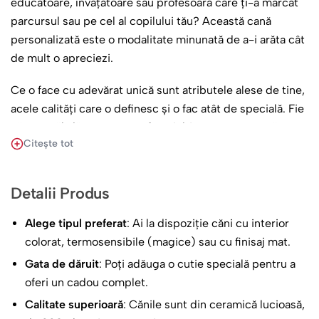
educatoare, învățătoare sau profesoară care ți-a marcat
parcursul sau pe cel al copilului tău? Această cană
personalizată este o modalitate minunată de a-i arăta cât
de mult o apreciezi.
Ce o face cu adevărat unică sunt atributele alese de tine,
acele calități care o definesc și o fac atât de specială. Fie
că este răbdătoare ca un sfânt, iubitoare ca o mamă,
Citește tot
atentă la fiecare detaliu, grijulie cu fiecare suflet, bună și
blândă, inteligentă și inspirată, magică în felul ei de a
preda sau nostimă și plină de viață, poți alege cuvintele
Detalii Produs
care o reprezintă. Aceste atribute sunt elegant ilustrate
ca rădăcinile puternice și hrănitoare ale unei flori,
Alege tipul preferat
: Ai la dispoziție căni cu interior
simbolizând fundația solidă pe care o oferă elevilor săi.
colorat, termosensibile (magice) sau cu finisaj mat.
Gata de dăruit
: Poți adăuga o cutie specială pentru a
De fiecare dată când își va savura cafeaua sau ceaiul din
oferi un cadou complet.
această cană, își va aminti de tine și de impactul pozitiv
Calitate superioară
: Cănile sunt din ceramică lucioasă,
pe care l-a avut. Este mai mult decât o simplă cană; este