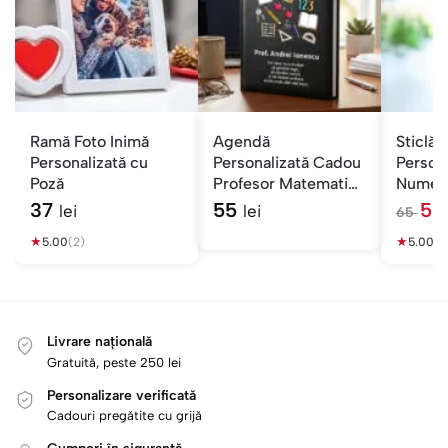
Ramă Foto Inimă
Agendă
Sticlă 
Personalizată cu
Personalizată Cadou
Persona
Poză
Profesor Matematică
Nume și
cu Nume și Mesaj
37
55
5
lei
lei
65
l
★
★
e
5.00
(2)
5.00
(2
i
Livrare națională
Gratuită, peste 250 lei
Personalizare verificată
Cadouri pregătite cu grijă