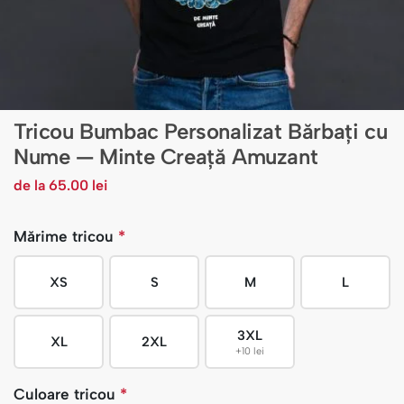
Tricou Bumbac Personalizat Bărbați cu
Nume — Minte Creață Amuzant
de la
65.00
lei
Mărime tricou
*
XS
S
M
L
3XL
XL
2XL
+10 lei
Culoare tricou
*