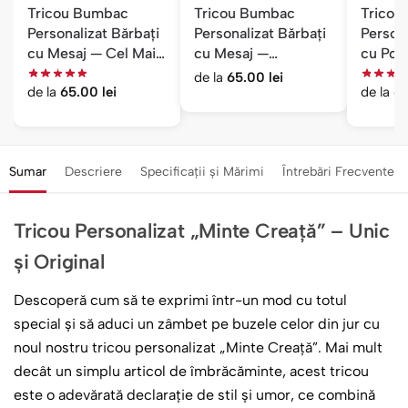
Tricou Bumbac
Tricou Bumbac
Tricou
Personalizat Bărbați
Personalizat Bărbați
Persona
cu Mesaj — Cel Mai
cu Mesaj —
cu Poz
Bun Antrenor
Ctrl+Alt+Del
Cadou 
de la
65.00
lei
de la
65.00
lei
de la
6
Amuzant
Sumar
Descriere
Specificații și Mărimi
Întrebări Frecvente
Tricou Personalizat „Minte Creață” – Unic
și Original
Descoperă cum să te exprimi într-un mod cu totul
special și să aduci un zâmbet pe buzele celor din jur cu
noul nostru tricou personalizat „Minte Creață”. Mai mult
decât un simplu articol de îmbrăcăminte, acest tricou
este o adevărată declarație de stil și umor, ce combină