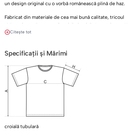
un design original cu o vorbă românească plină de haz.
Fabricat din materiale de cea mai bună calitate, tricoul
„Minte Creață” este confortabil, durabil și ușor de îngrijit,
Citește tot
rămânând la fel de vibrant și expresiv chiar și după multe
spălări. Este cadoul ideal pentru prietenul care își
întâmpină fiecare zi cu un zâmbet sau chiar pentru tine,
Specificații și Mărimi
ca o reamintire că a rămâne mereu creativ și optimist
este o alegere de stil de viață.
Îmbogățește-ți Stilul cu Creativitate
Îmbrățișează-ți unicitatea și exprimă-ți personalitatea
într-un mod neconvențional cu tricoul „Minte Creață”.
Pune-l în coșul de cumpărături azi și pregătește-te să
aduci o notă de culoare și veselie în garderoba ta!
croială tubulară