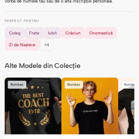
vorba de numele tău sau de o altă inscripție personală.
PERFECT PENTRU
Coleg
Frate
Iubit
Crăciun
Onomastică
Zi de Naștere
+4
Alte Modele din Colecție
Bumbac
Bumbac
Bumbac