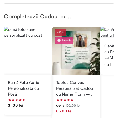
Completează Cadoul cu...
-17%
Favorit
Cană P
cu Poz
La Mulț
de la
3
Ramă Foto Aurie
Tablou Canvas
Personalizată cu
Personalizat Cadou
Poză
cu Nume Florin —
Acrostih cu Poză
31.00
lei
de la
102.00
lei
85.00
lei