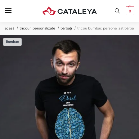
0
acasă
tricouri personalizate
bărbați
tricou bumbac personalizat bărbați
Bumbac