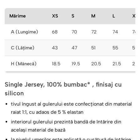
Mărime
XS
S
M
L
XL
A (Lungime)
68
70
72
74
76
C (Lățime)
43
47
51
55
59
H (Mânecă)
18.5
19.5
20.5
21.5
22.
Single Jersey, 100% bumbac* , finisaj cu
silicon
tivul îngust al gulerului este confecționat din material
raiat 1:1, cu adaos de 5 % elastan
interiorul gulerului prezintă bandă de întărire din
același material de bază
la nivelul umerilor este aplicată o cusătură de întărire