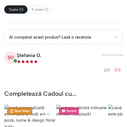
Toate (1)
5 stele (1)
Ai cumpărat acest produs? Lasă o recenzie
Ștefania G.
3 luni în urmă
ȘG
0
0
Completează Cadoul cu...
Best Seller
Favorit