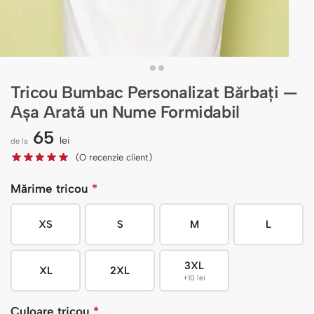
Tricou Bumbac Personalizat Bărbați —
Așa Arată un Nume Formidabil
65
lei
de la
(O recenzie client)
Mărime tricou
*
XS
S
M
L
3XL
XL
2XL
+10 lei
Culoare tricou
*