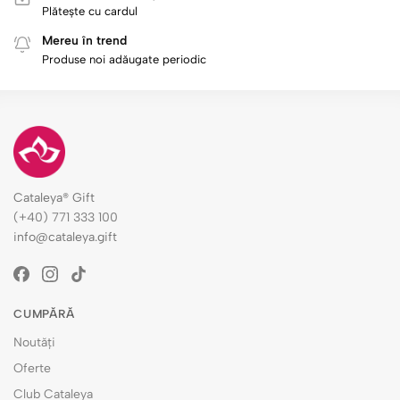
Plătește cu cardul
Mereu în trend
Produse noi adăugate periodic
Cataleya® Gift
(+40) 771 333 100
info@cataleya.gift
CUMPĂRĂ
Noutăți
Oferte
Club Cataleya