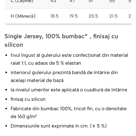
C (Lățime)
43
47
51
55
59
H (Mânecă)
18.5
19.5
20.5
21.5
22.
Single Jersey, 100% bumbac* , finisaj cu
silicon
tivul îngust al gulerului este confecționat din material
raiat 1:1, cu adaos de 5 % elastan
interiorul gulerului prezintă bandă de întărire din
același material de bază
la nivelul umerilor este aplicată o cusătură de întărire
finisaj cu silicon
Fabricate din bumbac 100%, tricot fin, cu o densitate
de 160 g/m²
Dimensiunile sunt exprimate în cm. (± 5 %)