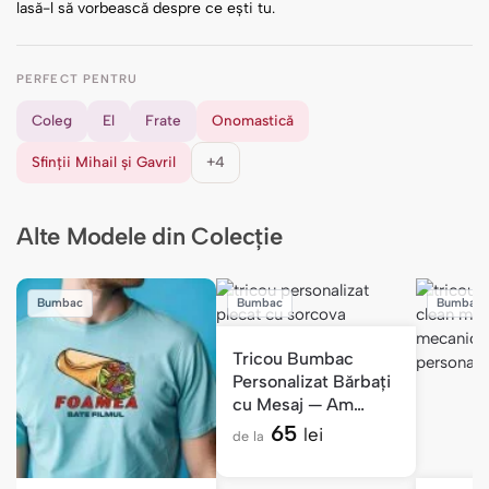
lasă-l să vorbească despre ce ești tu.
PERFECT PENTRU
Coleg
El
Frate
Onomastică
Sfinții Mihail și Gavril
+4
Alte Modele din Colecție
Bumbac
Bumbac
Bumbac
Tricou Bumbac
Personalizat Bărbați
cu Mesaj — Am
Plecat cu Sorcova
65
lei
de la