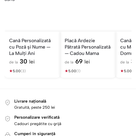
Cană Personalizată
Placă Ardezie
Cană P
cu Poză și Nume —
Pătrată Personalizată
cu Mes
La Mulți Ani
— Cadou Mama
Domnul
Păstor
30
69
3
lei
lei
de la
de la
de la
★
★
★
5.00
(3)
5.00
(1)
5.00
(1)
Livrare națională
Gratuită, peste 250 lei
Personalizare verificată
Cadouri pregătite cu grijă
Cumperi în siguranță