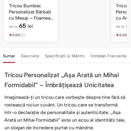
Tricou Bumbac
Tricou
Personalizat Bărbați
Persona
cu Mesaj — Foamea
cu An 
Bate Filmul
Mecani
65
6
lei
de la
de la
★
★
5.00
(2)
5.00
(1)
Sumar
Descriere
Specificații și Mărimi
Întrebări Frecvente
Tricou Personalizat „Așa Arată un Mihai
Formidabil” – Îmbrățișează Unicitatea
Imaginează-ți un tricou care vorbește despre tine fără să
rostească niciun cuvânt. Un tricou care se transformă
într-o declarație de personalitate și autenticitate. „Așa
Arată un Mihai Formidabil” este un ecou al identității tale,
un slogan de încredere purtat cu mândrie.