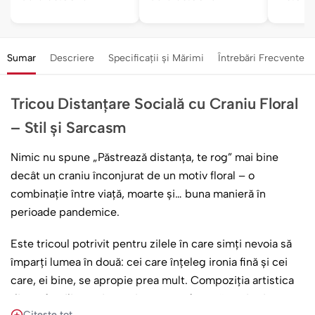
Sumar
Descriere
Specificații și Mărimi
Întrebări Frecvente
Tricou Distanțare Socială cu Craniu Floral
– Stil și Sarcasm
Nimic nu spune „Păstrează distanța, te rog” mai bine
decât un craniu înconjurat de un motiv floral – o
combinație între viață, moarte și… buna manieră în
perioade pandemice.
Este tricoul potrivit pentru zilele în care simți nevoia să
împarți lumea în două: cei care înțeleg ironia fină și cei
care, ei bine, se apropie prea mult. Compoziția artistica
dintre fragilitate și eternitate te va face să te simți ca un
Citește tot