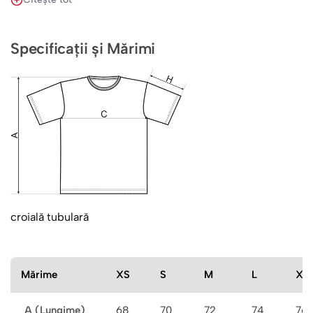
festival ambulant de artă, care sărbătorește atât
frumusețea vieții, cât și necesitatea spațiului personal în
doze generoase.
Specificații și Mărimi
Poartă Tricoul Imprimat Expert în Distanțare Socială și
transformă fiecare ieșire în public într-o declarație de stil
isteț și, să fim sinceri, incredibil de practic. Să nu mai
vorbim că este accesoriul perfect pentru zilele în care
lumea insistă să citească mesajul de pe tricou, în loc să
privească în propriul telefon.
Ce mod sublim de a combina sarcasmul, estetica și un
pic de distanțare socială într-un singur outfit, nu-i așa?
croială tubulară
Mărime
XS
S
M
L
XL
A (Lungime)
68
70
72
74
76