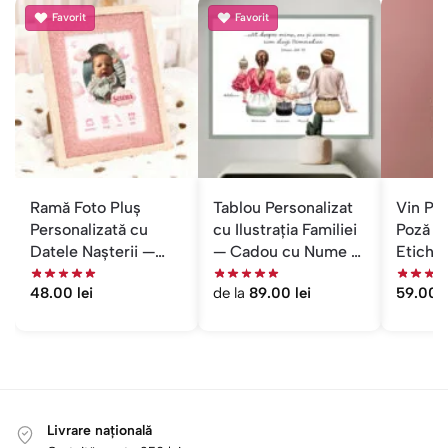
Favorit
Favorit
Ramă Foto Pluș
Tablou Personalizat
Vin Per
Personalizată cu
cu Ilustrația Familiei
Poză M
Datele Nașterii —
— Cadou cu Nume și
Etiche
Cadou Botez
Mesaj
48.00
lei
de la
89.00
lei
59.00
l
Livrare națională