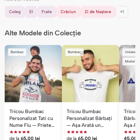
Coleg
El
Frate
Crăciun
Zi de Naștere
+1
Alte Modele din Colecție
Bumbac
Bumbac
Unisex
Modal
Tricou Bumbac
Tricou Bumbac
Tricou 
Personalizat Tati cu
Personalizat Bărbați
Bărbaț
Nume Fiu — Prieteni
— Așa Arată un
Așa Ar
pe Viață
Nume Formidabil
Extrao
de la
65.00
lei
de la
65.00
lei
45.00