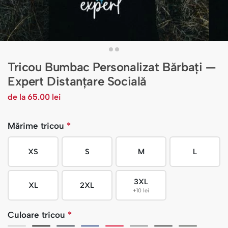
Tricou Bumbac Personalizat Bărbați —
Expert Distanțare Socială
de la
65.00
lei
Mărime tricou
*
XS
S
M
L
3XL
XL
2XL
+10 lei
Culoare tricou
*