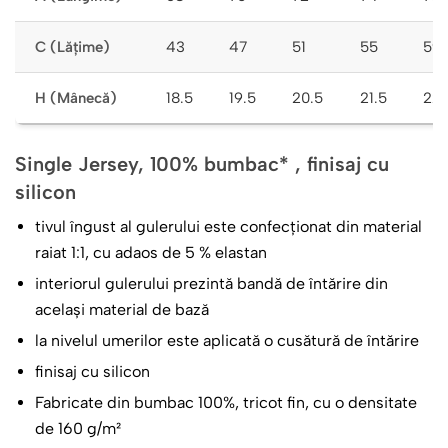
C (Lățime)
43
47
51
55
59
H (Mânecă)
18.5
19.5
20.5
21.5
22.
Single Jersey, 100% bumbac* , finisaj cu
silicon
tivul îngust al gulerului este confecționat din material
raiat 1:1, cu adaos de 5 % elastan
interiorul gulerului prezintă bandă de întărire din
același material de bază
la nivelul umerilor este aplicată o cusătură de întărire
finisaj cu silicon
Fabricate din bumbac 100%, tricot fin, cu o densitate
de 160 g/m²