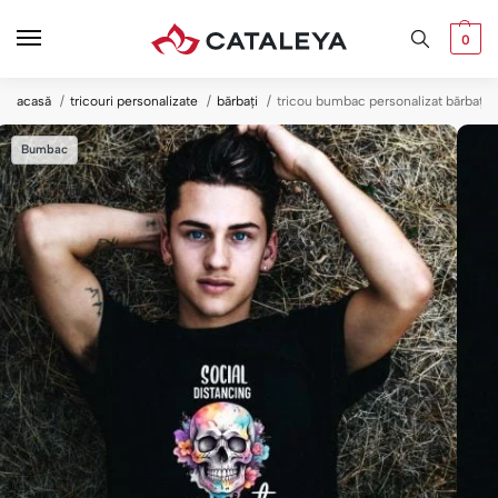
0
acasă
tricouri personalizate
bărbați
tricou bumbac personalizat bărbați —
Bumbac