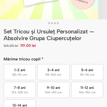
Set Tricou și Ursuleț Personalizat —
Absolvire Grupa Ciupercuțelor
119.00
lei
124.00
lei
Mărime tricou copil
*
1-2 ani
3-4 ani
5-6 ani
80-92 cm
98-104 cm
110-116 cm
7-8 ani
9-10 ani
11-12 ani
122-128 cm
134-140 cm
146-152 cm
13-14 ani