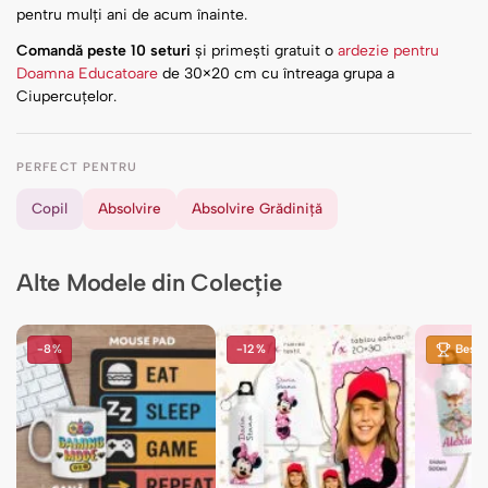
pentru mulți ani de acum înainte.
Comandă peste 10 seturi
și primești gratuit o
ardezie pentru
Doamna Educatoare
de 30×20 cm cu întreaga grupa a
Ciupercuțelor.
PERFECT PENTRU
Copil
Absolvire
Absolvire Grădiniță
Alte Modele din Colecție
-8%
-12%
Best S