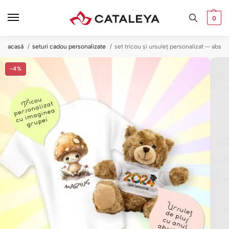
0
acasă
seturi cadou personalizate
set tricou și ursuleț personalizat — absol
-4%