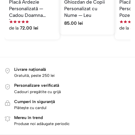
Placă Ardezie
Ghiozdan de Copii
Placă 
Personalizată —
Personalizat cu
Persona
Cadou Doamna
Nume — Leu
Poze C
Îngrijitoare
Educat
85.00
lei
de la
72.00
lei
de la
8
Livrare națională
Gratuită, peste 250 lei
Personalizare verificată
Cadouri pregătite cu grijă
Cumperi în siguranță
Plătește cu cardul
Mereu în trend
Produse noi adăugate periodic