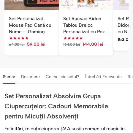
Set Personalizat
Set Rucsac Bidon
Set Ru
Mouse Pad Cană cu
Tablou Breloc
Bidon 
Nume — Gaming
Personalizat cu Poză
cu Num
Mode On
și Nume — Fete
153.00
59.00
lei
144.00
lei
64.00
lei
164.00
lei
Sumar
Descriere
Ce include setul?
Întrebări Frecvente
Re
Set Personalizat Absolvire Grupa
Ciupercuțelor: Cadouri Memorabile
pentru Micuții Absolvenți
Felicitări, micuța ciupercuță! A sosit momentul magic în