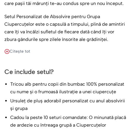
care pașii tăi mărunți te-au condus spre un nou început.
Setul Personalizat de Absolvire pentru Grupa
Ciupercuțelor este o capsulă a timpului, plină de amintiri
care îți va încălzi sufletul de fiecare dată când îți vor
zbura gândurile spre zilele însorite ale grădiniței.
Citește tot
Cu dragoste și grijă am alcătuit acest set pentru a
celebra un moment definitoriu în viața micului tău
explorator. Fiecare piesă este gândită și creată
Ce include setul?
personalizat, reflectând parcursul unic al grupei
Ciupercuțelor. Imaginează-ți bucuria care va răsări din
Tricou alb pentru copii din bumbac 100% personalizat
spatele ochișorilor strălucitori când își va descoperi
cu nume și o frumoasă ilustrație a unei ciupercuțe
numele scris cu fonturi joviale pe tricoul cu ciupercuță.
Ursuleț de pluș adorabil personalizat cu anul absolvirii
și grupa
Îți promitem că vom păstra mereu promisiunea de a crea
Cadou la peste 10 seturi comandate: O minunată placă
emoții autentice și amintiri de neșters.
de ardezie cu întreaga grupă a Ciupercuțelor