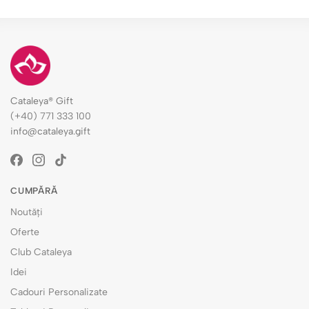
Cataleya® Gift
(+40) 771 333 100
info@cataleya.gift
CUMPĂRĂ
Noutăți
Oferte
Club Cataleya
Idei
Cadouri Personalizate