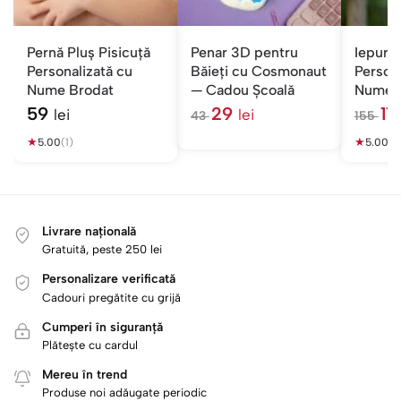
Pernă Pluș Pisicuță
Penar 3D pentru
Iepuraș
Personalizată cu
Băieți cu Cosmonaut
Persona
Nume Brodat
— Cadou Școală
Nume 
Copii
59
29
11
lei
lei
43
155
l
l
★
e
★
e
5.00
(1)
5.00
(2
i
i
Livrare națională
Gratuită, peste 250 lei
Personalizare verificată
Cadouri pregătite cu grijă
Cumperi în siguranță
Plătește cu cardul
Mereu în trend
Produse noi adăugate periodic