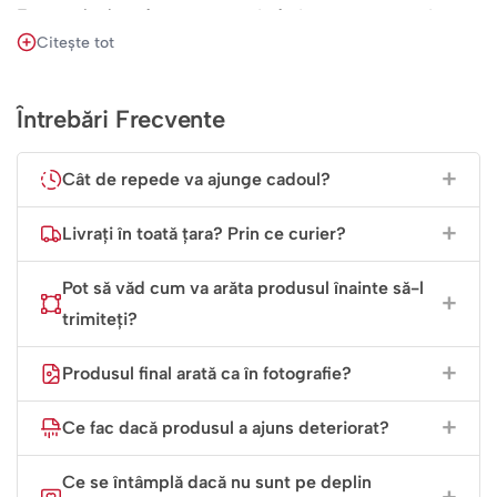
Este cadoul perfect pentru a-i oferi tot ce are nevoie
Citește tot
într-un singur pachet, asigurându-te că fiecare obiect
este unic și ușor de recunoscut. Toate produsele sunt de
calitate, gândite pentru a rezista la energia și
Întrebări Frecvente
entuziasmul unui băiat.
Cât de repede va ajunge cadoul?
Este surpriza ideală pentru o zi de naștere sau pentru a-l
echipa corespunzător pentru un nou an plin de provocări
Livrați în toată țara? Prin ce curier?
și descoperiri.
Pot să văd cum va arăta produsul înainte să-l
trimiteți?
Produsul final arată ca în fotografie?
Ce fac dacă produsul a ajuns deteriorat?
Ce se întâmplă dacă nu sunt pe deplin