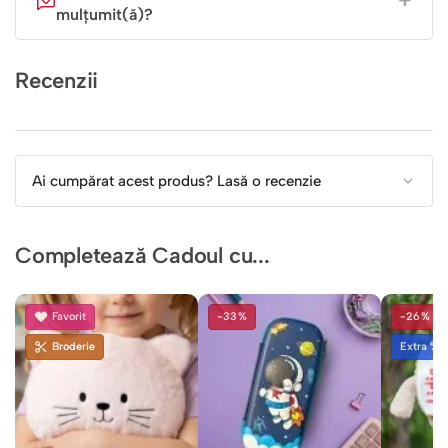
mulțumit(ă)?
Recenzii
Ai cumpărat acest produs? Lasă o recenzie
Completează Cadoul cu...
Favorit
-33%
-26%
Broderie
Extra %