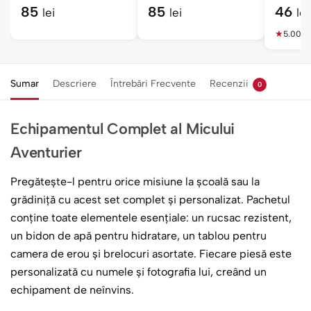
Nume Brodat
85
85
46
lei
lei
lei
★
5.00
(1)
Sumar
Descriere
Întrebări Frecvente
Recenzii
0
Echipamentul Complet al Micului
Aventurier
Pregătește-l pentru orice misiune la școală sau la
grădiniță cu acest set complet și personalizat. Pachetul
conține toate elementele esențiale: un rucsac rezistent,
un bidon de apă pentru hidratare, un tablou pentru
camera de erou și brelocuri asortate. Fiecare piesă este
personalizată cu numele și fotografia lui, creând un
echipament de neînvins.