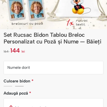
Set Rucsac Bidon Tablou Breloc
Personalizat cu Poză și Nume — Băieți
144
164
lei
l
e
i
Numele dorit
Culoare bidon
*
Adaugă poză
*