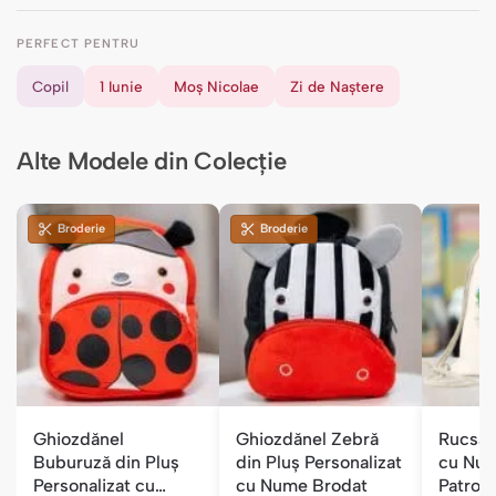
PERFECT PENTRU
Copil
1 Iunie
Moș Nicolae
Zi de Naștere
Alte Modele din Colecție
Broderie
Broderie
Ghiozdănel
Ghiozdănel Zebră
Rucsac
Buburuză din Pluș
din Pluș Personalizat
cu Num
Personalizat cu
cu Nume Brodat
Patrol