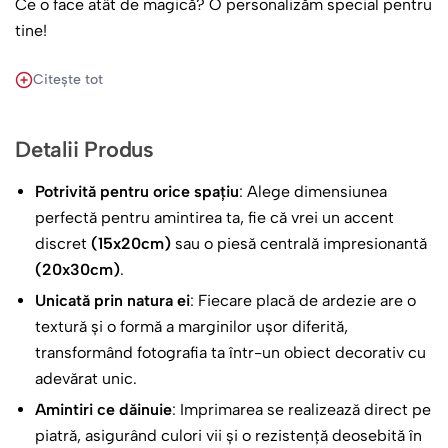
Ce o face atât de magică? O personalizăm special pentru
tine!
Cu zâmbetele tale: Alegem împreună două dintre cele
Citește tot
mai drăgălașe poze cu tine. Poate una de la serbare, unde
ai fost prinț sau zână, și încă una din timpul jocurilor
Detalii Produs
preferate. Le vom așeza cu multă grijă pe această piatră
fină și elegantă.
Potrivită pentru orice spațiu
: Alege dimensiunea
Cu felicitări din inimă: Vom scrie mare „Felicitări pentru
perfectă pentru amintirea ta, fie că vrei un accent
Absolvire!” ca să știe toată lumea ce prichindel grozav
discret
(15x20cm)
sau o piesă centrală impresionantă
ești.
(20x30cm)
.
Cu o urare de suflet: Am pregătit și câteva cuvinte care
Unicată prin natura ei
: Fiecare placă de ardezie are o
să-ți poarte noroc în noua ta călătorie:
textură și o formă a marginilor ușor diferită,
transformând fotografia ta într-un obiect decorativ cu
Astăzi Grădinița îți face cu mâna 👋 și îți
adevărat unic.
urează o călătorie magică spre marea
Amintiri ce dăinuie
: Imprimarea se realizează direct pe
lume a învățăturii! 🎒 Să ai un drum plin
piatră, asigurând culori vii și o rezistență deosebită în