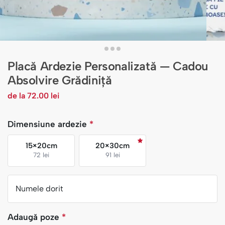
Placă Ardezie Personalizată — Cadou
Absolvire Grădiniță
de la
72.00
lei
Dimensiune ardezie
*
15×20cm
20×30cm
72 lei
91 lei
Numele dorit
Adaugă poze
*