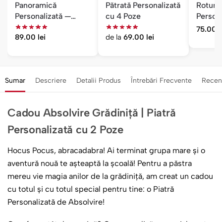
Panoramică
Pătrată Personalizată
Rotund
Personalizată —
cu 4 Poze
Persona
Cadou pentru El
Poză
75.00
l
89.00
lei
de la
69.00
lei
Sumar
Descriere
Detalii Produs
Întrebări Frecvente
Recen
Cadou Absolvire Grădiniță | Piatră
Personalizată cu 2 Poze
Hocus Pocus, abracadabra! Ai terminat grupa mare și o
aventură nouă te așteaptă la școală! Pentru a păstra
mereu vie magia anilor de la grădiniță, am creat un cadou
cu totul și cu totul special pentru tine: o Piatră
Personalizată de Absolvire!