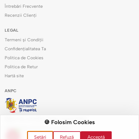
Întrebări Frecvente
Recenzii Clienți
LEGAL
Termeni și Condiții
Confidențialitatea Ta
Politica de Cookies
Politica de Retur
Hartă site
ANPC
Măsuri de remediere pentru consumatori
🍪 Folosim Cookies
Soluționarea alternativă a litigiilor
Setări
Refuză
Acceptă