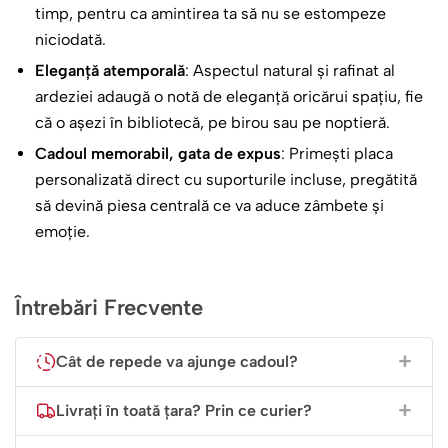
de zâmbete și joacă 😄 și fiecare zi să fie
timp, pentru ca amintirea ta să nu se estompeze
o petrecere cu amintiri frumoase! ✨
niciodată.
Eleganță atemporală
: Aspectul natural și rafinat al
Această piatră este o bucățică din povestea ta, o amintire
ardeziei adaugă o notă de eleganță oricărui spațiu, fie
pe care o poți păstra pe birou sau în camera ta. Îți va
că o așezi în bibliotecă, pe birou sau pe noptieră.
aduce mereu aminte de prietenii de la grădiniță, de
Cadoul memorabil, gata de expus
: Primești placa
jocurile din curte și de doamna educatoare care te-a
personalizată direct cu suporturile incluse, pregătită
învățat atâtea lucruri minunate. Este cel mai frumos mod
să devină piesa centrală ce va aduce zâmbete și
de a spune „La revedere, grădiniță!” și „Bun venit,
emoție.
școală!”.
Întrebări Frecvente
Cât de repede va ajunge cadoul?
Livrați în toată țara? Prin ce curier?