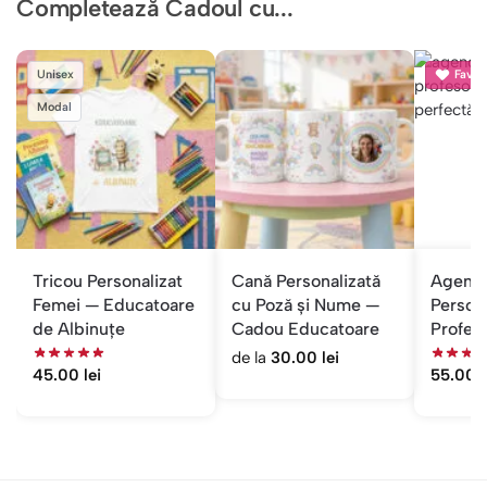
Completează Cadoul cu...
Unisex
Favori
Modal
Tricou Personalizat
Cană Personalizată
Agend
Femei — Educatoare
cu Poză și Nume —
Person
de Albinuțe
Cadou Educatoare
Profes
Nume ș
de la
30.00
lei
45.00
lei
55.00
l