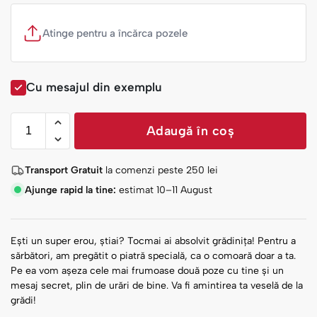
Atinge pentru a încărca pozele
Cu mesajul din exemplu
Adaugă în coș
Transport Gratuit
la comenzi peste
250
lei
Ajunge rapid la tine:
estimat 10–11 August
Ești un super erou, știai? Tocmai ai absolvit grădinița! Pentru a
sărbători, am pregătit o piatră specială, ca o comoară doar a ta.
Pe ea vom așeza cele mai frumoase două poze cu tine și un
mesaj secret, plin de urări de bine. Va fi amintirea ta veselă de la
grădi!