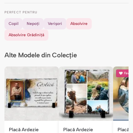
PERFECT PENTRU
Copil
Nepoți
Verișori
Absolvire
Absolvire Grădiniță
Alte Modele din Colecție
Favori
Placă Ardezie
Placă Ardezie
Placă 