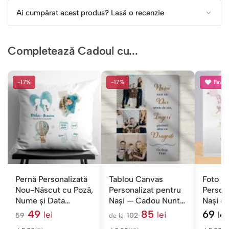
Ai cumpărat acest produs? Lasă o recenzie
Completează Cadoul cu...
-17%
-17%
Favori
Pernă Personalizată
Tablou Canvas
Foto St
Nou-Născut cu Poză,
Personalizat pentru
Person
Nume și Data
Nași — Cadou Nuntă
Nași c
Nașterii — Balon
cu Poză și Nume
Fetiță
49
85
69
lei
lei
lei
59
102
de la
l
l