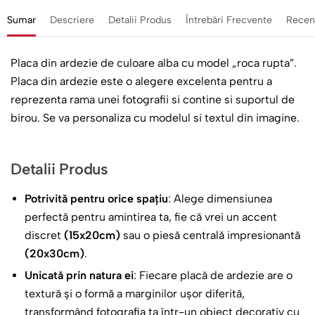
Sumar
Descriere
Detalii Produs
Întrebări Frecvente
Recen
Placa din ardezie de culoare alba cu model „roca rupta”.
Placa din ardezie este o alegere excelenta pentru a
reprezenta rama unei fotografii si contine si suportul de
birou. Se va personaliza cu modelul si textul din imagine.
Detalii Produs
Potrivită pentru orice spațiu
: Alege dimensiunea
perfectă pentru amintirea ta, fie că vrei un accent
discret
(15x20cm)
sau o piesă centrală impresionantă
(20x30cm)
.
Unicată prin natura ei
: Fiecare placă de ardezie are o
textură și o formă a marginilor ușor diferită,
transformând fotografia ta într-un obiect decorativ cu