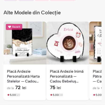
Alte Modele din Colecție
Favorit
Placă Ardezie
Placă Ardezie Inimă
Placă 
Personalizată Harta
Personalizată —
Pătrată
Stelelor — Cadou
Cadou Bebeluș
— Cado
Botez
Fetiță
Născut
72
75
6
lei
lei
de la
de la
★
★
★
5.00
(2)
5.00
(3)
5.00
(2