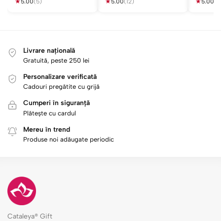
★
e
★
e
★
5.00
(5)
5.00
(12)
5.00
(1)
i
i
Livrare națională
Gratuită, peste 250 lei
Personalizare verificată
Cadouri pregătite cu grijă
Cumperi în siguranță
Plătește cu cardul
Mereu în trend
Produse noi adăugate periodic
Cataleya® Gift