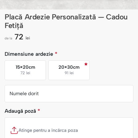
Placă Ardezie Personalizată — Cadou
Fetiță
72
lei
de la
Dimensiune ardezie
*
15×20cm
20×30cm
72 lei
91 lei
Numele dorit
Adaugă poză
*
Atinge pentru a încărca poza