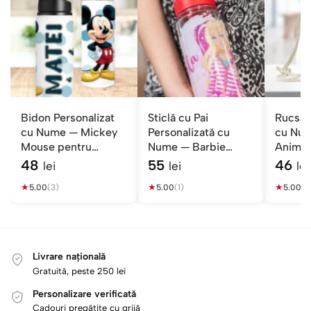
Bidon Personalizat
Sticlă cu Pai
Rucsac
cu Nume — Mickey
Personalizată cu
cu Num
Mouse pentru
Nume — Barbie
Animale
Școală
pentru Școală
48
55
46
lei
lei
lei
★
★
★
5.00
(3)
5.00
(1)
5.00
(1)
Livrare națională
Gratuită, peste 250 lei
Personalizare verificată
Cadouri pregătite cu grijă