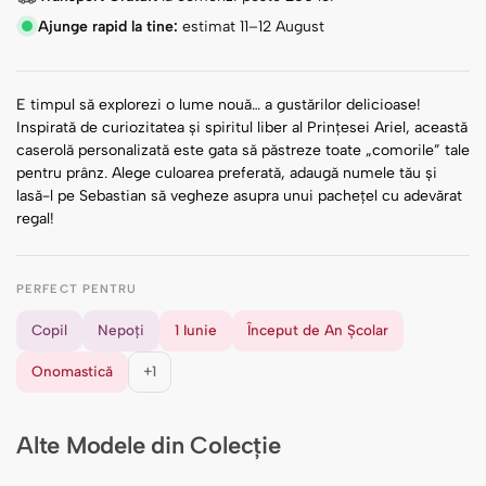
Ajunge rapid la tine:
estimat 11–12 August
E timpul să explorezi o lume nouă… a gustărilor delicioase!
Inspirată de curiozitatea și spiritul liber al Prințesei Ariel, această
caserolă personalizată este gata să păstreze toate „comorile” tale
pentru prânz. Alege culoarea preferată, adaugă numele tău și
lasă-l pe Sebastian să vegheze asupra unui pachețel cu adevărat
regal!
PERFECT PENTRU
Copil
Nepoți
1 Iunie
Început de An Școlar
Onomastică
+1
Alte Modele din Colecție