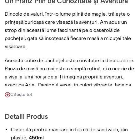
Un Prânz Plin de Curiozitate și Aventură
Dincolo de valuri, într-o lume plină de magie, trăiește o
prințesă curioasă care visează la aventuri. Am adus un
strop din această lume fascinantă pe o caserolă de
pachețel, gata să însoțească fiecare masă a micuței tale
visătoare.
Această cutie de pachețel este o invitație la descoperire.
Pauza de masă nu mai este o simplă rutină, ci o ocazie de
a visa la lumi noi și de a-ți imagina propriile aventuri,
exact ca Ariel. Designul vesel, în culori vibrante, face ca
orice masă să fie mai gustoasă.
Citește tot
Prințesa Mărilor Păzește Gustarea Ta
Detalii Produs
Cu părul ei roșu ca focul și zâmbetul plin de speranță,
Ariel, alături de simpaticul Sebastian, devine gardianul de
Caserolă pentru mâncare în formă de sandwich, din
încredere al pachețelului. Ilustrația de înaltă calitate, pe
plastic,
450ml