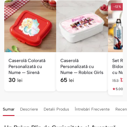
-12%
Caserolă Colorată
Caserolă
Set Ru
Personalizată cu
Personalizată cu
Bidon 
Nume — Sirenă
Nume — Roblox Girls
cu Num
— Băieț
30
65
1
lei
lei
153
l
★
e
5.00
(4
i
Sumar
Descriere
Detalii Produs
Întrebări Frecvente
Recen