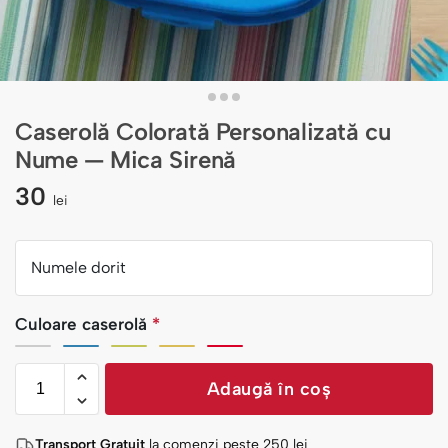
Caserolă Colorată Personalizată cu
Nume — Mica Sirenă
30
lei
Numele dorit
Culoare caserolă
*
Adaugă în coș
Transport Gratuit
la comenzi peste
250
lei