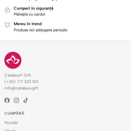
Cumperi în siguranță
Plătește cu cardul
Mereu în trend
Produse noi adăugate periodic
Cataleya® Gift
(+40) 771 333 100
info@cataleya.gift
CUMPĂRĂ
Noutăți