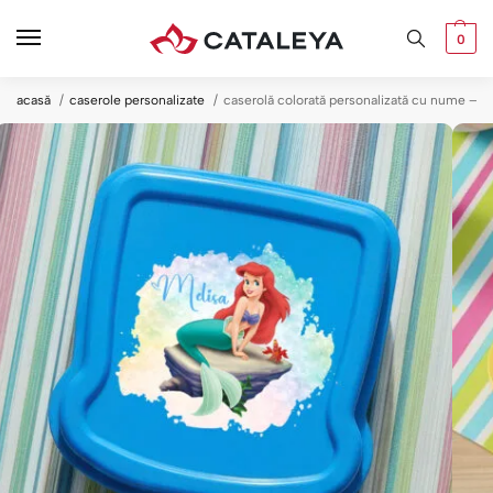
0
acasă
caserole personalizate
caserolă colorată personalizată cu nume — m