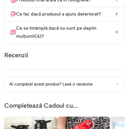
Ariel
Cauți cadoul perfect pentru o fetiță care a cântat măcar o
Ce fac dacă produsul a ajuns deteriorat?
dată „Part of Your World”? L-ai găsit. Această caserolă
personalizată este o surpriză minunată pentru ziua ei de
Ce se întâmplă dacă nu sunt pe deplin
naștere sau pentru începutul unui nou an școlar, un dar
mulțumit(ă)?
care îmbină perfect utilul cu magia poveștilor.
Recenzii
Comandă acum și fă din fiecare masă o parte din lumea ei
de vis!
Ai cumpărat acest produs? Lasă o recenzie
Completează Cadoul cu...