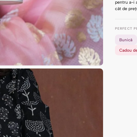
pentru a-i 
cât de preț
PERFECT P
Bunică
Cadou de