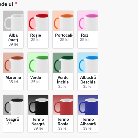
odelul
*
Albă
Roșie
Portocalie
Roz
(mat)
35 lei
35 lei
35 lei
39 lei
Maronie
Verde
Verde
Albastră
35 lei
35 lei
Închis
Deschis
35 lei
35 lei
Neagră
Termo
Termo
Termo
35 lei
Neagră
Roșie
Albastră
39 lei
39 lei
39 lei