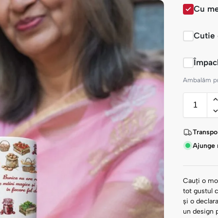
Cu me
Cutie
Împac
Ambalăm pro
Transpor
Ajunge r
Cauți o mo
tot gustul 
și o declar
un design p