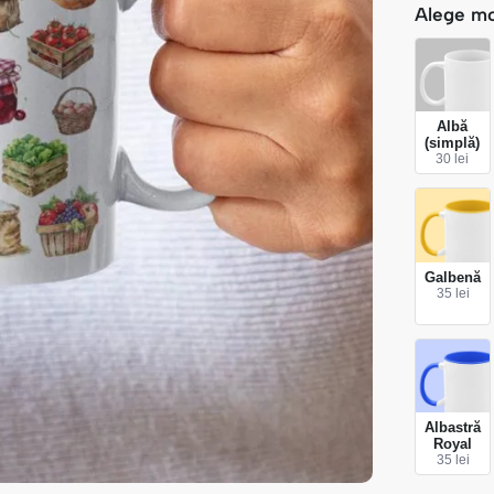
Alege m
Albă
(simplă)
30 lei
Galbenă
35 lei
Albastră
Royal
35 lei