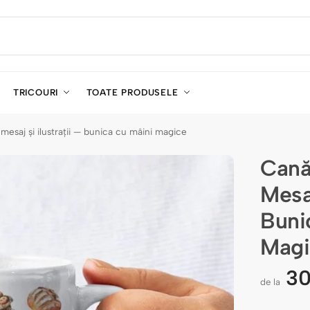
TRICOURI
TOATE PRODUSELE
mesaj și ilustrații — bunica cu mâini magice
Cană
Mesaj
Buni
Magi
3
de la