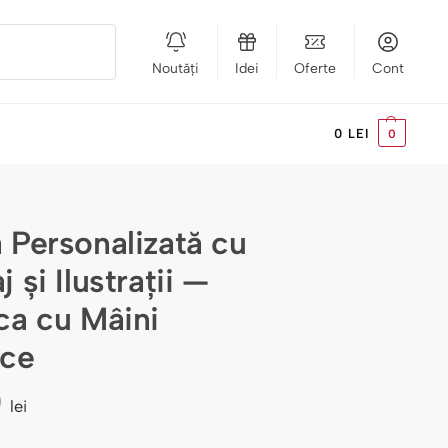
Noutăți
Idei
Oferte
Cont
Caută
0
LEI
0
 Personalizată cu
 și Ilustrații —
ca cu Mâini
ce
0
lei