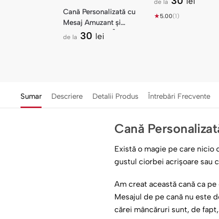
30
lei
de la
Cană Personalizată cu
★
5.00
(1)
Mesaj Amuzant și
Vârstă — Viața Începe
30
lei
de la
Sumar
Descriere
Detalii Produs
Întrebări Frecvente
Cană Personalizat
Există o magie pe care nicio 
gustul ciorbei acrișoare sau c
Am creat această cană ca pe o
Mesajul de pe cană nu este doa
cărei mâncăruri sunt, de fapt