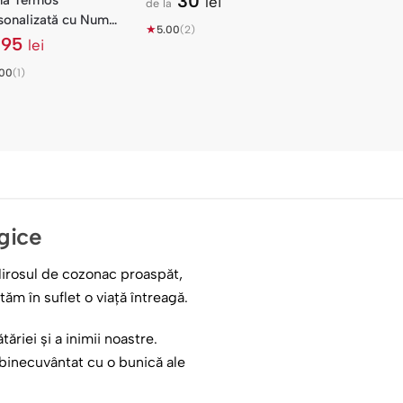
30
nă Termos
lei
de la
sonalizată cu Nume
★
5.00
(2)
adou Educatoare
95
lei
e
.00
(1)
gice
Mirosul de cozonac proaspăt,
ăm în suflet o viață întreagă.
riei și a inimii noastre.
 binecuvântat cu o bunică ale