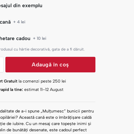
sajul din exemplu
 cană
+ 4 lei
hetare cadou
+ 10 lei
dusul cu hârtie decorativă, gata de a fi dăruit.
Adaugă în coș
t Gratuit
la comenzi peste
250
lei
apid la tine:
estimat 11–12 August
dalitate de a-i spune „Mulțumesc” bunicii pentru
copilăriei? Această cană este o îmbrățișare caldă
ație de iubire. Cu un mesaj care topește inimi și
lin de bunătăți desenate, este cadoul perfect