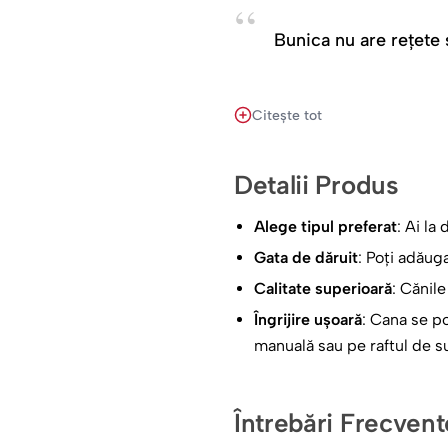
Bunica nu are rețete 
De ce este această ca
Citește tot
Un Mesaj care Atinge Suflet
talentul ei este unic, că „r
Detalii Produs
Un Design Plin de Căldură: 
copilăria, transformând-o î
Alege tipul preferat
: Ai la
Un Cadou Zilnic de Iubire: 
Gata de dăruit
: Poți adăug
de tine și de aprecierea ta
Calitate superioară
: Cănil
Surpriza Ideală pentru Oric
Îngrijire ușoară
: Cana se p
o zi în care vrei să-i faci 
manuală sau pe raftul de s
Oferă-i mai mult decât o cană.
asta într-o cană care să-i încă
Întrebări Frecvent