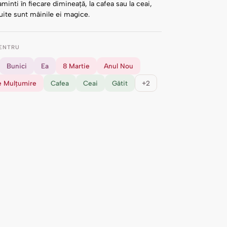
aminti în fiecare dimineață, la cafea sau la ceai,
uite sunt mâinile ei magice.
ENTRU
Bunici
Ea
8 Martie
Anul Nou
 Mulțumire
Cafea
Ceai
Gătit
+2