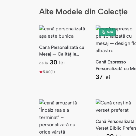
Alte Modele din Colecție
Nou
Cană Personalizată cu
Mesaj — Calitățile
Bunicii
30
Cană Espresso
lei
de la
Personalizată cu Me
★
5.00
(1)
— Design Floral
37
lei
Albastru
Cană Personalizată
Verset Biblic Prefer
— Mesaj Creștin