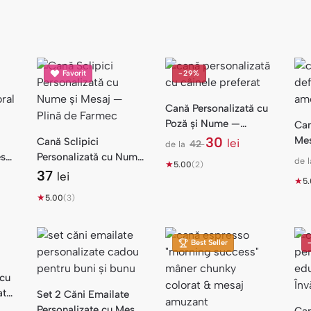
Favorit
-29%
Cană Personalizată cu
Poză și Nume —
Can
Cadou Câinele
30
Me
Cană Sclipici
lei
42
de la
l
Preferat
Cad
saj
Personalizată cu Nume
de l
★
e
5.00
(2)
Am
și Mesaj — Plină de
37
lei
i
★
5
Farmec
★
5.00
(3)
Best Seller
 cu
at
Set 2 Căni Emailate
Personalizate cu Mesaj