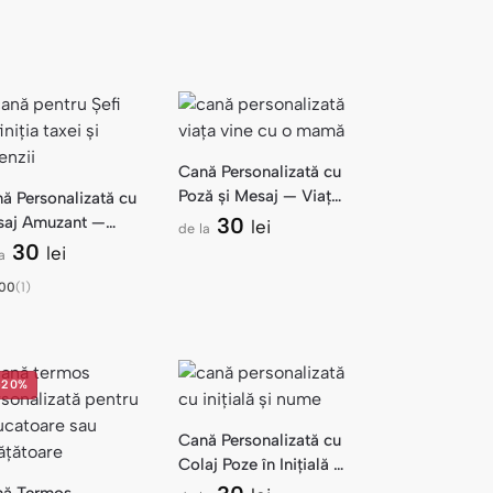
Cană Personalizată cu
Poză și Mesaj — Viața
ă Personalizată cu
Vine cu o Mamă
saj Amuzant —
30
lei
de la
ou Șef Taxa și
30
lei
a
enda
.00
(1)
-20%
Cană Personalizată cu
Colaj Poze în Inițială și
Nume