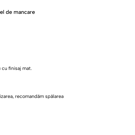
 fel de mancare
-ai spus suficient de des: că
 dragi amintiri ale tale.
unătățile care ți-au marcat
 cu finisaj mat.
eastă cană îi va aduce aminte
i.
, Crăciunul sau pur și simplu
alizarea, recomandăm spălarea
„Gustul Copilăriei”, de data