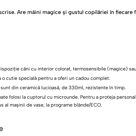
scrise. Are mâini magice și gustul copilăriei în fiecare
nă un „Mulțumesc” perfect?
ul: Cuvintele alese cu grijă îi vor confirma ceea ce poate nu i
ețetele” ei sunt de neegalat și că ea este păstrătoarea celor mai
Cana este înconjurată de un pattern vesel, ilustrat cu toate b
ntr-un obiect vizual plin de farmec și nostalgie.
 dispoziție căni cu interior colorat, termosensibile (magice) sau
În fiecare dimineață, când își va savura cafeaua sau ceaiul, ac
a o cutie specială pentru a oferi un cadou complet.
. Este un dar care continuă să ofere căldură și zâmbete, zi de z
e sunt din ceramică lucioasă, de 330ml, rezistente în timp.
e Ocazie: Fie că este ziua ei de naștere, onomastica, 8 Martie
oate folosi la cuptorul cu microunde. Pentru a proteja person
o bucurie, această cană este garanția unor lacrimi de fericire.
us al mașinii de vase, la programe blânde/ECO.
 Oferă-i o declarație de iubire și recunoștință. Oferă-i în dar 
lzească și sufletul.
e