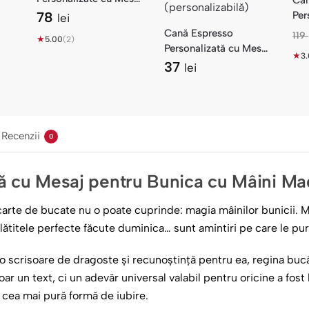
Ca
— Cadou Buni și Bunu
78
Per
lei
— C
Cană Espresso
119
★
5.00
(2)
l
Personalizată cu Mesaj
★
3
— Morning Success
37
lei
i
Mâner Colorat
Recenzii
0
ă cu Mesaj pentru Bunica cu Mâini Ma
carte de bucate nu o poate cuprinde: magia mâinilor bunicii. 
lătitele perfecte făcute duminica… sunt amintiri pe care le purt
 scrisoare de dragoste și recunoștință pentru ea, regina bucătă
r un text, ci un adevăr universal valabil pentru oricine a fost
, cea mai pură formă de iubire.