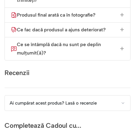
trimiteți?
8 Martie
: Ziua în care o sărbătorim pe Ea.
Produsul final arată ca în fotografie?
Ziua de Naștere
: Un cadou mult mai personal decât
florile care se ofilesc.
Ce fac dacă produsul a ajuns deteriorat?
Crăciun
: Pentru a aduce căldură în casă.
Ce se întâmplă dacă nu sunt pe deplin
mulțumit(ă)?
Recenzii
Ai cumpărat acest produs? Lasă o recenzie
Completează Cadoul cu...