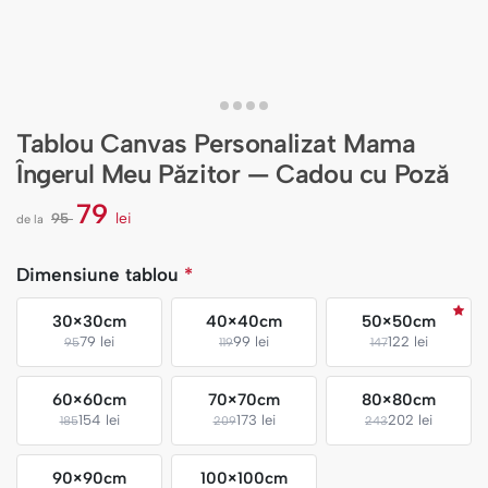
Tablou Canvas Personalizat Mama
Îngerul Meu Păzitor — Cadou cu Poză
79
95
lei
de la
l
e
i
Dimensiune tablou
*
30×30cm
40×40cm
50×50cm
79 lei
99 lei
122 lei
95
119
147
60×60cm
70×70cm
80×80cm
154 lei
173 lei
202 lei
185
209
243
90×90cm
100×100cm