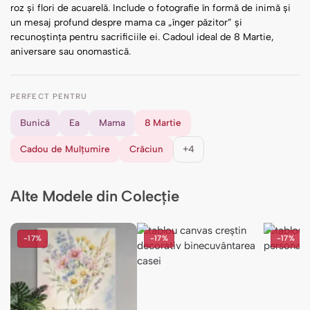
roz și flori de acuarelă. Include o fotografie în formă de inimă și
un mesaj profund despre mama ca „înger păzitor” și
recunoștința pentru sacrificiile ei. Cadoul ideal de 8 Martie,
aniversare sau onomastică.
PERFECT PENTRU
Bunică
Ea
Mama
8 Martie
Cadou de Mulțumire
Crăciun
+4
Alte Modele din Colecție
-17%
-17%
-17%