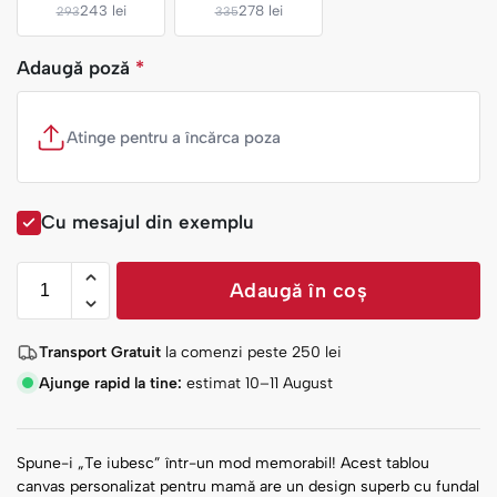
243 lei
278 lei
293
335
Adaugă poză
*
Atinge pentru a încărca poza
Cu mesajul din exemplu
Adaugă în coș
Transport Gratuit
la comenzi peste
250
lei
Ajunge rapid la tine:
estimat 10–11 August
Spune-i „Te iubesc” într-un mod memorabil! Acest tablou
canvas personalizat pentru mamă are un design superb cu fundal