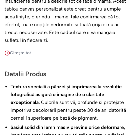
insuficiente pentru a descrie tot ce face o mamă. Acest
tablou canvas personalizat este creat pentru a umple
acea liniște, oferindu-i mamei tale confirmarea că tot
efortul, toate nopțile nedormite și toată grija ei nu au
trecut neobservate. Este cadoul care îi va mângâia
sufletul în fiecare zi.
Citește tot
O Grădină de Emoții și Culoare
Designul este feminin, cald și luminos, gândit să aducă
Detalii Produs
primăvara în orice încăpere:
Textura specială a pânzei și imprimarea la rezoluție
Inima Voastră
: Punctul central este o ramă în formă de
fotografică asigură o imagine de o claritate
inimă care încadrează fotografia voastră preferată.
excepțională.
Culorile sunt vii, profunde și protejate
Poate fi o amintire recentă, un moment de
împotriva decolorării pentru peste 30 de ani datorită
complicitate mamă-fiică/fiu, sau o poză nostalgică din
cernelii superioare pe bază de pigment.
copilărie.
Șasiul solid din lemn masiv previne orice deformare
,
Simbolism Floral
: Fundalul roz pudrat este decorat cu