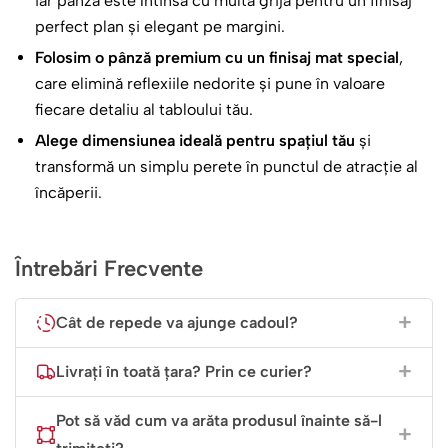
iar pânza este întinsă cu multă grijă pentru un finisaj
flori delicate de acuarelă în nuanțe de piersică, galben
perfect plan și elegant pe margini.
și alb, sugerând blândețe, natură și frumusețe
Folosim o pânză premium cu un finisaj mat special
,
atemporală.
care elimină reflexiile nedorite și pune în valoare
Mesajul Divin
: Textul imprimat este o definiție superbă
fiecare detaliu al tabloului tău.
a rolului ei în viața ta:
Alege dimensiunea ideală pentru spațiul tău
și
transformă un simplu perete în punctul de atracție al
„Dumnezeu a știut că am nevoie de un
încăperii.
înger păzitor care să mă țină de mână
pe pământ, așa că mi te-a dăruit pe
tine. Mulțumesc pentru toată
Întrebări Frecvente
dragostea, sacrificiile și lumina pe
care o aduci în viața mea.”.
Cât de repede va ajunge cadoul?
Cadoul Perfect? Oricând.
Livrați în toată țara? Prin ce curier?
Nu ai nevoie de o ocazie specială pentru a-ți face mama
Pot să văd cum va arăta produsul înainte să-l
fericită, dar acest tablou este ideal pentru: