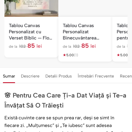
Tablou Canvas
Tablou Canvas
Tablou
Personalizat cu
Personalizat
Person
Verset Biblic — Flori
Binecuvântarea
pentru
de Câmp
Casei — Creștin cu
Acrost
85
85
lei
lei
102
102
1
de la
de la
de la
Verset
l
l
e
★
e
★
5.00
(1)
5.00
(5
i
i
Sumar
Descriere
Detalii Produs
Întrebări Frecvente
Recen
🌸 Pentru Cea Care Ți-a Dat Viață și Te-a
Învățat Să O Trăiești
Există cuvinte care se spun prea rar, deși se simt în
fiecare zi. „Mulțumesc” și „Te iubesc” sunt adesea