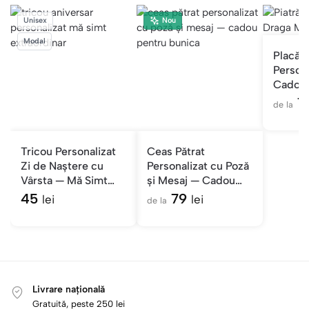
Unisex
Nou
Modal
Placă 
Person
Cadou
Floral
7
de la
Tricou Personalizat
Ceas Pătrat
Zi de Naștere cu
Personalizat cu Poză
Vârsta — Mă Simt
și Mesaj — Cadou
Extraordinar
pentru Bunica
45
79
lei
lei
de la
Livrare națională
Gratuită, peste 250 lei