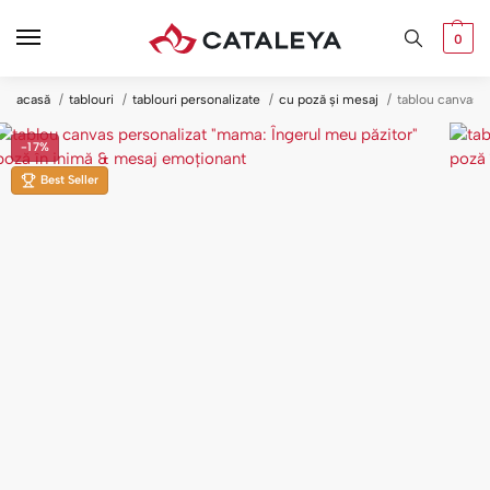
0
acasă
tablouri
tablouri personalizate
cu poză și mesaj
tablou canvas 
-17%
Best Seller