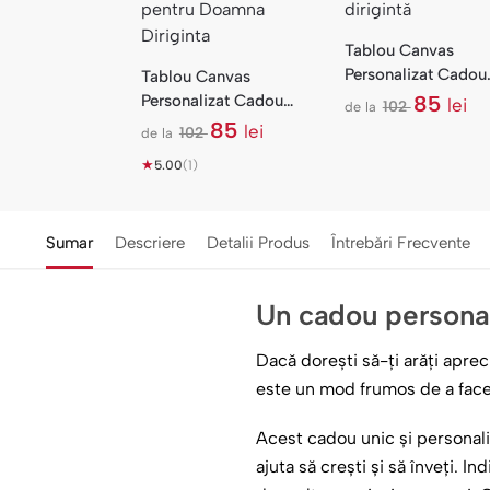
Tablou Canvas
Personalizat Cadou
Tablou Canvas
Dirigintă — Baloane
Personalizat Cadou
85
lei
102
de la
l
Nume Elevi
Doamna Dirigintă —
85
lei
102
de la
e
l
Poză cu Mesaj
i
★
e
5.00
(1)
i
Sumar
Descriere
Detalii Produs
Întrebări Frecvente
Un cadou personal
Dacă dorești să-ți arăți aprec
este un mod frumos de a face
Acest cadou unic și personali
ajuta să crești și să înveți. 