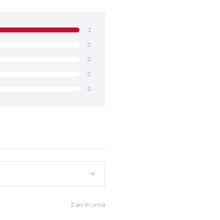
2
0
0
0
0
2 ani în urmă