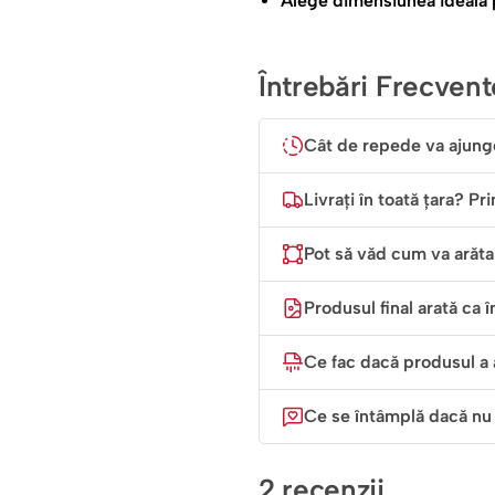
Alege dimensiunea ideală p
Întrebări Frecvent
Cât de repede va ajung
Livrați în toată țara? Pr
Pot să văd cum va arăta 
Produsul final arată ca î
Ce fac dacă produsul a 
Ce se întâmplă dacă nu
2 recenzii