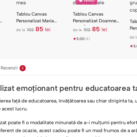
Favorit
Tablou Canvas
Tablou Canvas
Personalizat Maria
Personalizat Doamnei
Tab
 cu
Mea — Cadou La Mulți
Mele Învățătoare —
85
85
Per
lei
lei
102
102
de la
de la
l
l
Ani cu Poză
Poză cu Mesaj
Edu
de l
e
★
e
5.00
(4)
Ini
i
i
★
5
Recenzii
2
izat emoționant pentru educatoarea t
ierea față de educatoarea, învățătoarea sau chiar diriginta ta,
 acest lucru.
zat poate fi o modalitate minunată de a-i mulțumi pentru efort
Indiferent de ocazie, acest cadou poate fi un mod frumos de a ară