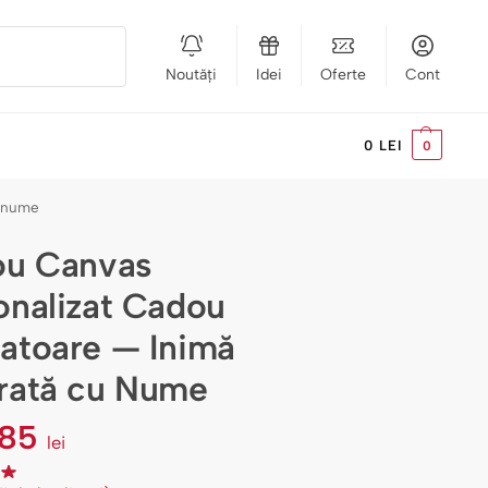
Noutăți
Idei
Oferte
Cont
Caută
0
LEI
0
u nume
ou Canvas
onalizat Cadou
atoare — Inimă
rată cu Nume
85
lei