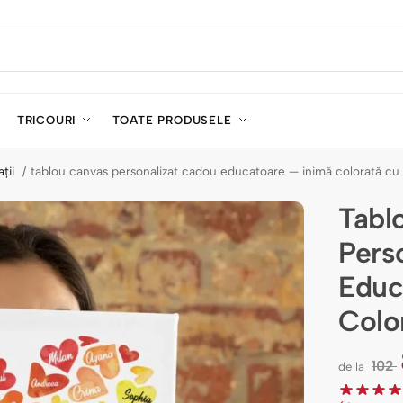
TRICOURI
TOATE PRODUSELE
ații
tablou canvas personalizat cadou educatoare — inimă colorată c
Tabl
Pers
Educ
Colo
102
de la
l
e