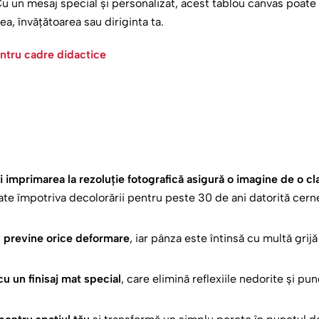
u un mesaj special și personalizat, acest tablou canvas poate
, învățătoarea sau diriginta ta.
entru cadre didactice
ru orice ocazie
toarea ta. Fie că este vorba de sfârșitul sau începutul anului 
u orice alt eveniment special, acest tablou canvas este un cado
i imprimarea la rezoluție fotografică asigură o imagine de o cl
in partea întregii clase.
jate împotriva decolorării pentru peste 30 de ani datorită cern
 și acest
tablou minunat semnificația numelui
pentru Doamna 
v previne orice deformare
, iar pânza este întinsă cu multă grij
 un finisaj mat special
, care elimină reflexiile nedorite și pun