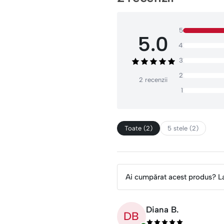
5
5.0
4
3
2
2 recenzii
1
Toate (2)
5 stele (2)
Ai cumpărat acest produs? L
Diana B.
DB