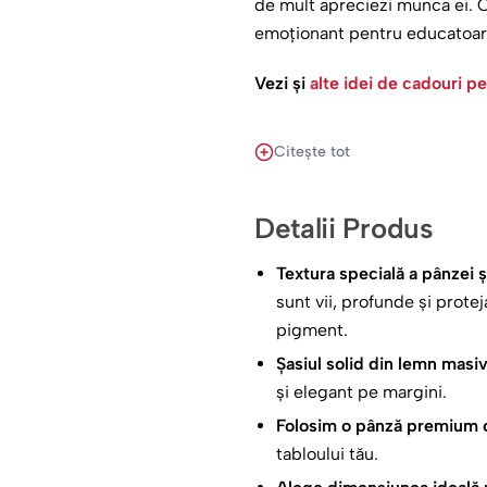
de mult apreciezi munca ei. C
emoționant pentru educatoarea
Vezi și
alte idei de cadouri p
Un cadou potrivit pent
Citește tot
Un cadou potrivit pentru educa
Crăciun, de 1 sau 8 martie sa
Detalii Produs
apreciat.
Textura specială a pânzei ș
Poate fi un cadou emoționant d
sunt vii, profunde și prote
pigment.
Poți să dăruiești dacă dorești
Șasiul solid din lemn masi
și elegant pe margini.
Folosim o pânză premium cu
tabloului tău.