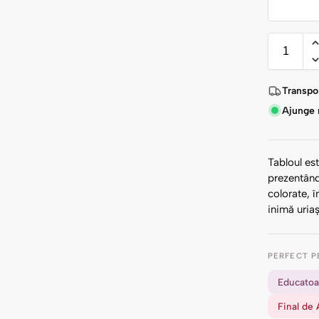
Transpor
Ajunge r
Tabloul est
prezentând
colorate, 
inimă uriaș
PERFECT P
Educatoa
Final de 