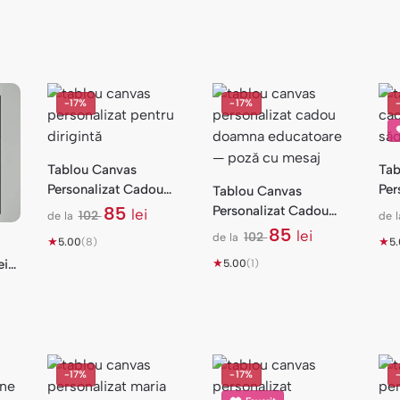
-17%
-17%
Tablou Canvas
Tab
Personalizat Cadou
Per
Tablou Canvas
Dirigintă Liceu — Colaj
Pro
85
Personalizat Cadou
lei
102
de la
de l
l
cu Poezie
Num
Doamna Educatoare —
85
lei
102
de la
★
e
★
5.00
(8)
5
l
Poză cu Mesaj
i
ei
★
e
5.00
(1)
i
cu
-17%
-17%