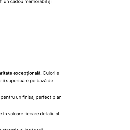
 fi un cadou memorabil și
școlar, de absolvire, de
u care va fi cu siguranță
aritate excepțională.
Culorile
elii superioare pe bază de
Educatoare
ă pentru un finisaj perfect plan
e în valoare fiecare detaliu al