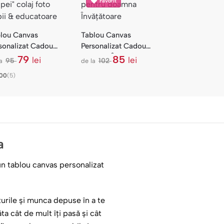
Favorit
lou Canvas
Tablou Canvas
sonalizat Cadou
Personalizat Cadou
catoare Colaj —
Doamna Învățătoare —
79
85
lei
lei
95
102
a
de la
l
l
ma Grupei
Poză cu Mesaj
e
e
.00
(5)
i
i
a
 un tablou canvas personalizat
urile și munca depuse în a te
ta cât de mult îți pasă și cât