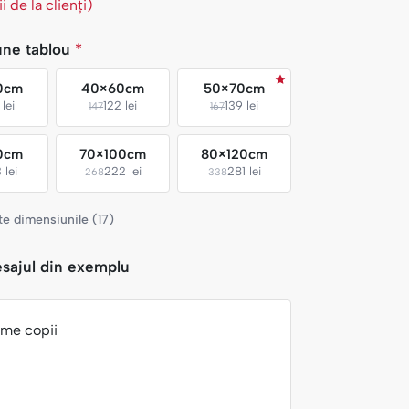
 de la clienți)
une tablou
*
0cm
40×60cm
50×70cm
lei
122 lei
139 lei
147
167
0cm
70×100cm
80×120cm
 lei
222 lei
281 lei
268
338
te dimensiunile (17)
sajul din exemplu
ume copii