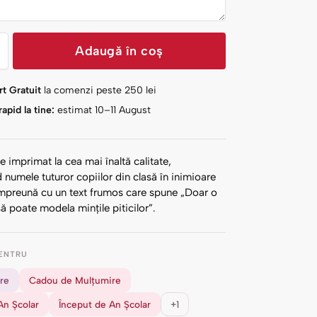
Adaugă în coș
t Gratuit
la comenzi peste
250
lei
apid la tine:
estimat 10–11 August
e imprimat la cea mai înaltă calitate,
 numele tuturor copiilor din clasă în inimioare
împreună cu un text frumos care spune „Doar o
ă poate modela mințile piticilor”.
ENTRU
re
Cadou de Mulțumire
An Școlar
Început de An Școlar
+1