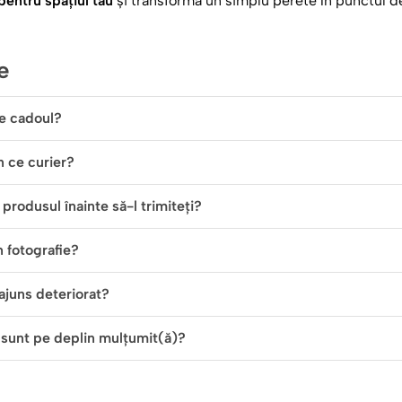
entru spațiul tău
și transformă un simplu perete în punctul de 
e
e cadoul?
in ce curier?
produsul înainte să-l trimiteți?
n fotografie?
ajuns deteriorat?
 sunt pe deplin mulțumit(ă)?