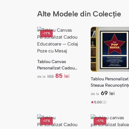
Alte Modele din Colecție
-17%
Tablou Canvas
Personalizat Cadou
Educatoare — Colaj
85
lei
102
de la
Tablou Personalizat
l
Poze cu Mesaj
Steaua Recunoștinț
e
i
— Cadou Profesor 
69
lei
de la
Nume
★
5.00
(2)
-17%
-17%