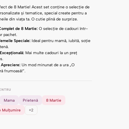
ect de 8 Martie! Acest set conține o selecție de
sonalizate și tematice, special create pentru a
eile din viața ta. O cutie plină de surprize.
omplet de 8 Martie:
O selecție de cadouri într-
ur pachet.
Femeile Speciale:
Ideal pentru mamă, iubită, soție
tenă.
Excepțională:
Mai multe cadouri la un preț
s.
 Apreciere:
Un mod minunat de a ura „O
ră frumoasă!”.
ENTRU
Mama
Prietenă
8 Martie
 Mulțumire
+2