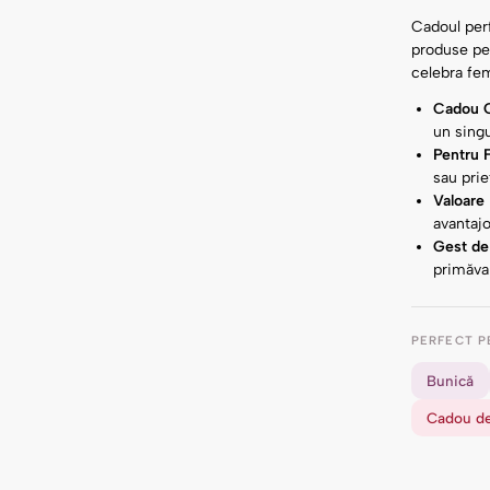
Cadoul perf
produse per
celebra fem
Cadou C
un sing
Pentru 
sau prie
Valoare 
avantajo
Gest de
primăva
PERFECT P
Bunică
Cadou de