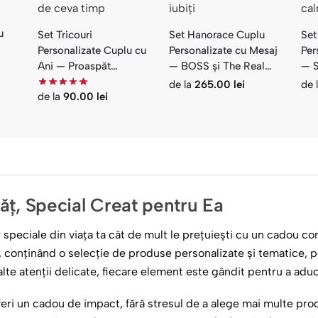
u
Set Tricouri
Set Hanorace Cuplu
Set
Personalizate Cuplu cu
Personalizate cu Mesaj
Per
Ani — Proaspăt
— BOSS și The Real
— S
Căsătoriți
BOSS
de la
265.00
lei
de 
de la
90.00
lei
ăț, Special Creat pentru Ea
r speciale din viața ta cât de mult le prețuiești cu un cadou c
e, conținând o selecție de produse personalizate și tematice, 
 alte atenții delicate, fiecare element este gândit pentru a ad
oferi un cadou de impact, fără stresul de a alege mai multe pro