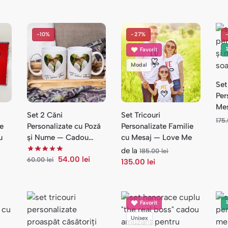
-10%
-27%
Favorit
Modal
Set
Per
Mes
Set 2 Căni
Set Tricouri
4 P
175
de
Personalizate cu Poză
Personalizate Familie
u
și Nume — Cadou
cu Mesaj — Love Me
Cuplu Te Iubesc
de la
185.00
lei
54.00
lei
60.00
lei
135.00
lei
Favorit
Unisex