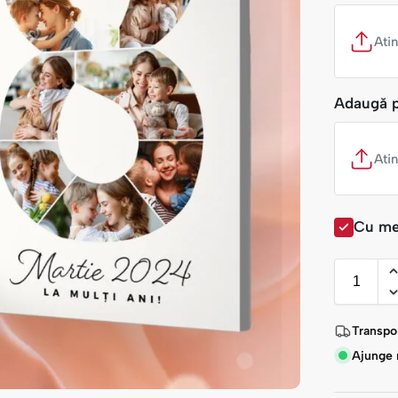
Ati
Adaugă p
Ati
Cu me
Transpor
Ajunge r