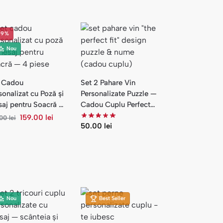
-9%
Nou
 Cadou
Set 2 Pahare Vin
sonalizat cu Poză și
Personalizate Puzzle —
aj pentru Soacră —
Cadou Cuplu Perfect
iese
Fit
159.00
lei
.00
lei
50.00
lei
Nou
Best Seller