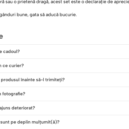
ră sau o prietenă dragă, acest set este o declarație de aprecie
 gânduri bune, gata să aducă bucurie.
e
e cadoul?
in ce curier?
produsul înainte să-l trimiteți?
n fotografie?
ajuns deteriorat?
 sunt pe deplin mulțumit(ă)?