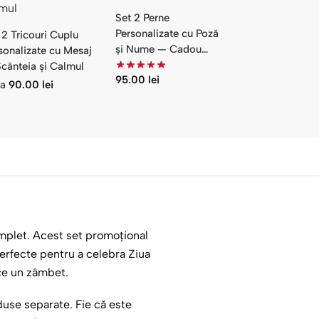
Set 2 Perne
Personalizate cu Poză
 2 Tricouri Cuplu
și Nume — Cadou
sonalizate cu Mesaj
Cuplu Te Iubesc
cânteia și Calmul
95.00
lei
la
90.00
lei
omplet. Acest set promoțional
perfecte pentru a celebra Ziua
uce un zâmbet.
duse separate. Fie că este