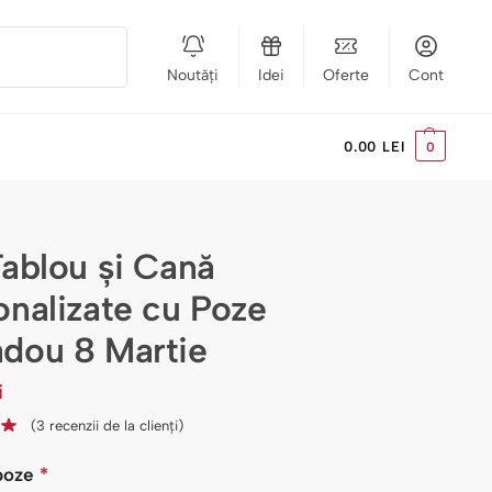
Noutăți
Idei
Oferte
Cont
Caută
0.00
LEI
0
Tablou și Cană
onalizate cu Poze
dou 8 Martie
i
(
3
recenzii de la clienți)
poze
*