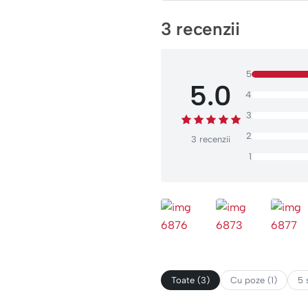
3 recenzii
5
5.0
4
3
2
3 recenzii
1
Toate (3)
Cu poze (1)
5 