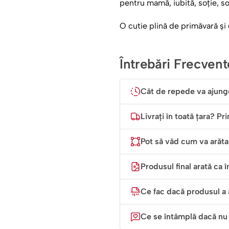
pentru mamă, iubită, soție, so
O cutie plină de primăvară și
Întrebări Frecvent
Cât de repede va ajung
Livrați în toată țara? Pr
Pot să văd cum va arăta 
Produsul final arată ca î
Ce fac dacă produsul a 
Ce se întâmplă dacă nu