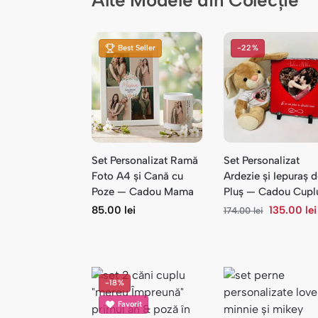
Alte Modele din Colecție
Best Seller
-22%
Set Personalizat Ramă
Set Personalizat
Foto A4 și Cană cu
Ardezie și Iepuraș 
Poze — Cadou Mama
Pluș — Cadou Cupl
85.00
lei
135.00
lei
174.00
lei
-18%
Favorit