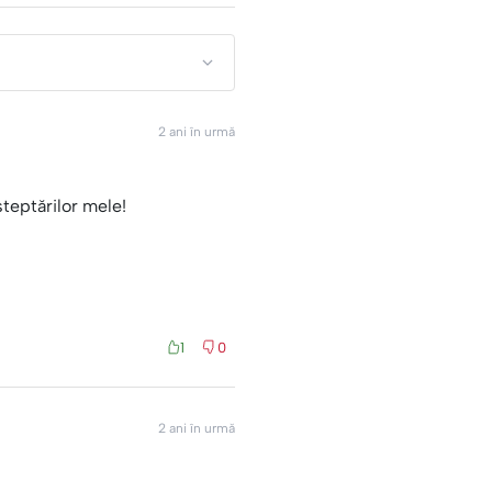
2 ani în urmă
șteptărilor mele!
1
0
2 ani în urmă