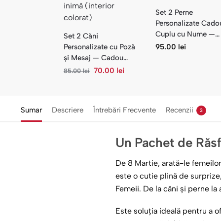
Set 2 Perne
Personalizate Cado
Cuplu cu Nume —
Set 2 Căni
LOVE Mickey și
Personalizate cu Poză
95.00
lei
Minnie
și Mesaj — Cadou
Cuplu Primul An
70.00
lei
85.00
lei
Sumar
Descriere
Întrebări Frecvente
Recenzii
3
Un Pachet de Răsf
De 8 Martie, arată-le femeilo
este o cutie plină de surpriz
Femeii. De la căni și perne la
Este soluția ideală pentru a 