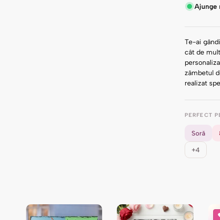
Ajunge r
Te-ai gândi
cât de mul
personaliza
zâmbetul d
realizat sp
PERFECT P
Soră
+4