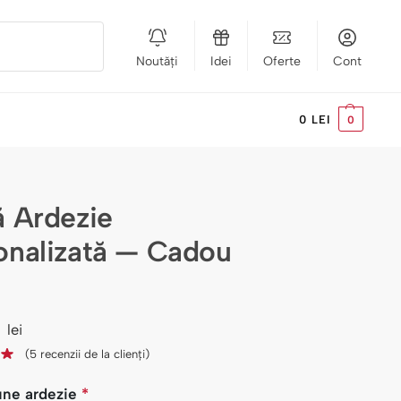
Noutăți
Idei
Oferte
Cont
Caută
0
LEI
0
ă Ardezie
onalizată — Cadou
2
lei
(
5
recenzii de la clienți)
une ardezie
*