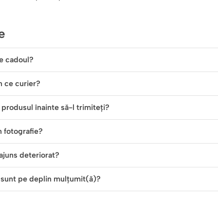
e
e cadoul?
in ce curier?
produsul înainte să-l trimiteți?
n fotografie?
ajuns deteriorat?
 sunt pe deplin mulțumit(ă)?