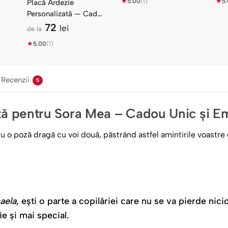
★
★
5.00
(1)
5
Placă Ardezie
Personalizată — Cadou
Zi de Nume
72
lei
de la
★
5.00
(1)
Recenzii
5
ată pentru Sora Mea – Cadou Unic și E
 cu o poză dragă cu voi două, păstrând astfel amintirile voast
aela
, ești o parte a copilăriei care nu se va pierde nici
ie și mai special.