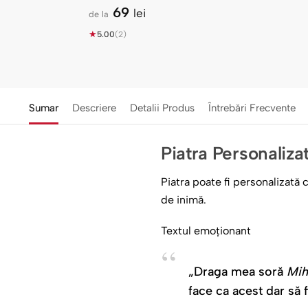
Poze — Cadou
69
lei
de la
Andreea
★
5.00
(2)
Sumar
Descriere
Detalii Produs
Întrebări Frecvente
Piatra Personaliz
Piatra poate fi personalizată
de inimă.
Textul emoționant
„Draga mea soră
Mih
face ca acest dar să f