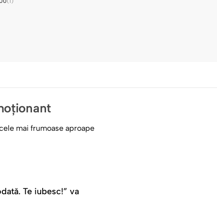
.00
(1)
moționant
re cele mai frumoase aproape
odată. Te iubesc!” va