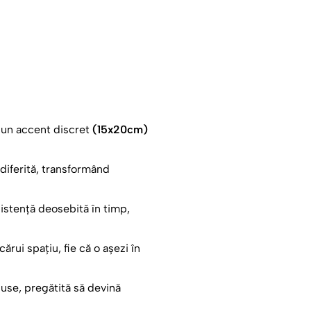
ezi. Este o mărturie a
 Începe acum procesul de
i un accent discret
(15x20cm)
 diferită, transformând
ezistență deosebită în timp,
ărui spațiu, fie că o așezi în
luse, pregătită să devină