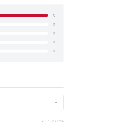
5
0
0
0
0
2 luni în urmă