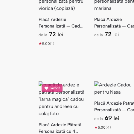
Placă Ardezie
Placă Ardezie
Personalizată — Cadou
Personalizată — Ca
Familie
Mariana
72
72
lei
lei
de la
de la
★
5.00
(1)
Favorit
Placă Ardezie Pătra
Personalizată — Ca
Nașa din Partea Fini
69
lei
de la
Placă Ardezie Pătrată
★
5.00
(4)
Personalizată cu 4