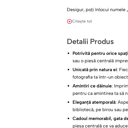
Desigur, poți înlocui numele 
Citește tot
Cu un astfel de cadou, îi vei 
dragostei voastre frățești care
Detalii Produs
Oferă-i acest dar memorabil și
personalizare și surprinde-o p
Potrivită pentru orice spaț
sau o piesă centrală impr
Unicată prin natura ei
: Fie
fotografia ta într-un obiec
Amintiri ce dăinuie
: Imprim
pentru ca amintirea ta să 
Eleganță atemporală
: Aspe
bibliotecă, pe birou sau pe
Cadoul memorabil, gata d
piesa centrală ce va aduc