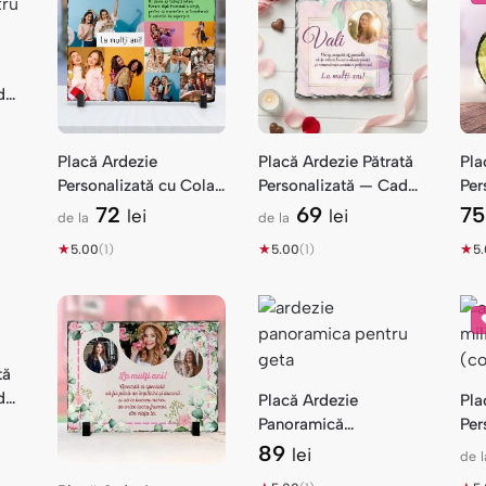
dou
Placă Ardezie
Placă Ardezie Pătrată
Pla
Personalizată cu Colaj
Personalizată — Cadou
Per
Poze — Cadou
La Mulți Ani Pastel
cu 
72
69
7
lei
lei
de la
de la
Aniversare
★
★
★
5.00
(1)
5.00
(1)
5
tă
dou
Placă Ardezie
Pla
lor
Panoramică
Per
Personalizată — Cadou
Ma
89
lei
de l
Geta