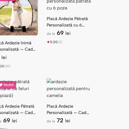
Placă Ardezie Pătrată
Personalizată cu 6
Poze
69
lei
de la
★
5.00
(2)
că Ardezie Inimă
sonalizată — Cadou
Poză
5
lei
.00
(10)
Favorit
că Ardezie Pătrată
Placă Ardezie
sonalizată — Cadou
Personalizată — Cadou
ma
Camelia
69
72
lei
lei
a
de la