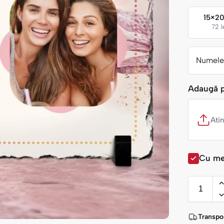
15×2
72 l
Numele 
Adaugă 
Ati
Cu me
Transpor