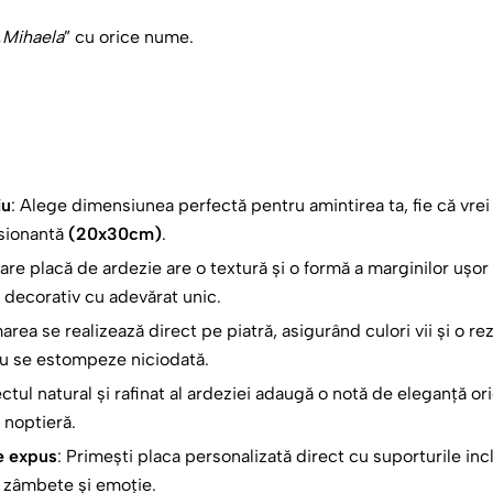
„
Mihaela
” cu orice nume.
arăta cât de importantă este pentru tine și cât de mult o apreci
 va rezista testului timpului.
 lasă-l să fie un simbol al legăturii voastre indestructibile.
e sora ta cu un dar inedit, plin de semnificație și dragoste!
iu
: Alege dimensiunea perfectă pentru amintirea ta, fie că vre
esionantă
(20x30cm)
.
care placă de ardezie are o textură și o formă a marginilor ușor
t decorativ cu adevărat unic.
area se realizează direct pe piatră, asigurând culori vii și o r
nu se estompeze niciodată.
ctul natural și rafinat al ardeziei adaugă o notă de eleganță oric
 noptieră.
e expus
: Primești placa personalizată direct cu suporturile inc
e zâmbete și emoție.