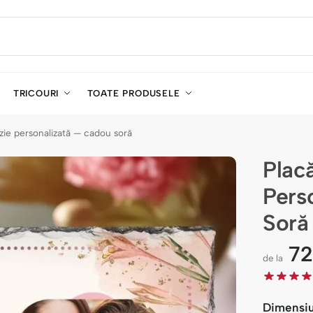
TRICOURI
TOATE PRODUSELE
zie personalizată — cadou soră
Plac
Pers
Soră
7
de la
Dimensi