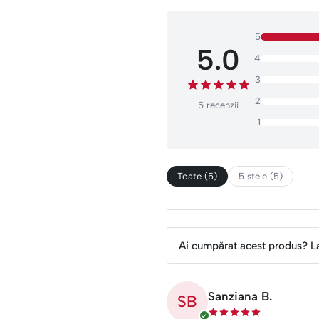
5
5.0
4
3
2
5 recenzii
1
Toate (5)
5 stele (5)
Ai cumpărat acest produs? L
Sanziana B.
SB