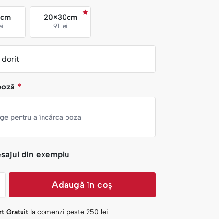
0cm
20×30cm
ei
91 lei
dorit
poză
*
nge pentru a încărca poza
sajul din exemplu
Adaugă în coș
t Gratuit
la comenzi peste
250
lei