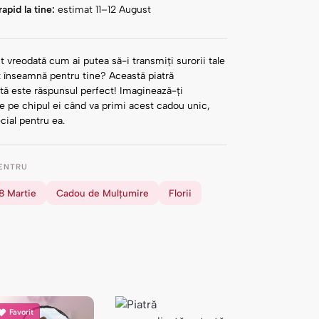
apid la tine:
estimat 11–12 August
t vreodată cum ai putea să-i transmiți surorii tale
t înseamnă pentru tine? Această piatră
tă este răspunsul perfect! Imaginează-ți
e pe chipul ei când va primi acest cadou unic,
ecial pentru ea.
ENTRU
8 Martie
Cadou de Mulțumire
Florii
Favorit