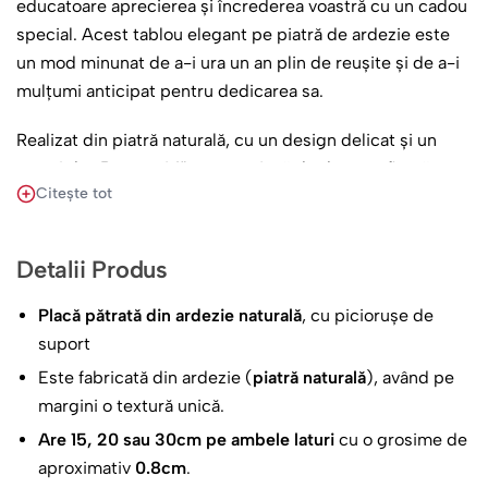
educatoare aprecierea și încrederea voastră cu un cadou
special. Acest tablou elegant pe piatră de ardezie este
un mod minunat de a-i ura un an plin de reușite și de a-i
mulțumi anticipat pentru dedicarea sa.
Realizat din piatră naturală, cu un design delicat și un
mesaj de „Bun venit!”, este o piesă de decor rafinată,
Citește tot
perfectă pentru a fi așezată pe catedră. Este un gest care
construiește o relație pozitivă de la bun început.
Detalii Produs
Este cadoul ideal din partea unui părinte sau a întregii
grupe pentru a marca începutul unui nou capitol. Un
Placă pătrată din ardezie naturală
, cu piciorușe de
simbol al parteneriatului dintre părinți și educatoare.
suport
Este fabricată din ardezie (
piatră naturală
), având pe
margini o textură unică.
Are 15, 20 sau 30cm pe ambele laturi
cu o grosime de
aproximativ
0.8cm
.