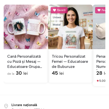
Favorit
Favori
Unisex
Modal
Cană Personalizată
Tricou Personalizat
Penar F
cu Poză și Mesaj —
Femei — Educatoare
Persona
Educatoare Grupa
de Buburuze
Nume 
Fluturașilor
Învățăt
30
45
28
lei
lei
lei
de la
★
5.00
(1)
Livrare națională