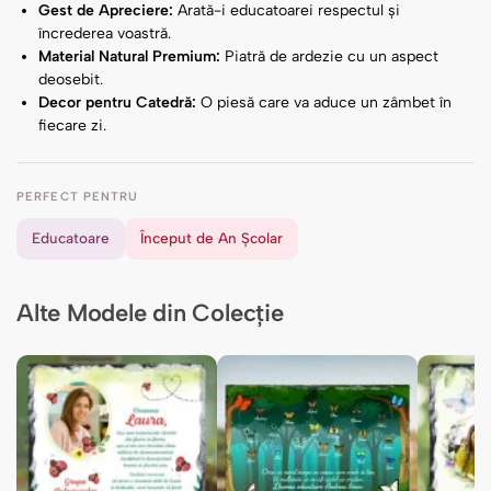
Gest de Apreciere:
Arată-i educatoarei respectul și
încrederea voastră.
Material Natural Premium:
Piatră de ardezie cu un aspect
deosebit.
Decor pentru Catedră:
O piesă care va aduce un zâmbet în
fiecare zi.
PERFECT PENTRU
Educatoare
Început de An Școlar
Alte Modele din Colecție