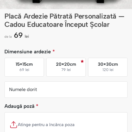
Placă Ardezie Pătrată Personalizată —
Cadou Educatoare Început Școlar
69
lei
de la
Dimensiune ardezie
*
15×15cm
20×20cm
30×30cm
69 lei
79 lei
120 lei
Numele dorit
Adaugă poză
*
Atinge pentru a încărca poza