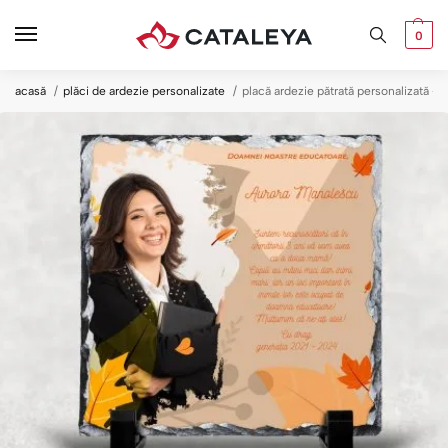
0
acasă
plăci de ardezie personalizate
placă ardezie pătrată personalizată —