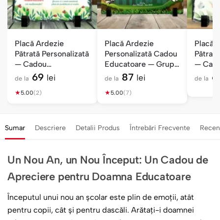
Placă Ardezie
Placă Ardezie
Placă 
Pătrată Personalizată
Personalizată Cadou
Pătrată
— Cadou
Educatoare — Grupa
— Cad
Educatoare
Fluturașilor
Educat
69
87
6
lei
lei
de la
de la
de la
Buburuze
★
★
5.00
(2)
5.00
(7)
Sumar
Descriere
Detalii Produs
Întrebări Frecvente
Recen
Un Nou An, un Nou Început: Un Cadou de
Apreciere pentru Doamna Educatoare
Începutul unui nou an școlar este plin de emoții, atât
pentru copii, cât și pentru dascăli. Arătați-i doamnei