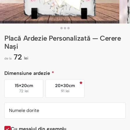
Placă Ardezie Personalizată — Cerere
Nași
72
lei
de la
Dimensiune ardezie
*
15×20cm
20×30cm
72 lei
91 lei
Numele dorite
Cu mesajul din exemplu