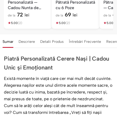
Personalizată —
Pătrată Personalizată
Pătrată
Cadou Nunta de
cu 6 Poze
— Cado
Aluminiu 10 Ani
72
69
6
lei
lei
de la
de la
de la
★
★
★
5.00
(2)
5.00
(2)
5.00
(1)
Sumar
Descriere
Detalii Produs
Întrebări Frecvente
Recen
Piatră Personalizată Cerere Nași | Cadou
Unic și Emoționant
Există momente în viață care cer mai mult decât cuvinte.
Alegerea nașilor este unul dintre acele momente sacre, o
decizie luată cu inima, bazată pe încredere, respect și,
mai presus de toate, pe o prietenie de nezdruncinat.
Cum să le arăți celor aleși cât de mult înseamnă pentru
voi? Cum să transformi întrebarea „Vreți să fiți nașii