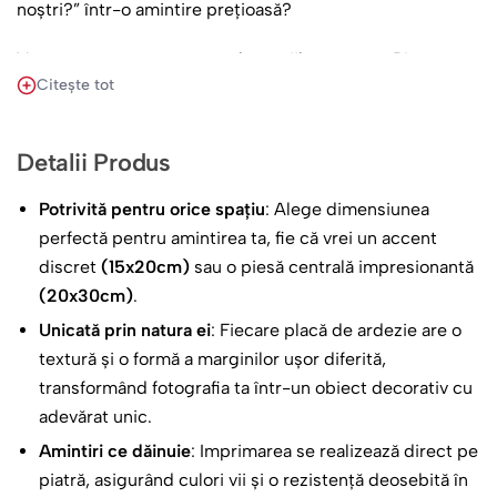
noștri?” într-o amintire prețioasă?
Vă propunem un mesager al emoțiilor voastre: Piatra
Citește tot
Personalizată pentru Cererea Nașilor. Nu este doar o
piatră, ci un fragment de natură ce poartă în el greutatea
și trăinicia sentimentelor voastre. La fel cum piatra
Detalii Produs
rezistă timpului, la fel și legătura pe care o veți crea cu
nașii voștri va dăinui.
Potrivită pentru orice spațiu
: Alege dimensiunea
perfectă pentru amintirea ta, fie că vrei un accent
O piatră fină, plăcută la atingere, pe care sunt gravate
discret
(15x20cm)
sau o piesă centrală impresionantă
cuvinte alese special pentru ei. Mesajul implicit,
(20x30cm)
.
Unicată prin natura ei
: Fiecare placă de ardezie are o
DOAR cei mai buni PRIETENI sunt
textură și o formă a marginilor ușor diferită,
promovați la gradul de NASI! Fără VOI
transformând fotografia ta într-un obiect decorativ cu
povestea ar fi INCOMPLETĂ! Vreți să fiți
adevărat unic.
nașii noștri?
Amintiri ce dăinuie
: Imprimarea se realizează direct pe
piatră, asigurând culori vii și o rezistență deosebită în