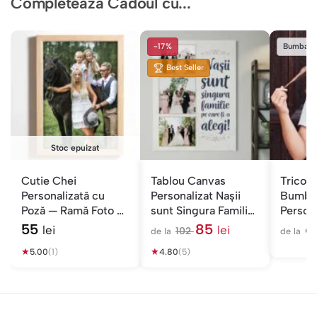
Completează Cadoul cu...
-17%
Bumbac
Best Seller
Stoc epuizat
Cutie Chei
Tablou Canvas
Tricou
Personalizată cu
Personalizat Nașii
Bumba
Poză — Ramă Foto și
sunt Singura Familie
Persona
Suport Chei
— Colaj 3 Poze
Mesaj 
55
85
6
lei
lei
102
de la
de la
de Ono
l
★
★
e
5.00
(1)
4.80
(5)
i