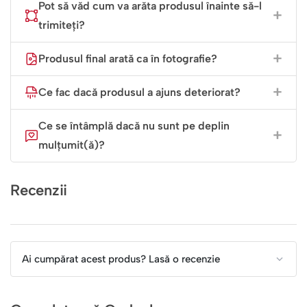
Pot să văd cum va arăta produsul înainte să-l
lăsați acest gest plin de căldură să deschidă cel mai
frumos capitol al poveștii voastre împreună.
trimiteți?
Produsul final arată ca în fotografie?
Ce fac dacă produsul a ajuns deteriorat?
Ce se întâmplă dacă nu sunt pe deplin
mulțumit(ă)?
Recenzii
Ai cumpărat acest produs? Lasă o recenzie