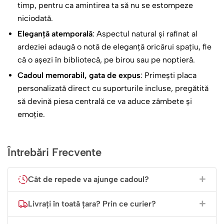
surprinde perfect esența acestei legături – o prietenie
timp, pentru ca amintirea ta să nu se estompeze
atât de valoroasă încât merită celebrată și ridicată la rang
niciodată.
de rudenie spirituală.
Eleganță atemporală
: Aspectul natural și rafinat al
ardeziei adaugă o notă de eleganță oricărui spațiu, fie
Dar frumusețea acestui dar stă în atingerea voastră
că o așezi în bibliotecă, pe birou sau pe noptieră.
personală. Puteți personaliza piatra cu orice mesaj doriți,
Cadoul memorabil, gata de expus
: Primești placa
puteți adăuga numele lor dragi și numele voastre,
personalizată direct cu suporturile incluse, pregătită
transformând-o într-un obiect absolut unic, un simbol
să devină piesa centrală ce va aduce zâmbete și
palpabil al conexiunii voastre profunde. Fiecare detaliu va
emoție.
vorbi despre grija și iubirea cu care i-ați ales.
Oferiți mai mult decât un simplu cadou; oferiți o
Întrebări Frecvente
promisiune, o invitație într-o călătorie minunată și o
dovadă de necontestat că ei sunt, într-adevăr, cei mai
Cât de repede va ajunge cadoul?
buni prieteni pe care i-ați putea avea alături ca piloni de
sprijin și iubire.
Livrați în toată țara? Prin ce curier?
Alegeți Piatra Personalizată pentru Cererea Nașilor și