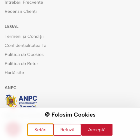
Întrebări Frecvente
Recenzii Clienți
LEGAL
Termeni și Condiții
Confidențialitatea Ta
Politica de Cookies
Politica de Retur
Hartă site
ANPC
🍪 Folosim Cookies
Măsuri de remediere pentru consumatori
Soluționarea alternativă a litigiilor
Setări
Refuză
Acceptă