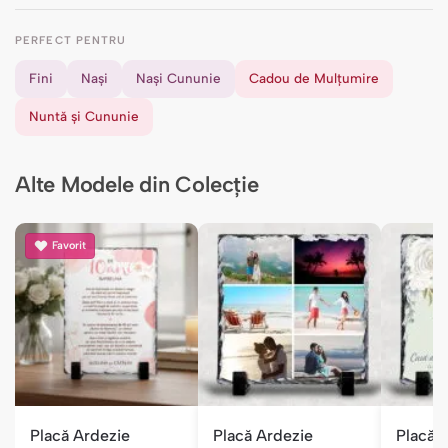
PERFECT PENTRU
Fini
Nași
Nași Cununie
Cadou de Mulțumire
Nuntă și Cununie
Alte Modele din Colecție
Favorit
Placă Ardezie
Placă Ardezie
Placă 