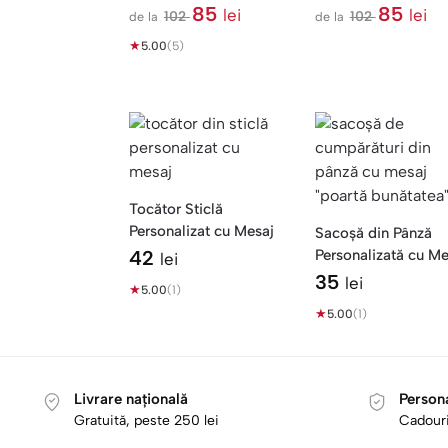
Aniversar — Poze în
Nume Mariana —
85
85
lei
lei
102
102
de la
de la
l
l
Forma Vârstei
Acrostih cu Poză
★
e
e
5.00
(5)
i
i
Tocător Sticlă
Personalizat cu Mesaj
Sacoșă din Pânză
42
Personalizată cu Me
lei
— Poartă Bunătatea
35
lei
★
5.00
(1)
★
5.00
(1)
Livrare națională
Persona
Gratuită, peste 250 lei
Cadouri