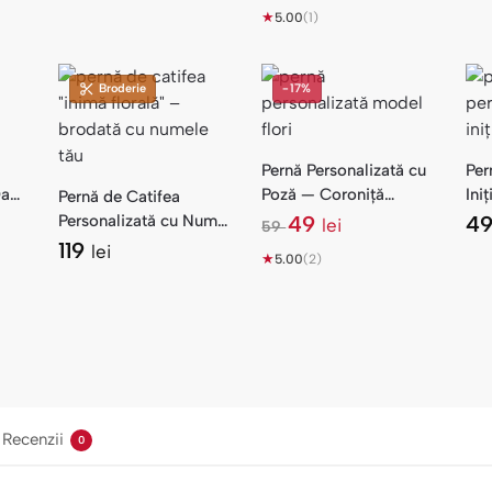
★
5.00
(1)
Broderie
-17%
Pernă Personalizată cu
Per
ată
Poză — Coroniță
Ini
Pernă de Catifea
iți
Florală
Mon
Personalizată cu Nume
49
4
lei
59
l
Brodat — Inimă Florală
119
lei
★
e
5.00
(2)
i
Recenzii
0