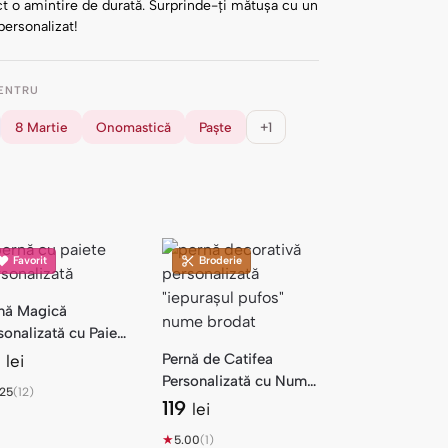
t o amintire de durată. Surprinde-ți mătușa cu un
 personalizat!
ENTRU
8 Martie
Onomastică
Paște
+1
Favorit
Broderie
nă Magică
sonalizată cu Paiete
ersibile și Poză
9
Pernă de Catifea
lei
Personalizată cu Nume
.25
(12)
Brodat — Iepuraș
119
lei
Pufos
★
5.00
(1)