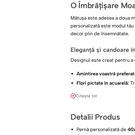
O Îmbrățișare Mo
Mătușa este adesea a doua ma
personalizată este modul tău 
decor plin de însemnătate.
Eleganță și candoare în
Designul este creat pentru a 
Amintirea voastră preferat
Flori pictate în acuarelă:
Tr
al casei.
Citește tot
Personalizare completă:
Te
exclusiv pentru ea.
Detalii Produs
Calitate premium pentr
Pernă personalizată de
40
Realizată din material textil 