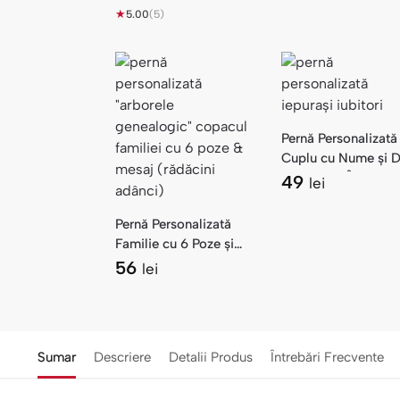
★
5.00
(5)
Pernă Personalizată
Cuplu cu Nume și D
— Iepurași Îndrăgost
49
lei
Pernă Personalizată
Familie cu 6 Poze și
Mesaj — Copacul
56
lei
Familiei
Sumar
Descriere
Detalii Produs
Întrebări Frecvente