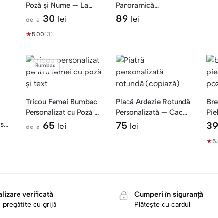
Poză și Nume — La
Panoramică
Mulți Ani
Personalizată — Cadou
30
89
lei
lei
de la
La Mulți Ani
★
5.00
(3)
Bumbac
Tricou Femei Bumbac
Placă Ardezie Rotundă
Bre
Personalizat cu Poză și
Personalizată — Cadou
Pie
Mesaj
La Mulți Ani
Po
saj
65
75
3
lei
lei
de la
★
5
lizare verificată
Cumperi în siguranță
 pregătite cu grijă
Plătește cu cardul