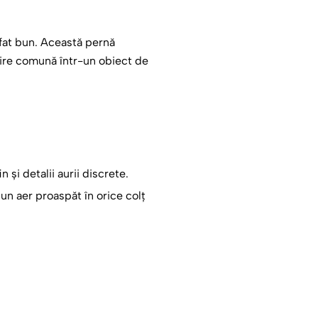
fat bun. Această pernă
tire comună într-un obiect de
 și detalii aurii discrete.
un aer proaspăt în orice colț
ntul că acest dar a fost creat
eală pentru momentele ei de