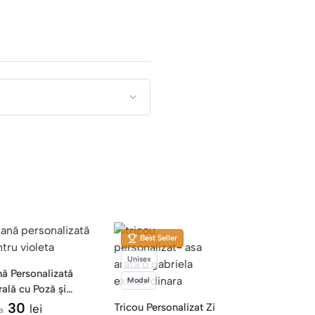
Best Seller
Unisex
ă Personalizată
Modal
rală cu Poză și
e — Violeta
30
Tricou Personalizat Zi
lei
a