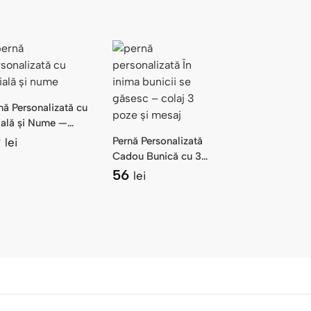
nă Personalizată cu
țială și Nume —
ogramă Florală
9
Pernă Personalizată
lei
Cadou Bunică cu 3
Poze și Mesaj — Colaj
56
lei
Floral