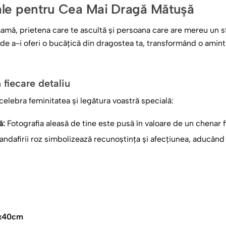
ale pentru Cea Mai Dragă Mătușă
mă, prietena care te ascultă și persoana care are mereu un s
de a-i oferi o bucățică din dragostea ta, transformând o amin
 fiecare detaliu
celebra feminitatea și legătura voastră specială:
ă:
Fotografia aleasă de tine este pusă în valoare de un chenar fin
andafirii roz simbolizează recunoștința și afecțiunea, aducând 
xtul „Mătușa” însoțit de numele ei (ex:
Elena
) îi oferă sentime
u confortul ei
x40cm
moale și catifelat, perna vine cu o umplutură pufoasă, fiind id