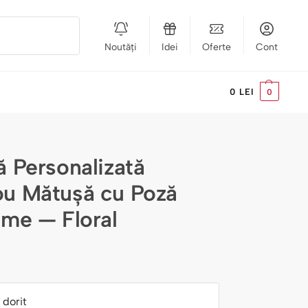
Noutăți
Idei
Oferte
Cont
Caută
0
LEI
0
ă Personalizată
u Mătușă cu Poză
ume — Floral
dorit