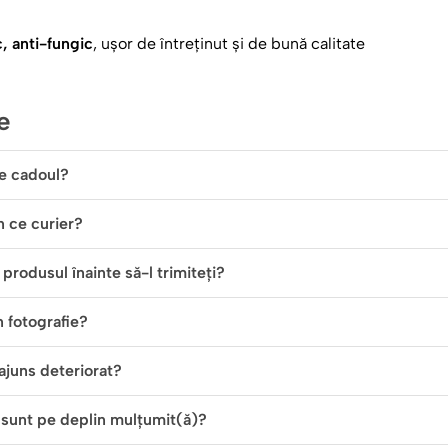
grat în țesătură, astfel că va rămâne impecabil, permițându-i
c, anti-fungic
, ușor de întreținut și de bună calitate
c lumea mai frumoasă doar pentru că fac parte din fami
e
e cadoul?
in ce curier?
produsul înainte să-l trimiteți?
n fotografie?
ajuns deteriorat?
 sunt pe deplin mulțumit(ă)?