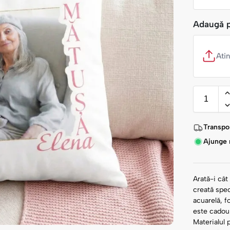
Adaugă 
Ati
Transpor
Ajunge r
Arată-i cât
creată spec
acuarelă, f
este cadoul
Materialul 