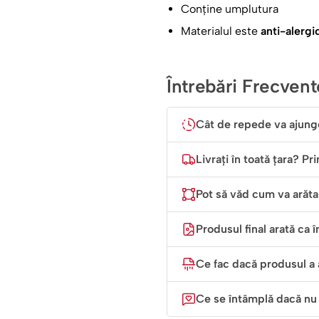
Conține umplutura
relaxare. Imprimeul este inte
Materialul este
anti-alergi
ani la rând.
„Sunt oameni care fa
Întrebări Frecvent
unul dintre ei.”
Cât de repede va ajung
Livrați în toată țara? Pr
Pot să văd cum va arăta 
Produsul final arată ca î
Ce fac dacă produsul a 
Ce se întâmplă dacă nu