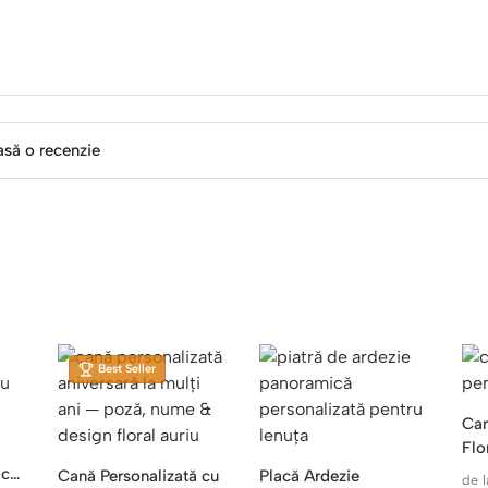
asă o recenzie
Best Seller
Can
Flo
Num
 cu
Cană Personalizată cu
Placă Ardezie
de l