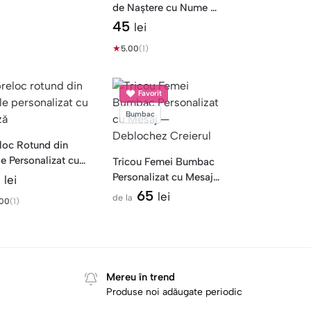
de Naștere cu Nume —
Azi e Ziua Mea
45
lei
★
5.00
(1)
Favorit
Bumbac
loc Rotund din
le Personalizat cu
Tricou Femei Bumbac
ză
9
Personalizat cu Mesaj
lei
— Deblochez Creierul
65
lei
de la
.00
(1)
Mereu în trend
Produse noi adăugate periodic