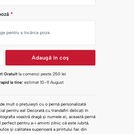
poză
*
nge pentru a încărca poza
Adaugă în coș
t Gratuit
la comenzi peste
250
lei
apid la tine:
estimat 10–11 August
 de mult o prețuiești cu o pernă personalizată
ial pentru ea! Decorată cu trandafiri delicați în
otografia voastră dragă și numele ei, această pernă
 perfect pentru a-i aminti zilnic că este iubită.
pufos și calitatea superioară a printului fac din