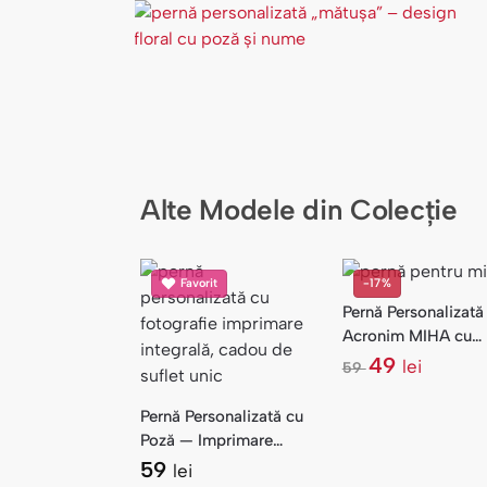
Alte Modele din Colecție
Favorit
-17%
Pernă Personalizată
Acronim MIHA cu
Atribute — Litere
49
lei
59
l
Florale
e
Pernă Personalizată cu
i
Poză — Imprimare
Integrală
59
lei