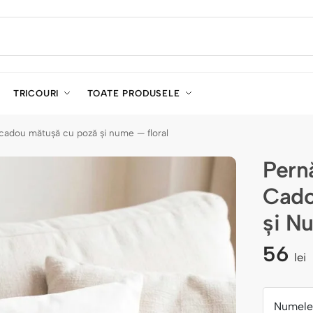
TRICOURI
TOATE PRODUSELE
 cadou mătușă cu poză și nume — floral
Pern
Cado
și N
56
lei
Numele 