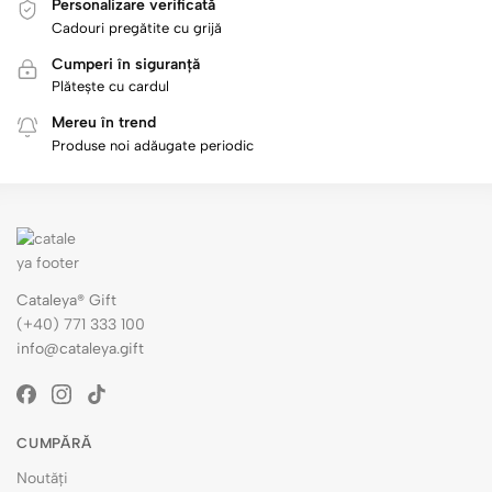
Personalizare verificată
Cadouri pregătite cu grijă
Cumperi în siguranță
Plătește cu cardul
Mereu în trend
Produse noi adăugate periodic
Cataleya® Gift
(+40) 771 333 100
info@cataleya.gift
CUMPĂRĂ
Noutăți