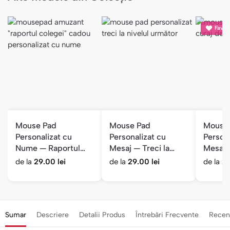
Favori
Mouse Pad
Mouse Pad
Mouse
Personalizat cu
Personalizat cu
Persona
Nume — Raportul
Mesaj — Treci la
Mesaj 
Colegei
Nivelul Următor
Ursule
de la
29.00
lei
de la
29.00
lei
de la
2
Sumar
Descriere
Detalii Produs
Întrebări Frecvente
Recen