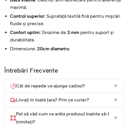
special pentru tine sau pentru persoanele pe care
maximă.
dorești să le surprinzi cu un cadou inedit. Imaginează-ți o
Control superior:
Suprafață textilă fină pentru mișcări
fotografie dragă de pe smartphone, de la o petrecere cu
fluide și precise.
prietenii sau o călătorie și adaugă-ți chiar textul preferat.
Confort optim:
Grosime de
3 mm
pentru suport și
durabilitate.
Mouse Pad-ul Rotund Personalizat Weekend este
elegant și își găsește cu ușurință locul pe orice birou.
Dimensiune:
20cm diametru
Designul său rotund și culorile vesele sunt moderne și
deloc obositoare pentru ochi.
Întrebări Frecvente
Cât de repede va ajunge cadoul?
Livrați în toată țara? Prin ce curier?
Pot să văd cum va arăta produsul înainte să-l
trimiteți?