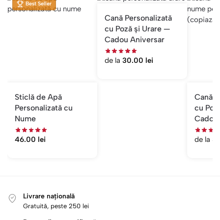
Best Seller
Cană Personalizată
cu Poză și Urare —
Cadou Aniversar
de la
30.00
lei
Sticlă de Apă
Cană P
Personalizată cu
cu Poz
Nume
Cadou 
46.00
lei
de la
3
Livrare națională
Gratuită, peste 250 lei