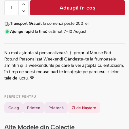
Adaugă în coș
Transport Gratuit
la comenzi peste
250
lei
Ajunge rapid la tine:
estimat 7–10 August
Nu mai aștepta și personalizează-ți propriul Mouse Pad
Rotund Personalizat Weekend! Gândește-te la frumoasele
amintiri și la weekendurile pe care le vei aștepta cu entuziasm,
în timp ce acest mouse pad te însoțește pe parcursul zilelor
tale de lucru. 💙
PERFECT PENTRU
Coleg
Prieten
Prietenă
Zi de Naștere
Alte Modele din Colecție