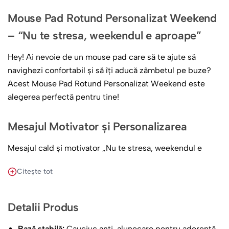
Mouse Pad Rotund Personalizat Weekend
– “Nu te stresa, weekendul e aproape”
Hey! Ai nevoie de un mouse pad care să te ajute să
navighezi confortabil și să îți aducă zâmbetul pe buze?
Acest Mouse Pad Rotund Personalizat Weekend este
alegerea perfectă pentru tine!
Mesajul Motivator și Personalizarea
Mesajul cald și motivator „Nu te stresa, weekendul e
aproape” îți va aminti că trebuie să te relaxezi și să te
Citește tot
bucuri de ziua de lucru, fiindcă în curând vei avea tot
timpul din lume pentru a te destinde și a petrece clipe
minunate în weekend.
Detalii Produs
Personalizarea face ca acest mouse pad să fie unic și
Bază stabilă:
Cauciuc anti-alunecare pentru aderență