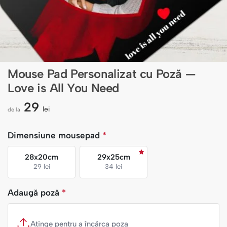
Mouse Pad Personalizat cu Poză —
Love is All You Need
29
lei
de la
Dimensiune mousepad
*
28x20cm
29x25cm
29 lei
34 lei
Adaugă poză
*
Atinge pentru a încărca poza