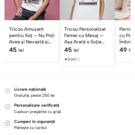
Tricou Amuzant
Tricou Personalizat
Pernă P
pentru Soț — Nu Poți
Femei cu Mesaj —
cu Poz
Avea și Nevastă și
Așa Arată o Soție
Îmbrăț
Dreptate
Extraordinară
Iubită
45
45
49
lei
lei
lei
★
5.00
(1)
Livrare națională
Gratuită, peste 250 lei
Personalizare verificată
Cadouri pregătite cu grijă
Cumperi în siguranță
Plătește cu cardul