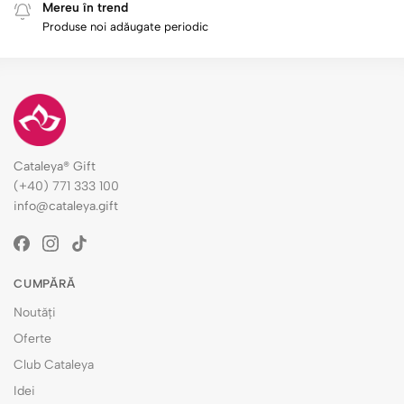
Mereu în trend
Produse noi adăugate periodic
Cataleya® Gift
(+40) 771 333 100
info@cataleya.gift
CUMPĂRĂ
Noutăți
Oferte
Club Cataleya
Idei