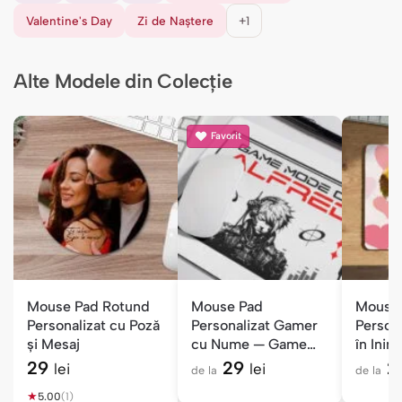
Valentine's Day
Zi de Naștere
+1
Alte Modele din Colecție
Favorit
Mouse Pad Rotund
Mouse Pad
Mouse 
Personalizat cu Poză
Personalizat Gamer
Persona
și Mesaj
cu Nume — Game
în Ini
Mode ON
Iubire
29
29
2
lei
lei
de la
de la
★
5.00
(1)