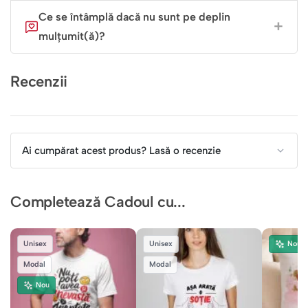
Ce se întâmplă dacă nu sunt pe deplin
mulțumit(ă)?
Recenzii
Ai cumpărat acest produs? Lasă o recenzie
Completează Cadoul cu...
Unisex
Unisex
Nou
Modal
Modal
Nou