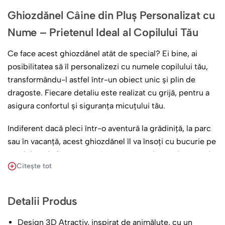
Ghiozdănel Câine din Pluș Personalizat cu
Nume – Prietenul Ideal al Copilului Tău
Ce face acest ghiozdănel atât de special? Ei bine, ai
posibilitatea să îl personalizezi cu numele copilului tău,
transformându-l astfel într-un obiect unic și plin de
dragoste. Fiecare detaliu este realizat cu grijă, pentru a
asigura confortul și siguranța micuțului tău.
Indiferent dacă pleci într-o aventură la grădiniță, la parc
sau în vacanță, acest ghiozdănel îl va însoți cu bucurie pe
copilul tău la fiecare pas. Lasă-ți micuțul să se bucure de
Citește tot
magie și aventuri, având mereu aproape acest prieten
pufoșel cu nume propriu.
Detalii Produs
Design 3D Atractiv, inspirat de animăluțe, cu un