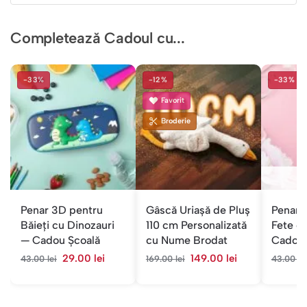
Completează Cadoul cu...
-33%
-12%
-33%
Favorit
Broderie
S
Penar 3D pentru
Gâscă Uriașă de Pluș
Penar 
Băieți cu Dinozauri
110 cm Personalizată
Fete c
— Cadou Școală
cu Nume Brodat
Cadou 
29.00
lei
149.00
lei
43.00
lei
169.00
lei
43.00
le