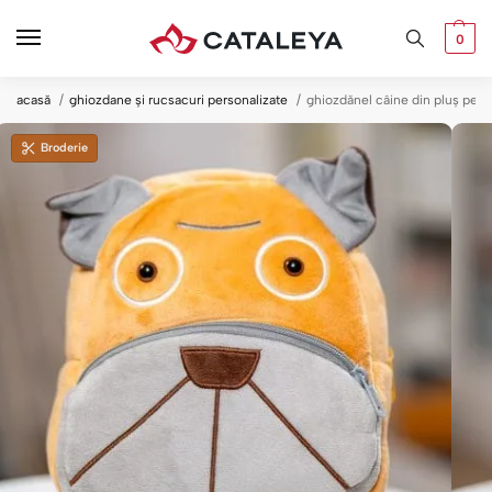
0
acasă
ghiozdane și rucsacuri personalizate
ghiozdănel câine din pluș pers
Broderie