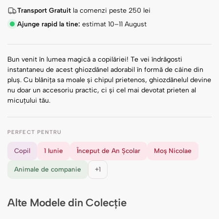
Transport Gratuit
la comenzi peste
250
lei
Ajunge rapid la tine:
estimat 10–11 August
Bun venit în lumea magică a copilăriei! Te vei îndrăgosti
instantaneu de acest ghiozdănel adorabil în formă de câine din
pluș. Cu blănița sa moale și chipul prietenos, ghiozdănelul devine
nu doar un accesoriu practic, ci și cel mai devotat prieten al
micuțului tău.
PERFECT PENTRU
Copil
1 Iunie
Început de An Școlar
Moș Nicolae
Animale de companie
+1
Alte Modele din Colecție