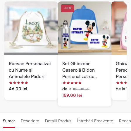
-13%
Rucsac Personalizat
Set Ghiozdan
Ghiozd
cu Nume și
Caserolă Bidon
Persona
Animalele Pădurii
Personalizat cu
Person
Nume și Personaj —
Fete
46.00
lei
de la
de la
7
Băieți
183.00
lei
159.00
lei
Sumar
Descriere
Detalii Produs
Întrebări Frecvente
Recen