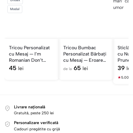
Unisex
Modal
Tricou Personalizat
Tricou Bumbac
Sticlă 
cu Mesaj — I’m
Personalizat Bărbați
cu Num
Romanian Don’t
cu Mesaj — Eroare
Prune 
Keep Calm
404 Motivație
Oameni
45
65
39
lei
lei
lei
de la
★
5.00
(1)
Livrare națională
Gratuită, peste 250 lei
Personalizare verificată
Cadouri pregătite cu grijă