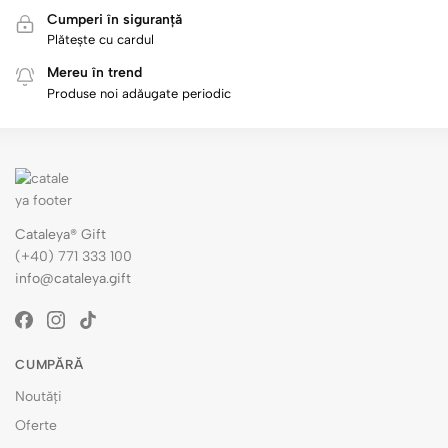
Cumperi în siguranță
Plătește cu cardul
Mereu în trend
Produse noi adăugate periodic
Cataleya® Gift
(+40) 771 333 100
info@cataleya.gift
CUMPĂRĂ
Noutăți
Oferte