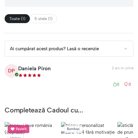
Toate (1)
5 stele (1)
Ai cumpărat acest produs? Lasă o recenzie
Daniela Piron
2 ani în urmă
DP
0
0
Completează Cadoul cu...
Favorit
Bumbac