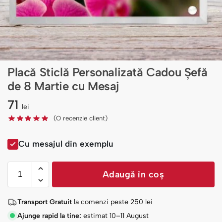
Placă Sticlă Personalizată Cadou Șefă
de 8 Martie cu Mesaj
71
lei
(O recenzie client)
Cu mesajul din exemplu
Adaugă în coș
Transport Gratuit
la comenzi peste
250
lei
Ajunge rapid la tine:
estimat 10–11 August