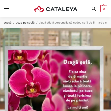
0
acasă
poze pe sticlă
placă sticlă personalizată cadou șefă de 8 martie cu 