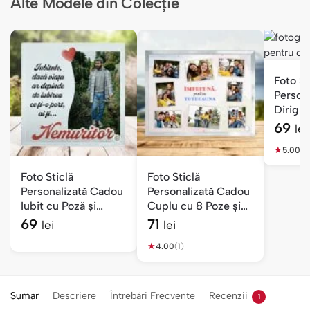
Alte Modele din Colecție
Foto St
Person
Dirigin
Mesaj
69
lei
★
5.00
(1)
Foto Sticlă
Foto Sticlă
Personalizată Cadou
Personalizată Cadou
Iubit cu Poză și
Cuplu cu 8 Poze și
Mesaj — Nemuritor
Mesaj
69
71
lei
lei
★
4.00
(1)
Sumar
Descriere
Întrebări Frecvente
Recenzii
1