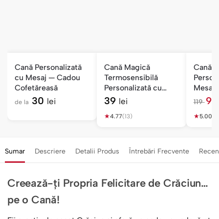
Cană Personalizată
Cană Magică
Cană T
cu Mesaj — Cadou
Termosensibilă
Persona
Cofetăreasă
Personalizată cu
Mesaj 
Poză
— Feme
30
39
9
lei
lei
119
de la
l
★
★
e
4.77
(13)
5.00
(1)
i
Sumar
Descriere
Detalii Produs
Întrebări Frecvente
Recen
Creează-ți Propria Felicitare de Crăciun…
pe o Cană!