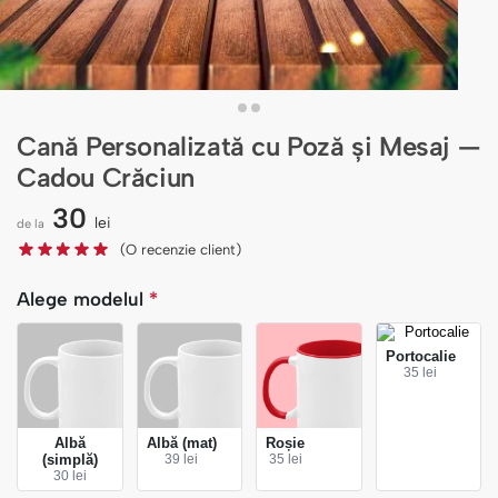
Cană Personalizată cu Poză și Mesaj —
Cadou Crăciun
30
lei
de la
(O recenzie client)
Alege modelul
*
Portocalie
35 lei
Albă
Albă (mat)
Roșie
(simplă)
39 lei
35 lei
30 lei