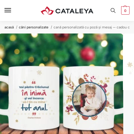
0
acasă
căni personalizate
cană personalizată cu poză și mesaj — cadou cră