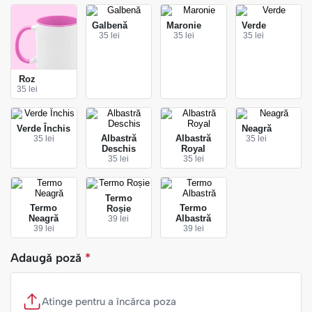
Galbenă
Maronie
Verde
35 lei
35 lei
35 lei
Roz
35 lei
Verde Închis
Neagră
Albastră
Albastră
35 lei
35 lei
Deschis
Royal
35 lei
35 lei
Termo
Termo
Termo
Roșie
Neagră
Albastră
39 lei
39 lei
39 lei
Adaugă poză
*
Atinge pentru a încărca poza