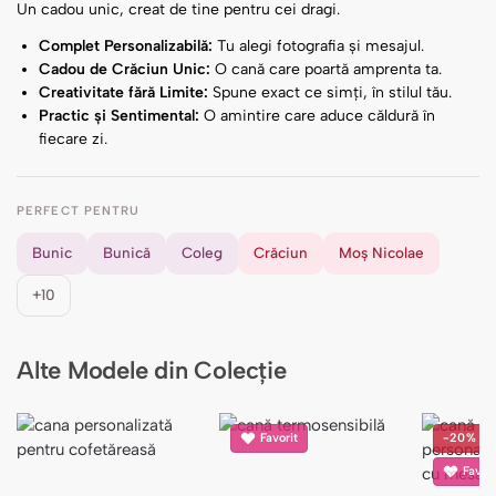
Un cadou unic, creat de tine pentru cei dragi.
Complet Personalizabilă:
Tu alegi fotografia și mesajul.
Cadou de Crăciun Unic:
O cană care poartă amprenta ta.
Creativitate fără Limite:
Spune exact ce simți, în stilul tău.
Practic și Sentimental:
O amintire care aduce căldură în
fiecare zi.
PERFECT PENTRU
Bunic
Bunică
Coleg
Crăciun
Moș Nicolae
+10
Alte Modele din Colecție
Favorit
-20%
Favori