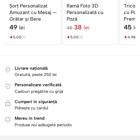
Șorț Personalizat
Ramă Foto 3D
Tricou 
Amuzant cu Mesaj —
Personalizată cu
cu Poz
Grătar și Bere
Poză
Premiu
49
38
45
lei
lei
lei
48
l
★
★
e
★
5.00
(1)
5.00
(1)
4.98
(5
i
Livrare națională
Gratuită, peste 250 lei
Personalizare verificată
Cadouri pregătite cu grijă
Cumperi în siguranță
Plătește cu cardul
Mereu în trend
Produse noi adăugate periodic