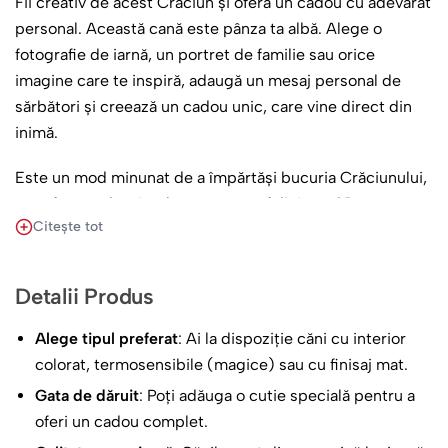
Fii creativ de acest Crăciun și oferă un cadou cu adevărat
personal. Această cană este pânza ta albă. Alege o
fotografie de iarnă, un portret de familie sau orice
imagine care te inspiră, adaugă un mesaj personal de
sărbători și creează un cadou unic, care vine direct din
inimă.
Este un mod minunat de a împărtăși bucuria Crăciunului,
transformând o simplă cană într-o felicitare 3D, care
Citește tot
poate fi și folosită. Calitatea imprimării va pune în valoare
atât fotografia, cât și mesajul tău.
Detalii Produs
Cadoul perfect pentru oricine, pentru că este creat în
totalitate de tine. O surpriză care va fi cu siguranță
Alege tipul preferat
: Ai la dispoziție căni cu interior
păstrată și folosită cu drag.
colorat, termosensibile (magice) sau cu finisaj mat.
Gata de dăruit
: Poți adăuga o cutie specială pentru a
oferi un cadou complet.