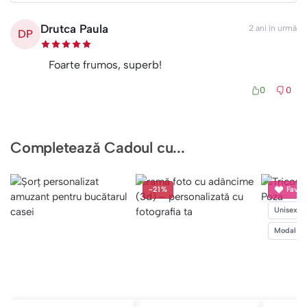
Drutca Paula
2 ani în urmă
DP
Foarte frumos, superb!
0
0
Completează Cadoul cu...
-21%
Favori
Unisex
Modal