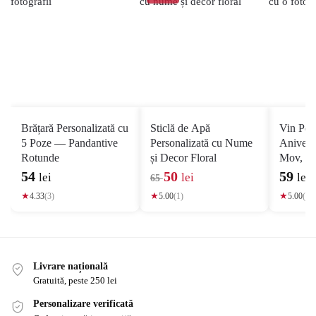
Brățară Personalizată cu
Sticlă de Apă
Vin Pers
5 Poze — Pandantive
Personalizată cu Nume
Aniversa
Rotunde
și Decor Floral
Mov, Po
54
50
59
lei
lei
lei
65
l
★
4.33
(3)
★
5.00
(1)
★
5.00
(5)
e
i
Livrare națională
Gratuită, peste 250 lei
Personalizare verificată