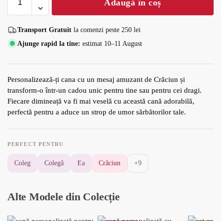
Adaugă în coș
Transport Gratuit
la comenzi peste
250
lei
Ajunge rapid la tine:
estimat 10–11 August
Personalizează-ți cana cu un mesaj amuzant de Crăciun și
transform-o într-un cadou unic pentru tine sau pentru cei dragi.
Fiecare dimineață va fi mai veselă cu această cană adorabilă,
perfectă pentru a aduce un strop de umor sărbătorilor tale.
PERFECT PENTRU
Coleg
Colegă
Ea
Crăciun
+9
Alte Modele din Colecție