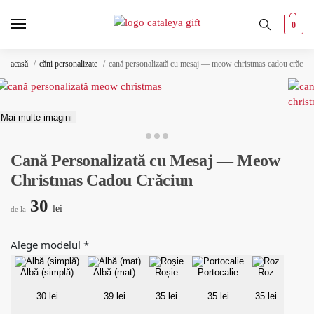
0
acasă
căni personalizate
cană personalizată cu mesaj — meow christmas cadou crăciun
Mai multe imagini
Cană Personalizată cu Mesaj — Meow
Christmas Cadou Crăciun
30
lei
de la
Alege modelul
*
Albă (simplă)
Albă (mat)
Roșie
Portocalie
Roz
30 lei
39 lei
35 lei
35 lei
35 lei