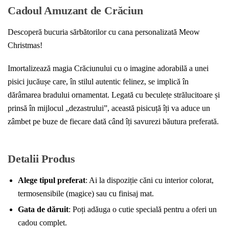
Cadoul Amuzant de Crăciun
Descoperă bucuria sărbătorilor cu cana personalizată Meow
Christmas!
Imortalizează magia Crăciunului cu o imagine adorabilă a unei
pisici jucăușe care, în stilul autentic felinez, se implică în
dărâmarea bradului ornamentat. Legată cu beculețe strălucitoare și
prinsă în mijlocul „dezastrului”, această pisicuță îți va aduce un
zâmbet pe buze de fiecare dată când îți savurezi băutura preferată.
Detalii Produs
Alege tipul preferat
: Ai la dispoziție căni cu interior colorat,
termosensibile (magice) sau cu finisaj mat.
Gata de dăruit
: Poți adăuga o cutie specială pentru a oferi un
cadou complet.