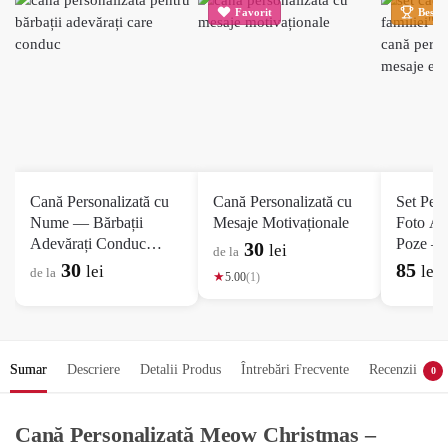
Favorit
Best S
Cană Personalizată cu
Cană Personalizată cu
Set Per
Nume — Bărbații
Mesaje Motivaționale
Foto A4
Adevărați Conduc
Poze —
30
lei
de la
Mercedes
30
85
lei
lei
de la
★
5.00
(1)
Sumar
Descriere
Detalii Produs
Întrebări Frecvente
Recenzii
0
Cană Personalizată Meow Christmas –