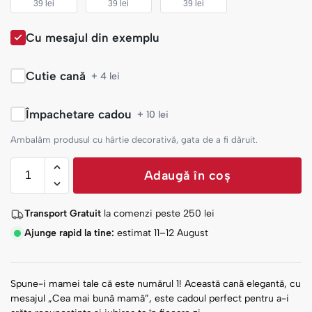
39 lei
39 lei
39 lei
Cu mesajul din exemplu
Cutie cană
+ 4 lei
Împachetare cadou
+ 10 lei
Ambalăm produsul cu hârtie decorativă, gata de a fi dăruit.
Adaugă în coș
Transport Gratuit
la comenzi peste
250
lei
Ajunge rapid la tine:
estimat 11–12 August
Spune-i mamei tale că este numărul 1! Această cană elegantă, cu
mesajul „Cea mai bună mamă”, este cadoul perfect pentru a-i