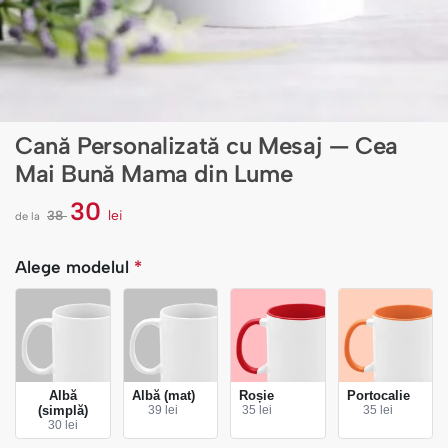
Cană Personalizată cu Mesaj — Cea
Mai Bună Mama din Lume
30
38
lei
de la
l
e
i
Alege modelul
*
Albă
Albă (mat)
Roșie
Portocalie
(simplă)
39 lei
35 lei
35 lei
30 lei