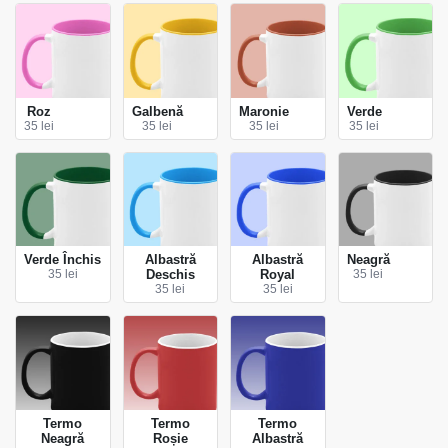
Roz
Galbenă
Maronie
Verde
35 lei
35 lei
35 lei
35 lei
Verde Închis
Albastră
Albastră
Neagră
35 lei
Deschis
Royal
35 lei
35 lei
35 lei
Termo
Termo
Termo
Neagră
Roșie
Albastră