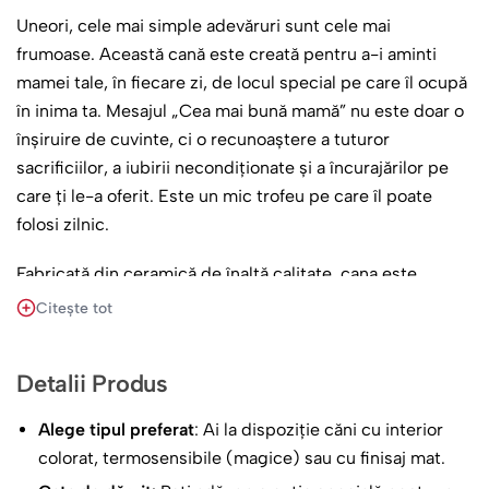
Uneori, cele mai simple adevăruri sunt cele mai
frumoase. Această cană este creată pentru a-i aminti
mamei tale, în fiecare zi, de locul special pe care îl ocupă
în inima ta. Mesajul „Cea mai bună mamă” nu este doar o
înșiruire de cuvinte, ci o recunoaștere a tuturor
sacrificiilor, a iubirii necondiționate și a încurajărilor pe
care ți le-a oferit. Este un mic trofeu pe care îl poate
folosi zilnic.
Fabricată din ceramică de înaltă calitate, cana este
robustă și are un finisaj lucios care scoate în evidență
Citește tot
designul elegant. Este perfectă pentru cafeaua care îi dă
startul zilei sau pentru ceaiul relaxant de seară.
Detalii Produs
Imprimarea este durabilă, rezistentă la spălări repetate și
la cuptorul cu microunde, asigurând că mesajul tău de
Alege tipul preferat
: Ai la dispoziție căni cu interior
dragoste va dăinui.
colorat, termosensibile (magice) sau cu finisaj mat.