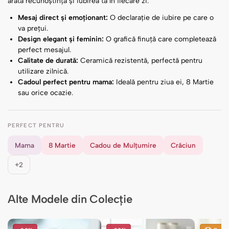
arăta recunoștința și iubirea ta în fiecare zi.
Mesaj direct și emoționant:
O declarație de iubire pe care o
va prețui.
Design elegant și feminin:
O grafică finuță care completează
perfect mesajul.
Calitate de durată:
Ceramică rezistentă, perfectă pentru
utilizare zilnică.
Cadoul perfect pentru mama:
Ideală pentru ziua ei, 8 Martie
sau orice ocazie.
PERFECT PENTRU
Mama
8 Martie
Cadou de Mulțumire
Crăciun
+2
Alte Modele din Colecție