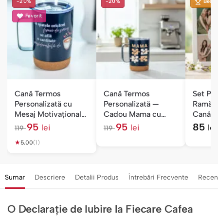
-20%
-20%
Best S
Favorit
Cană Termos
Cană Termos
Set Per
Personalizată cu
Personalizată —
Ramă F
Mesaj Motivațional
Cadou Mama cu
Cană c
— Femei de Succes
Numele Copiilor
Cadou
95
95
85
lei
lei
lei
119
119
l
l
★
e
e
5.00
(1)
i
i
Sumar
Descriere
Detalii Produs
Întrebări Frecvente
Recen
O Declarație de Iubire la Fiecare Cafea