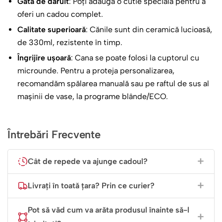
Gata de dăruit
: Poți adăuga o cutie specială pentru a
Dacă vrei să-i oferi un cadou care să-i meargă direct la
oferi un cadou complet.
suflet, fără a fi nevoie de alte cuvinte, aceasta este
alegerea perfectă. Este ideală pentru ziua ei de naștere,
Calitate superioară
: Cănile sunt din ceramică lucioasă,
de 8 Martie, de Crăciun sau pur și simplu pentru a-i face
de 330ml, rezistente în timp.
o bucurie într-o zi obișnuită. Este un „Mulțumesc!” și un
Îngrijire ușoară
: Cana se poate folosi la cuptorul cu
„Te iubesc!” într-un singur dar.
microunde. Pentru a proteja personalizarea,
recomandăm spălarea manuală sau pe raftul de sus al
mașinii de vase, la programe blânde/ECO.
Întrebări Frecvente
Cât de repede va ajunge cadoul?
Livrați în toată țara? Prin ce curier?
Pot să văd cum va arăta produsul înainte să-l