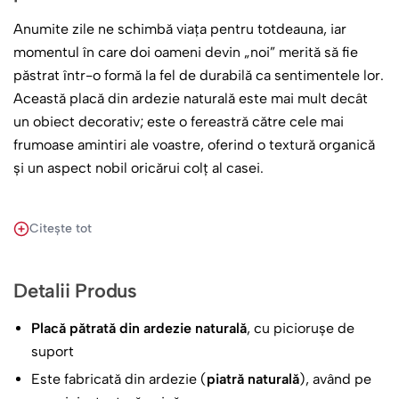
Anumite zile ne schimbă viața pentru totdeauna, iar
momentul în care doi oameni devin „noi” merită să fie
păstrat într-o formă la fel de durabilă ca sentimentele lor.
Această placă din ardezie naturală este mai mult decât
un obiect decorativ; este o fereastră către cele mai
frumoase amintiri ale voastre, oferind o textură organică
și un aspect nobil oricărui colț al casei.
Un Colaj Artistic pentru Momente de Neuitat
Citește tot
Designul a fost creat pentru a pune în valoare nu una, ci
trei perspective ale fericirii voastre:
Detalii Produs
Imagine Panoramică Principală:
Partea superioară a
Placă pătrată din ardezie naturală
, cu piciorușe de
plăcii găzduiește fotografia voastră preferată,
suport
integrată cu un efect de „watercolor brush” care se
Este fabricată din ardezie (
piatră naturală
), având pe
topește natural în textura rocii.