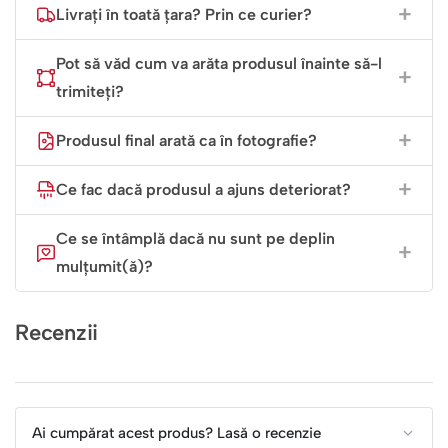
Livrați în toată țara? Prin ce curier?
elegante de culoare neagră, fiind gata să ocupe locul de
onoare pe noptieră, birou sau bibliotecă.
Pot să văd cum va arăta produsul înainte să-l
trimiteți?
„Dragostea este piatra de temelie a unei
vieți fericite. Păstrează-i amintirea vie
Produsul final arată ca în fotografie?
pe o piesă de decor la fel de solidă.”
Ce fac dacă produsul a ajuns deteriorat?
Ce se întâmplă dacă nu sunt pe deplin
mulțumit(ă)?
Recenzii
Ai cumpărat acest produs? Lasă o recenzie