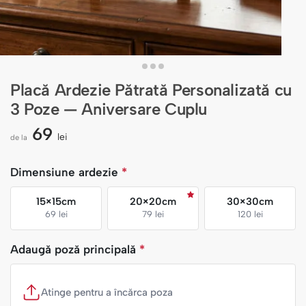
Placă Ardezie Pătrată Personalizată cu
3 Poze — Aniversare Cuplu
69
lei
de la
Dimensiune ardezie
*
15×15cm
20×20cm
30×30cm
69 lei
79 lei
120 lei
Adaugă poză principală
*
Atinge pentru a încărca poza