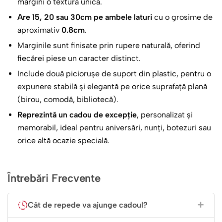
margini o textură unică.
Două Instantanee Suplimentare:
În partea de jos, două
Are 15, 20 sau 30cm pe ambele laturi
cu o grosime de
fotografii tip „polaroid” adaugă dinamism colajului,
aproximativ
0.8cm
.
permițându-vă să surprindeți detalii sau unghiuri
diferite ale aceleiași zile magice.
Marginile sunt finisate prin rupere naturală, oferind
fiecărei piese un caracter distinct.
Mesaj de Suflet și Personalizare:
Textul
„Ziua în care
am devenit NOI”
, alături de data calendaristică,
Include două piciorușe de suport din plastic, pentru o
transformă placa într-o bornă simbolică a relației
expunere stabilă și elegantă pe orice suprafață plană
voastre.
(birou, comodă, bibliotecă).
Reprezintă un cadou de excepție
, personalizat și
Autenticitate și Calitate Premium
memorabil, ideal pentru aniversări, nunți, botezuri sau
orice altă ocazie specială.
Fiecare bucată de ardezie este unică, având margini
brute, dăltuite manual, ceea ce înseamnă că nu vor exista
două plăci identice. Suprafața plană este tratată special
Întrebări Frecvente
pentru a primi un imprimeu de înaltă fidelitate, rezistent
la razele UV și umiditate. Culorile rămân vibrante, iar
detaliile fotografiilor sunt redate cu o claritate
Cât de repede va ajunge cadoul?
surprinzătoare. Placa vine însoțită de două suporturi