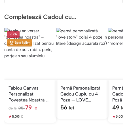
Completează Cadoul cu...
-17%
Best Seller
Tablou Canvas
Pernă Personalizată
Pernă P
Personalizat
Cadou Cuplu cu 4
Cadou 
Povestea Noastră —
Poze — LOVE
Poză în
Cadou Aniversare
Acuarelă
Mesaj
79
56
49
lei
lei
lei
95
de la
Nuntă
l
★
e
★
5.00
(1)
5.00
(3
i