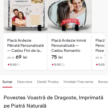
Placă Ardezie
Placă Ardezie Inimă
Placă 
Pătrată Personalizată
Personalizată —
Persona
— Cadou Fini de la
Cadou Romantic
Poze —
Nași
Numelu
69
75
7
lei
lei
de la
de la
★
★
★
5.00
(1)
5.00
(2)
5.00
(1)
Sumar
Descriere
Detalii Produs
Întrebări Frecvente
Recen
Povestea Voastră de Dragoste, Imprimată
pe Piatră Naturală