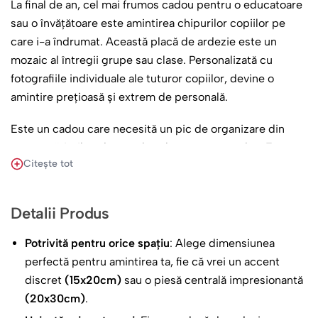
La final de an, cel mai frumos cadou pentru o educatoare
sau o învățătoare este amintirea chipurilor copiilor pe
care i-a îndrumat. Această placă de ardezie este un
mozaic al întregii grupe sau clase. Personalizată cu
fotografiile individuale ale tuturor copiilor, devine o
amintire prețioasă și extrem de personală.
Este un cadou care necesită un pic de organizare din
partea părinților, dar rezultatul este spectaculos. Este o
Citește tot
dovadă de recunoștință care îi va merge direct la suflet, o
piesă de decor pe care o va privi cu nostalgie și mândrie.
Detalii Produs
Cadoul de absolvire sau de final de an ideal, care spune
„Mulțumim!” din partea fiecărui copil în parte.
Potrivită pentru orice spațiu
: Alege dimensiunea
perfectă pentru amintirea ta, fie că vrei un accent
discret
(15x20cm)
sau o piesă centrală impresionantă
(20x30cm)
.