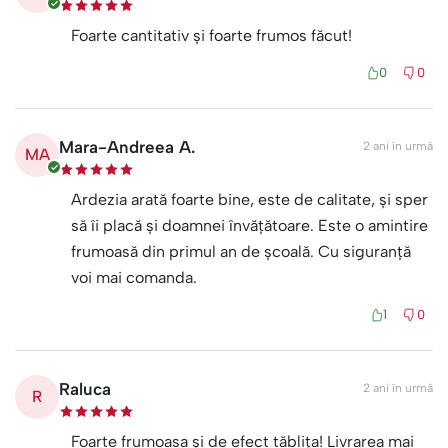
Foarte cantitativ și foarte frumos făcut!
0
0
Mara-Andreea A.
2 ani în urmă
MA
Ardezia arată foarte bine, este de calitate, și sper
să îi placă și doamnei învățătoare. Este o amintire
frumoasă din primul an de școală. Cu siguranță
voi mai comanda.
1
0
Raluca
2 ani în urmă
R
Foarte frumoasa și de efect tăblița! Livrarea mai