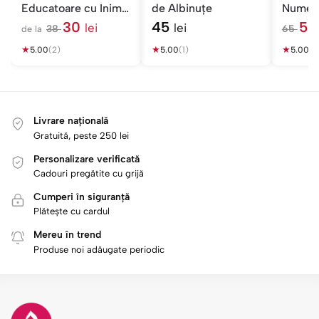
Educatoare cu Inimă
de Albinuțe
Nume ș
Uriașă
30
45
5
lei
lei
38
65
de la
l
l
★
e
★
★
e
5.00
(2)
5.00
(1)
5.00
(1)
i
i
Livrare națională
Gratuită, peste 250 lei
Personalizare verificată
Cadouri pregătite cu grijă
Cumperi în siguranță
Plătește cu cardul
Mereu în trend
Produse noi adăugate periodic