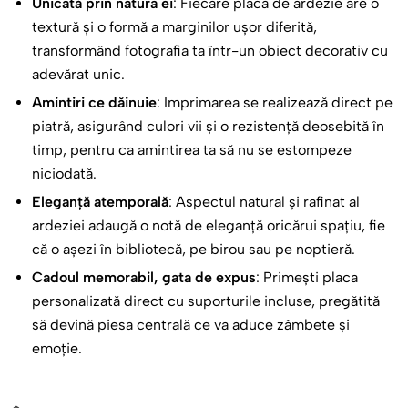
Unicată prin natura ei
: Fiecare placă de ardezie are o
textură și o formă a marginilor ușor diferită,
transformând fotografia ta într-un obiect decorativ cu
adevărat unic.
Amintiri ce dăinuie
: Imprimarea se realizează direct pe
piatră, asigurând culori vii și o rezistență deosebită în
timp, pentru ca amintirea ta să nu se estompeze
niciodată.
Eleganță atemporală
: Aspectul natural și rafinat al
ardeziei adaugă o notă de eleganță oricărui spațiu, fie
că o așezi în bibliotecă, pe birou sau pe noptieră.
Cadoul memorabil, gata de expus
: Primești placa
personalizată direct cu suporturile incluse, pregătită
să devină piesa centrală ce va aduce zâmbete și
emoție.