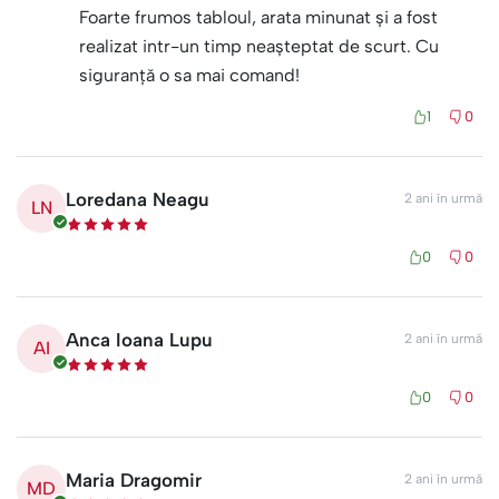
Foarte frumos tabloul, arata minunat și a fost
realizat intr-un timp neașteptat de scurt. Cu
siguranță o sa mai comand!
1
0
Loredana Neagu
2 ani în urmă
LN
0
0
Anca Ioana Lupu
2 ani în urmă
AI
0
0
Maria Dragomir
2 ani în urmă
MD