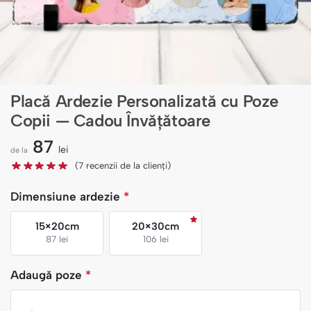
Placă Ardezie Personalizată cu Poze
Copii — Cadou Învățătoare
87
lei
de la
(
7
recenzii de la clienți)
Dimensiune ardezie
*
15×20cm
20×30cm
87 lei
106 lei
Adaugă poze
*