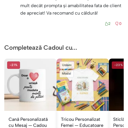
mult decât prompta și amabilitatea fata de client
de apreciat! Va recomand cu căldură!
2
0
Completează Cadoul cu...
-21%
Unisex
-23%
Modal
Cană Personalizată
Tricou Personalizat
Sticlă 
cu Mesaj — Cadou
Femei — Educatoare
Persona