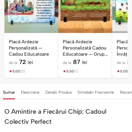
Placă Ardezie
Placă Ardezie
Placă 
Personalizată —
Personalizată Cadou
Person
Cadou Educatoare
Educatoare — Grupa
Învăță
Furnicuțelor
Buburu
72
87
8
lei
lei
de la
de la
de la
★
★
★
5.00
(2)
5.00
(1)
5.00
(3
Sumar
Descriere
Detalii Produs
Întrebări Frecvente
Recen
O Amintire a Fiecărui Chip: Cadoul
Colectiv Perfect