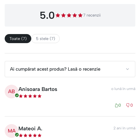
5.0
7 recenzii
Toate (7)
5 stele (7)
Ai cumpărat acest produs? Lasă o recenzie
Anisoara Bartos
o lună în urmă
AB
0
0
Mateoi A.
2 ani în urmă
MA