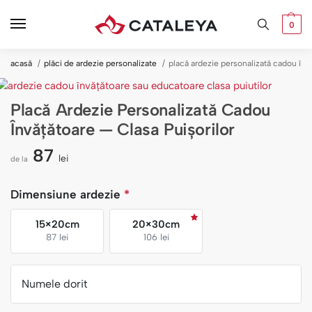
0
acasă
plăci de ardezie personalizate
placă ardezie personalizată cadou învă
Placă Ardezie Personalizată Cadou
Învățătoare — Clasa Puișorilor
87
lei
de la
Dimensiune ardezie
*
15×20cm
20×30cm
87 lei
106 lei
Numele dorit