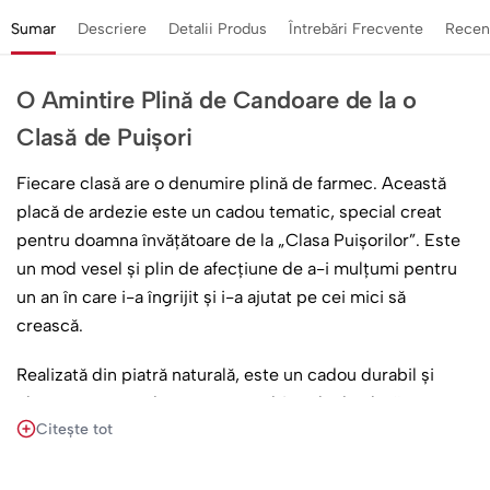
Sumar
Descriere
Detalii Produs
Întrebări Frecvente
Recen
O Amintire Plină de Candoare de la o
Clasă de Puișori
Fiecare clasă are o denumire plină de farmec. Această
placă de ardezie este un cadou tematic, special creat
pentru doamna învățătoare de la „Clasa Puișorilor”. Este
un mod vesel și plin de afecțiune de a-i mulțumi pentru
un an în care i-a îngrijit și i-a ajutat pe cei mici să
crească.
Realizată din piatră naturală, este un cadou durabil și
elegant, care va decora cu mândrie sala de clasă sau casa
Citește tot
doamnei. Designul este colorat și plin de candoare, o
amintire perfectă a unei generații de copii minunați.