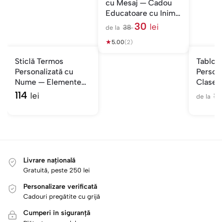
cu Mesaj — Cadou
Educatoare cu Inimă
Uriașă
30
lei
38
de la
l
★
e
5.00
(2)
i
Sticlă Termos
Tablou
Personalizată cu
Persona
Nume — Elemente
Clasei
Școlare
Decor 
114
lei
1
de la
Livrare națională
Gratuită, peste 250 lei
Personalizare verificată
Cadouri pregătite cu grijă
Cumperi în siguranță