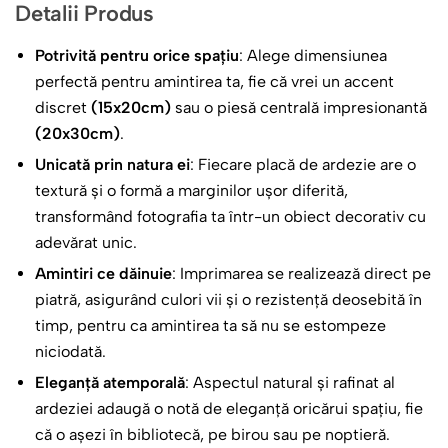
Detalii Produs
Este cadoul ideal de final de an, un mod de a lăsa o
amintire veselă și personalizată.
Potrivită pentru orice spațiu
: Alege dimensiunea
perfectă pentru amintirea ta, fie că vrei un accent
discret
(15x20cm)
sau o piesă centrală impresionantă
(20x30cm)
.
Unicată prin natura ei
: Fiecare placă de ardezie are o
textură și o formă a marginilor ușor diferită,
transformând fotografia ta într-un obiect decorativ cu
adevărat unic.
Amintiri ce dăinuie
: Imprimarea se realizează direct pe
piatră, asigurând culori vii și o rezistență deosebită în
timp, pentru ca amintirea ta să nu se estompeze
niciodată.
Eleganță atemporală
: Aspectul natural și rafinat al
ardeziei adaugă o notă de eleganță oricărui spațiu, fie
că o așezi în bibliotecă, pe birou sau pe noptieră.