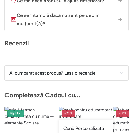
Ce fac dacă produsul a ajuns deteriorat?
Ce se întâmplă dacă nu sunt pe deplin
mulțumit(ă)?
Recenzii
Ai cumpărat acest produs? Lasă o recenzie
Completează Cadoul cu...
Nou
-21%
-17%
Cană Personalizată