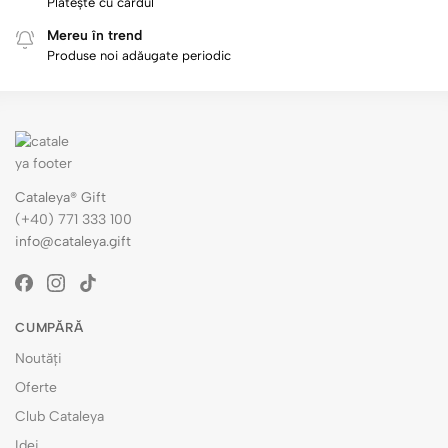
Plătește cu cardul
Mereu în trend
Produse noi adăugate periodic
Cataleya® Gift
(+40) 771 333 100
info@cataleya.gift
CUMPĂRĂ
Noutăți
Oferte
Club Cataleya
Idei