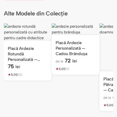
Alte Modele din Colecție
Placă Ardezie
Personalizată —
Placă Ardezie
Cadou Brândușa
Rotundă
Personalizată —
72
lei
de la
Cadou Cadru
75
lei
★
5.00
(1)
Didactic
★
5.00
(3)
Placă 
Pătrată
— Cad
Educat
6
de la
★
5.00
(7