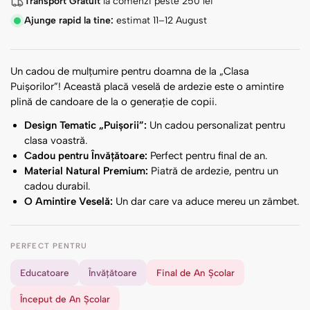
Transport Gratuit
la comenzi peste
250
lei
Ajunge rapid la tine:
estimat 11–12 August
Un cadou de mulțumire pentru doamna de la „Clasa
Puișorilor”! Această placă veselă de ardezie este o amintire
plină de candoare de la o generație de copii.
Design Tematic „Puișorii”:
Un cadou personalizat pentru
clasa voastră.
Cadou pentru Învățătoare:
Perfect pentru final de an.
Material Natural Premium:
Piatră de ardezie, pentru un
cadou durabil.
O Amintire Veselă:
Un dar care va aduce mereu un zâmbet.
PERFECT PENTRU
Educatoare
Învățătoare
Final de An Școlar
Început de An Școlar