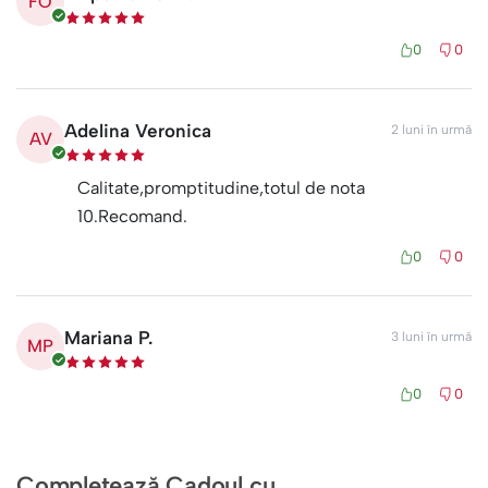
FO
0
0
Adelina Veronica
2 luni în urmă
AV
Calitate,promptitudine,totul de nota
10.Recomand.
0
0
Mariana P.
3 luni în urmă
MP
0
0
Completează Cadoul cu...