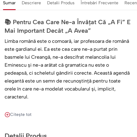
Sumar
Descriere
Detalii Produs
Întrebări Frecvente
Recen
📚 Pentru Cea Care Ne-a Învățat Că „A Fi” E
Mai Important Decât „A Avea”
Limba română este o comoară, iar profesoara de română
este gardianul ei. Ea este cea care ne-a purtat prin
basmele lui Creangă, ne-a descifrat melancolia lui
Eminescu și ne-a arătat că gramatica nu este o
pedeapsă, ci scheletul gândirii corecte. Această agendă
elegantă este un semn de recunoștință pentru toate
orele în care ne-a modelat vocabularul și, implicit,
caracterul.
O Copertă Plină de Simboluri Literare
Citește tot
Designul este o pledoarie pentru lectură, imprimat pe o
copertă de un vișiniu nobil (burgundy), care evocă
Detalii Produs