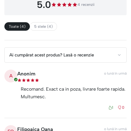
5.0
4 recenzii
Toate (4)
5 stele (4)
Ai cumpărat acest produs? Lasă o recenzie
Anonim
o lună în urmă
A
Recomand. Exact ca in poza, livrare foarte rapida.
Multumesc.
1
0
Filipoaica Oana
o lună în urmă