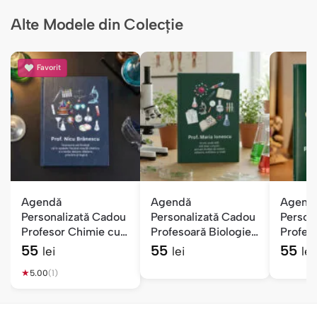
Alte Modele din Colecție
Favorit
Agendă
Agendă
Agend
Personalizată Cadou
Personalizată Cadou
Person
Profesor Chimie cu
Profesoară Biologie
Profes
Nume și Mesaj
cu Nume și Mesaj
cu Num
55
55
55
lei
lei
lei
★
5.00
(1)