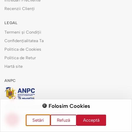
Întrebări Frecvente
Recenzii Clienți
LEGAL
Termeni și Condiții
Confidențialitatea Ta
Politica de Cookies
Politica de Retur
Hartă site
ANPC
🍪 Folosim Cookies
Măsuri de remediere pentru consumatori
Soluționarea alternativă a litigiilor
Setări
Refuză
Acceptă