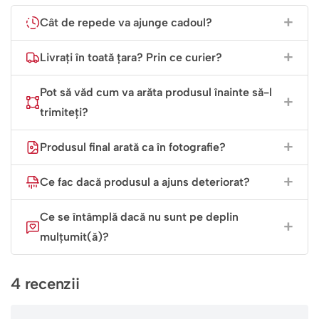
Spațiu Nelimitat pentru Creație (Nedatat)
Cât de repede va ajunge cadoul?
Scriitorii nu au orar, și nici inspirația profesoarei. Agenda
Livrați în toată țara? Prin ce curier?
este nedatată, oferindu-i libertatea de a o folosi oricând
simte nevoia să noteze o idee de lecție, un citat
Pot să văd cum va arăta produsul înainte să-l
memorabil sau planificarea pentru olimpiadă.
trimiteți?
Un Cadou „Ca la Carte”
Produsul final arată ca în fotografie?
Când este momentul potrivit să o oferiți?
Ce fac dacă produsul a ajuns deteriorat?
1 sau 8 Martie
: Culoarea vișinie și tema florală o fac
ideală.
Ce se întâmplă dacă nu sunt pe deplin
Ziua Limbii Române
(31 August) sau Început de An: Un
mulțumit(ă)?
gest simbolic puternic.
Sfârșit de An
: Un cadou de rămas-bun plin de emoție.
4 recenzii