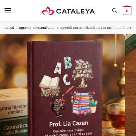
0
acasă
agende personalizate
agendă personalizată cadou profesoară româ