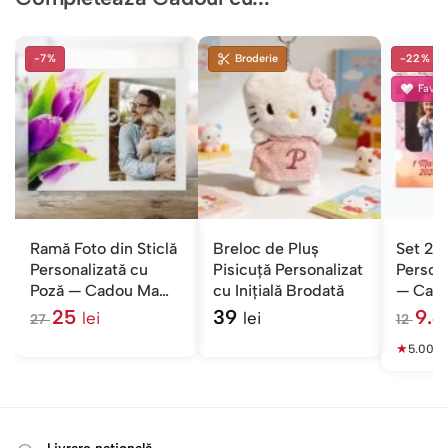
-7%
Broderie
-22%
Favori
Ramă Foto din Sticlă
Breloc de Pluș
Set 2 
Personalizată cu
Pisicuță Personalizat
Persona
Poză — Cadou Mama
cu Inițială Brodată
— Cado
cu Mesaj
25
39
9.
lei
lei
27
12
l
l
e
★
e
5.00
(1
i
i