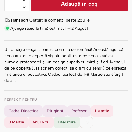
Adaugă în coș
Transport Gratuit
la comenzi peste
250
lei
Ajunge rapid la tine:
estimat 11–12 August
Un omagiu elegant pentru doamna de română! Această agendă
nedatată, cu o copertă vișiniu nobil, este personalizată cu
numele profesoarei și un design superb cu cărți și flori. Mesajul
de pe copertă („să scriem corect, să citim cu sens”) celebrează
misiunea ei educativă. Cadoul perfect de 1-8 Martie sau sfârșit
de an.
PERFECT PENTRU
Cadre Didactice
Dirigintă
Profesor
1 Martie
8 Martie
Anul Nou
Literatură
+3