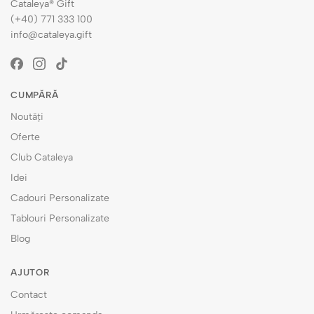
Cataleya® Gift
(+40) 771 333 100
info@cataleya.gift
CUMPĂRĂ
Noutăți
Oferte
Club Cataleya
Idei
Cadouri Personalizate
Tablouri Personalizate
Blog
AJUTOR
Contact