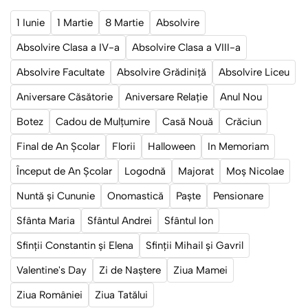
1 Iunie
1 Martie
8 Martie
Absolvire
Absolvire Clasa a IV-a
Absolvire Clasa a VIII-a
Absolvire Facultate
Absolvire Grădiniță
Absolvire Liceu
Aniversare Căsătorie
Aniversare Relație
Anul Nou
Botez
Cadou de Mulțumire
Casă Nouă
Crăciun
Final de An Școlar
Florii
Halloween
In Memoriam
Început de An Școlar
Logodnă
Majorat
Moș Nicolae
Nuntă și Cununie
Onomastică
Paște
Pensionare
Sfânta Maria
Sfântul Andrei
Sfântul Ion
Sfinții Constantin și Elena
Sfinții Mihail și Gavril
Valentine's Day
Zi de Naștere
Ziua Mamei
Ziua României
Ziua Tatălui