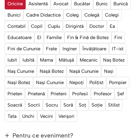
Oricine
Asistentă
Avocat
Bucătar
Bunic
Bunică
Bunici
Cadre Didactice
Coleg
Colegă
Colegi
Contabil
Copil
Cuplu
Dirigintă
Doctor
Ea
Educatoare
El
Familie
Fin & Fină de Botez
Fini
Fini de Cununie
Frate
Inginer
Învățătoare
IT-ist
Iubit
Iubită
Mama
Mătușă
Mecanic
Naș Botez
Naș Cununie
Nașă Botez
Nașă Cununie
Nași
Nași Botez
Nași Cununie
Nepoți
Polițist
Pompier
Prieten
Prietenă
Prieteni
Profesii
Profesor
Șef
Soacră
Socrii
Socru
Soră
Soț
Soție
Stilist
Tata
Unchi
Vecini
Verișori
Pentru ce eveniment?