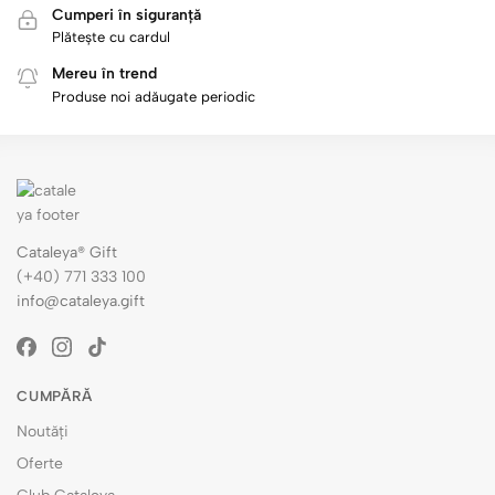
Cumperi în siguranță
Plătește cu cardul
Mereu în trend
Produse noi adăugate periodic
Cataleya® Gift
(+40) 771 333 100
info@cataleya.gift
CUMPĂRĂ
Noutăți
Oferte