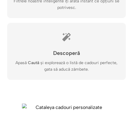
Filtrele noastre inteligente îți arată instant ce opțiuni se
potrivesc.
Descoperă
Apasă
Caută
și explorează o listă de cadouri perfecte,
gata să aducă zâmbete.